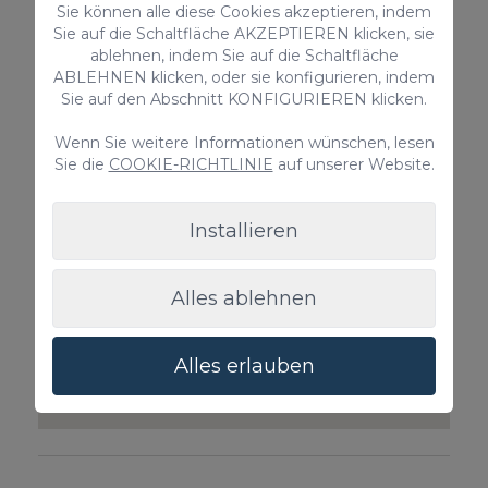
Sie können alle diese Cookies akzeptieren, indem
stuhl
Privat Ankunftstransfer 1-4
Privat Ab
Sie auf die Schaltfläche AKZEPTIEREN klicken, sie
Gäste
Gäste
ablehnen, indem Sie auf die Schaltfläche
ABLEHNEN klicken, oder sie konfigurieren, indem
55€ / Reservierung
65€ / Res
Sie auf den Abschnitt KONFIGURIEREN klicken.
Wenn Sie weitere Informationen wünschen, lesen
Sie die
COOKIE-RICHTLINIE
auf unserer Website.
Installieren
Alles ablehnen
Alles erlauben