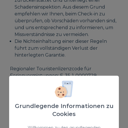
zurückerstattet und unterliegt einer
Schadensinspektion. Aus diesem Grund
empfehlen wir Ihnen, beim Check-in zu
überprüfen, ob Vorschäden vorhanden sind,
und uns entsprechend zu informieren, um
Missverständnisse zu vermeiden.
Die Nichteinhaltung einer dieser Regeln
führt zum vollständigen Verlust der
hinterlegten Garantie.
Regionaler Touristenlizenzcode für
Ferienvermietungen: E-35-1-0000729
AUSSTATTUNG
Grundlegende Informationen zu
Strandblick
Cookies
Ventilator / Extraktor
Smart TV
Willkommen zu den grundlegenden
Parking - auf der Strasse