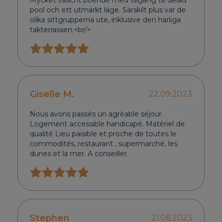
Mycket fräscht boende med tillgång till delad
pool och ett utmärkt läge. Särskilt plus var de
olika sittgrupperna ute, inklusive den härliga
takterrassen.<br/>
Giselle M.
22.09.2023
Nous avons passés un agréable séjour.
Logement accessible handicapé. Matériel de
qualité Lieu paisible et proche de toutes le
commodités, restaurant , supermarché, les
dunes et la mer. A conseiller.
Stephen
21.06.2023