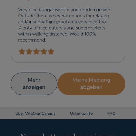
Very nice bungalow,nice and modern inside.
Outside there is several options for relaxing
and/or sunbathing,pool area very nice too.
Plenty of nice eatery’s and supermarkets
within walking distance. Would 100%
recommend.
Mehr
Meine Meinung
anzeigen
abgeben
Über VillaGranCanaria
Unterkünfte
FAQ
Ko