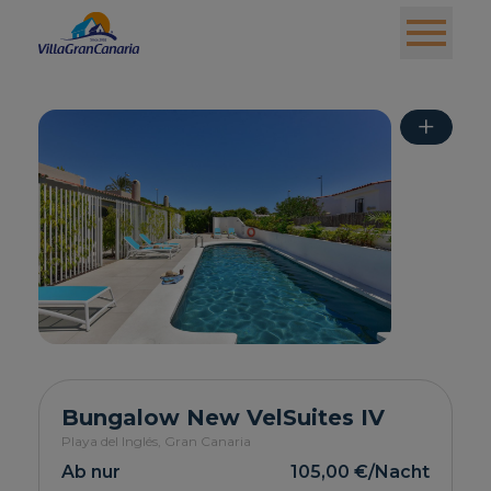
+
Bungalow New VelSuites IV
Playa del Inglés,
Gran Canaria
Ab nur
105,00 €
/Nacht