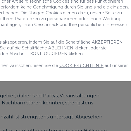
cher Art sein: Technische Cookies sind für das Funktionieren
nen Leistungen
erfordern keine Genehmigung durch Sie und sind die einzigen,
ert haben. Die übrigen Cookies dienen dazu, unsere Seite zu
 bis 18.00 Uhr.
d Ihren Präferenzen zu personalisieren oder Ihnen Werbung
chanfragen, Ihren Geschmack und Ihre persönlichen Interessen
ge.
rsten Tag in der Villa.
ert).
es akzeptieren, indem Sie auf die Schaltfläche AKZEPTIEREN
Buchungen von mehr als 7 Nächten) mit
 Sie auf die Schaltfläche ABLEHNEN klicken, oder sie
uf den Abschnitt KONFIGURIEREN klicken.
ein Kinderbett und ein Hochstuhl zur
onen wünschen, lesen Sie die
COOKIE-RICHTLINIE
auf unserer
ebiet, daher sind Partys, Veranstaltungen
er Nachbarn stören könnten, strengstens
nzahl ist strengstens untersagt. Abgesehen
s ist nur auf offenen Terrassen oder Balkonen