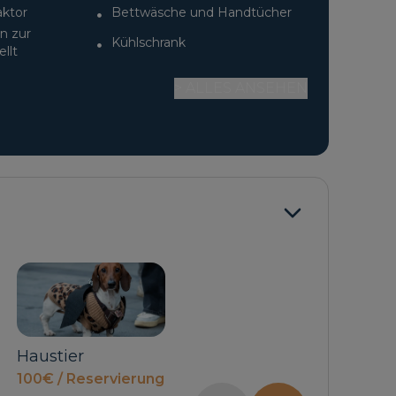
aktor
Bettwäsche und Handtücher
n zur
Kühlschrank
llt
> ALLES ANSEHEN
Privat
Privat
ierung
Ankunftstransfer
Abreisetransfer 5-