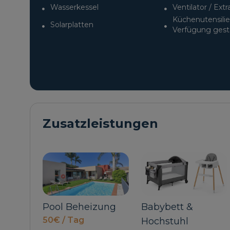
Wasserkessel
Ventilator / Extr
Küchenutensilie
Solarplatten
Verfügung geste
Zusatzleistungen
Beheizung
Babybett &
Haustier
 Tag
100€ / Reserv
Hochstuhl