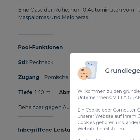
Eine Oase der Ruhe, nur 10 Autominuten vom To
Maspalomas und Meloneras.
______________
Pool-Funktionen
Stil
: Rechteck
Grundlege
Zugang
: Römische Treppe und Leiter aus Edel
Willkommen zu den grundleg
Tiefe
: 1.40 m
Abmessungen
: 8 m x 4 m
Unternehmens: VILLA GRA
Beheizbar gegen Aufpreis
Ein Cookie oder Computer-Co
______________
unserer Website auf Ihrem C
Cookies gehören uns, ander
Website bereitstellen.
Inbegriffene Leistungen