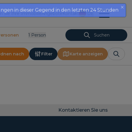
ungen in dieser Gegend in den letzten 24 Stunden
en Sie Ihre Immobilie
Angebote
Kontakt
DE
Personen
1
Person
Suchen
rdnen nach
Filter
Karte anzeigen
Kontaktieren Sie uns