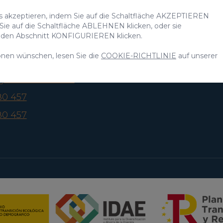
s, 9
Inserieren Sie Ihre Immobilie
Erlebn
es akzeptieren, indem Sie auf die Schaltfläche AKZEPTIEREN
rt
 Sie auf die Schaltfläche ABLEHNEN klicken, oder sie
Wer wi
, Gran Canaria
uf den Abschnitt KONFIGURIEREN klicken.
, Spanien
onen wünschen, lesen Sie die
COOKIE-RICHTLINIE
auf unserer
agrancanaria.com
80 457
80 457