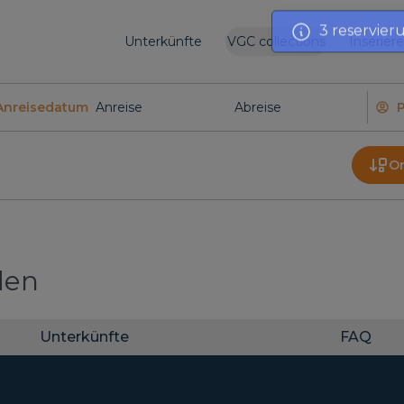
3 reservier
Unterkünfte
VGC collections
Inserier
Anreisedatum
O
den
Unterkünfte
FAQ