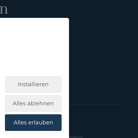
en
Anmelden
lt von Werbung von
annten Zwecke zu
m Link:
Grundlegende
Installieren
Alles ablehnen
Alles erlauben
a Gran Canaria
Hilfe
Wie reservieren