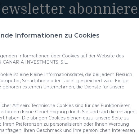
ewsletter abonnier
nde Informationen zu Cookies
einverstanden, dass meine personenbezogenen Daten zum Erha
enden Informationen über Cookies auf der Website des
hmen verwendet werden.
N CANARIA INVESTMENTS, S.L.
 Nutzung meiner Daten für die in der
Datenschutzerklärung
gen
okie ist eine kleine Informationsdatei, die bei jedem Besuch
omputer, Smartphone oder Tablet gespeichert wird. Einige
onen zum Schutz Ihrer personenbezogenen Daten erhalten Sie unter folgende
m Datenschutz
e gehören externen Unternehmen, die Dienste für unsere
cher Art sein: Technische Cookies sind für das Funktionieren
erfordern keine Genehmigung durch Sie und sind die einzigen,
ert haben. Die übrigen Cookies dienen dazu, unsere Seite zu
d Ihren Präferenzen zu personalisieren oder Ihnen Werbung
a Investments
Entdecke
Vill
chanfragen, Ihren Geschmack und Ihre persönlichen Interessen
Immobilien
Blog