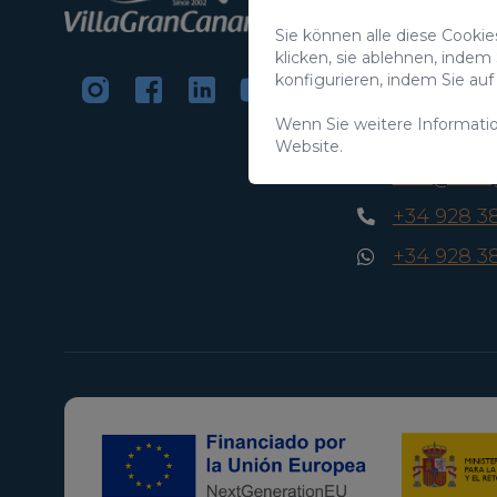
C/ Swing Los Lago
Sie können alle diese Cooki
Salobre Golf Reso
klicken, sie ablehnen, indem
35100 Maspalomas
konfigurieren, indem Sie a
Kanarische Inseln
Wenn Sie weitere Informati
CIF:
B76226992
Website.
info@vill
+34 928 3
+34 928 3