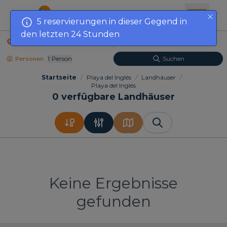
5 reservierungen in dieser Gegend in
den letzten 24 Stunden
Standort
Anreisedatum
1
Person
Suchen
Personen
Startseite
/
Playa del Inglés
/
Landhäuser
/
Playa del Inglés
0
verfügbare Landhäuser
Keine Ergebnisse
gefunden