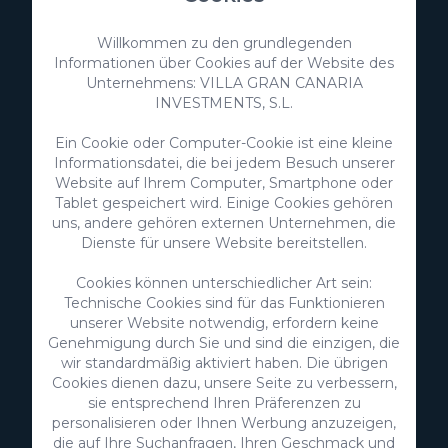
Willkommen zu den grundlegenden
Informationen über Cookies auf der Website des
Unternehmens: VILLA GRAN CANARIA
INVESTMENTS, S.L.
Ein Cookie oder Computer-Cookie ist eine kleine
Informationsdatei, die bei jedem Besuch unserer
Website auf Ihrem Computer, Smartphone oder
Tablet gespeichert wird. Einige Cookies gehören
uns, andere gehören externen Unternehmen, die
VillaGranCanaria Investments S.L.
Dienste für unsere Website bereitstellen.
C/ Swing Los Lagos, 9
Cookies können unterschiedlicher Art sein:
Salobre Golf Resort
Technische Cookies sind für das Funktionieren
35100 Maspalomas, Gran Canaria
unserer Website notwendig, erfordern keine
Kanarische Inseln, Spanien
Genehmigung durch Sie und sind die einzigen, die
wir standardmäßig aktiviert haben. Die übrigen
CIF:
B76226992
Cookies dienen dazu, unsere Seite zu verbessern,
sie entsprechend Ihren Präferenzen zu
info@villagrancanaria.com
personalisieren oder Ihnen Werbung anzuzeigen,
+34 928 380 457
die auf Ihre Suchanfragen, Ihren Geschmack und