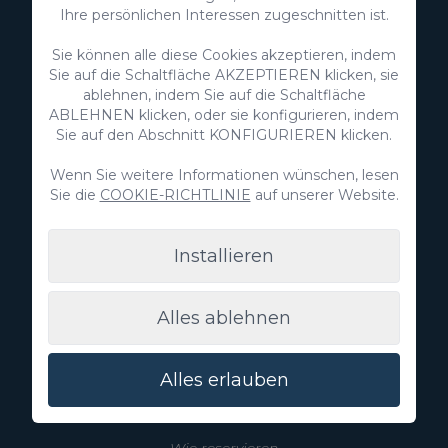
Ihre persönlichen Interessen zugeschnitten ist.
+34 928 380 457
Sie können alle diese Cookies akzeptieren, indem
Entdecke
Sie auf die Schaltfläche AKZEPTIEREN klicken, sie
ablehnen, indem Sie auf die Schaltfläche
ABLEHNEN klicken, oder sie konfigurieren, indem
Immobilien
Sie auf den Abschnitt KONFIGURIEREN klicken.
Inserieren Sie Ihre Immobilie
Wenn Sie weitere Informationen wünschen, lesen
Sie die
COOKIE-RICHTLINIE
auf unserer Website.
Villa Gran Canaria
Installieren
Blog
Alles ablehnen
Erlebnisse
Wer wir sind
Alles erlauben
Hilfe