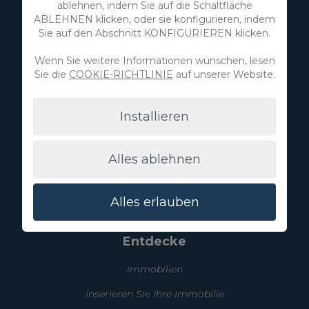
ablehnen, indem Sie auf die Schaltfläche
ABLEHNEN klicken, oder sie konfigurieren, indem
Sie auf den Abschnitt KONFIGURIEREN klicken.
VillaGranCanaria Investments S.L.
Wenn Sie weitere Informationen wünschen, lesen
C/ Swing Los Lagos, 9
Sie die
COOKIE-RICHTLINIE
auf unserer Website.
Salobre Golf Resort
35100 Maspalomas, Gran Canaria
Kanarische Inseln, Spanien
Installieren
CIF:
B76226992
Alles ablehnen
info@villagrancanaria.com
+34 928 380 457
Alles erlauben
+34 928 380 457
Entdecke
Immobilien
Inserieren Sie Ihre Immobilie