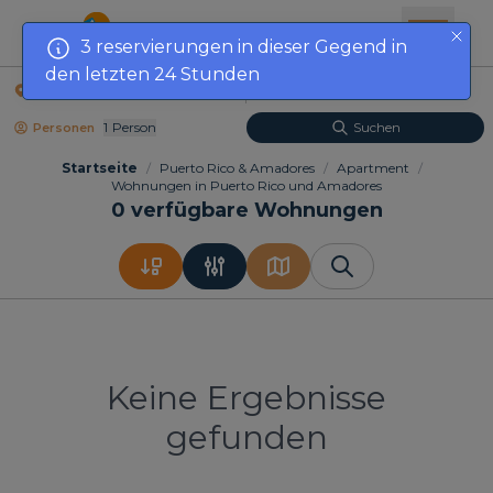
3 reservierungen in dieser Gegend in
den letzten 24 Stunden
Standort
Anreisedatum
1
Person
Suchen
Personen
Startseite
/
Puerto Rico & Amadores
/
Apartment
/
Wohnungen in Puerto Rico und Amadores
0
verfügbare Wohnungen
Keine Ergebnisse
gefunden