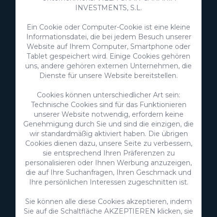
INVESTMENTS, S.L.
Anmelden
Ein Cookie oder Computer-Cookie ist eine kleine
Informationsdatei, die bei jedem Besuch unserer
Ich bin damit einverstanden, dass meine
Website auf Ihrem Computer, Smartphone oder
personenbezogenen Daten zum Erhalt von Werbung
Tablet gespeichert wird. Einige Cookies gehören
von Ihrem Unternehmen verwendet werden.
uns, andere gehören externen Unternehmen, die
Ich stimme der Nutzung meiner Daten für die in der
Dienste für unsere Website bereitstellen.
Datenschutzerklärung
genannten Zwecke zu
Cookies können unterschiedlicher Art sein:
Weitere Informationen zum Schutz Ihrer
personenbezogenen Daten erhalten Sie unter folgendem
Technische Cookies sind für das Funktionieren
Link:
Grundlegende Informationen zum Datenschutz
unserer Website notwendig, erfordern keine
Genehmigung durch Sie und sind die einzigen, die
wir standardmäßig aktiviert haben. Die übrigen
Cookies dienen dazu, unsere Seite zu verbessern,
sie entsprechend Ihren Präferenzen zu
personalisieren oder Ihnen Werbung anzuzeigen,
die auf Ihre Suchanfragen, Ihren Geschmack und
Ihre persönlichen Interessen zugeschnitten ist.
Sie können alle diese Cookies akzeptieren, indem
Sie auf die Schaltfläche AKZEPTIEREN klicken, sie