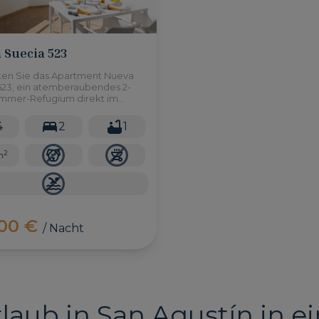
 Suecia 523
en Sie das Apartment Nueva
523, ein atemberaubendes 2-
immer-Refugium direkt im
des Strandes von San Agustín
4
2
1
2
m
,00 €
/ Nacht
rlaub in San Agustín in 