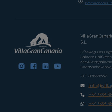
Informationen zu
VillaGranCanari
S.L.
C/ Swing Los Lago
Salobre Golf Reso
35100 Maspalomas
Kanarische Inseln
CIF:
B76226992
info@vill
+34 928 3
+34 928 3