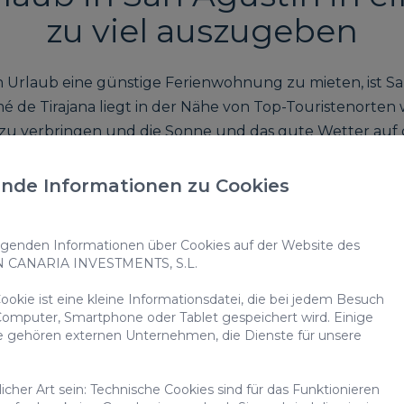
zu viel auszugeben
rlaub eine günstige Ferienwohnung zu mieten, ist San A
 de Tirajana liegt in der Nähe von Top-Touristenorten 
 zu verbringen und die Sonne und das gute Wetter auf d
 Ferienwohnung in San Agus
nde Informationen zu Cookies
t viele Vorteile:
enden Informationen über Cookies auf der Website des
N CANARIA INVESTMENTS, S.L.
tigsten Punkte der Insel
weniger als eine Stunde
entfe
Apotheken, Supermärkte ... Auch die Strände und andere t
okie ist eine kleine Informationsdatei, die bei jedem Besuch
omputer, Smartphone oder Tablet gespeichert wird. Einige
nuten
vom Flughafen und
weniger als eine Stunde
von
e gehören externen Unternehmen, die Dienste für unsere
eine stabile Temperatur von mindestens 20 Grad Celsiu
cher Art sein: Technische Cookies sind für das Funktionieren
Gran Canaria. Es ist ideal, um sich zu entspannen und 