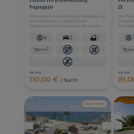
Papagayo
21
Die Luxus Ferienwohnung Papagayo ist
Die Feri
ein exklusives 2-Schlafzimmer-
moderne
Apartment für 4 Personen, direkt am
Schlafz
Strand in Papagayo auf Gran Canaria
Agustín
mit direktem Meerblick.
Strand i
4
2
1
ebenso 
Geschäf
2
80m
45
Ab nur
Ab nur
110,00 €
81,
/ Nacht
Apartment