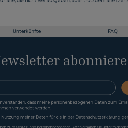
ür alle, die nicht viel ausgeben, aber trotzdem alle D
Unterkünfte
FAQ
ewsletter abonnier
einverstanden, dass meine personenbezogenen Daten zum Erha
hmen verwendet werden.
 Nutzung meiner Daten für die in der
Datenschutzerklärung
gen
onen zum Schutz Ihrer personenbezogenen Daten erhalten Sie unter folgende