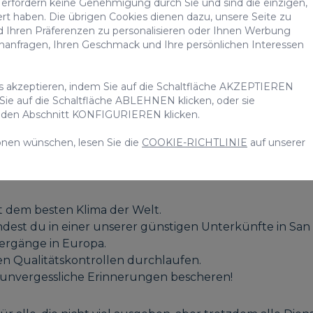
erfordern keine Genehmigung durch Sie und sind die einzigen,
eten
mehr Platz
als ein normales Hotelzimmer und mehr P
ert haben. Die übrigen Cookies dienen dazu, unsere Seite zu
d Ihren Präferenzen zu personalisieren oder Ihnen Werbung
rtig ausgestattet, z.B. mit einer voll ausgestatteten K
chanfragen, Ihren Geschmack und Ihre persönlichen Interessen
ungen wie einen privaten Parkplatz, einen Pool, einen 
 Agustin mietest, hast du die Freiheit, deinen eigenen 
es akzeptieren, indem Sie auf die Schaltfläche AKZEPTIEREN
 Sie auf die Schaltfläche ABLEHNEN klicken, oder sie
uf den Abschnitt KONFIGURIEREN klicken.
ienwohnung in San Agustín
onen wünschen, lesen Sie die
COOKIE-RICHTLINIE
auf unserer
it dem besten Klima der Welt.
ndest du in einer unserer günstigen Unterkünfte in San
ergänge in Europa.
n Qualitätskontrollen durchlaufen.
 unvergessliche Erinnerungen bescheren!