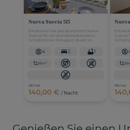
Nueva Suecia 515
Nueva
Entdecken Sie das Apartment Nueva
Entdeck
Suecia 515, ein atemberaubendes 2-
Suecia 
Schlafzimmer-Refugium direkt im
Schlafz
Herzen des Strandes von San Agustín
Herzen 
4
2
1
2
55m
55
Ab nur
Ab nur
140,00 €
140
/ Nacht
Genießen Sie einen U