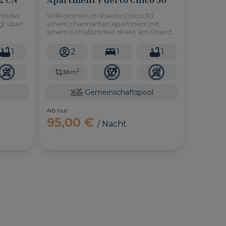
findet
Willkommen im Puerto Chico 30,
gt über
einem charmanten Apartment mit
einem Schlafzimmer direkt am Strand
er
im Herzen von Las Burras. Mit
as
atemberaubender Aussicht auf das
1
2
1
1
Meer bietet dieser gemütliche
Rückzugsort den perfekten
2
Zufluchtsort für Paare, die Entspannung
38m
und Ruhe suchen.
Gemeinschaftspool
Ab nur
95,00 €
/ Nacht