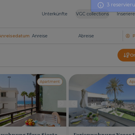
Unterkünfte
VGC collections
Inserier
Anreisedatum
O
Apartment
Ap
nwohnung Playa Siesta
Ferienwohnung Nasas 1