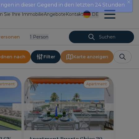
en Sie Ihre Immobilie
Angebote
Kontakt
DE
Personen
1
Person
Suchen
rdnen nach
Filter
Karte anzeigen
artment
Apartment
2 CN
Apartment Puerto Chico 30