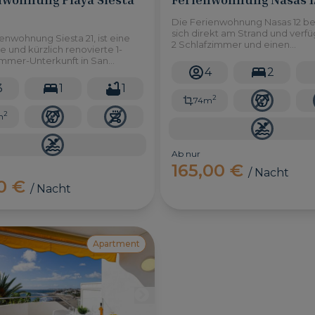
Die Ferienwohnung Nasas 12 be
sich direkt am Strand und verfü
enwohnung Siesta 21, ist eine
2 Schlafzimmer und einen
 und kürzlich renovierte 1-
unglaublichen Meerblick von d
immer-Unterkunft in San
Terrasse und dem Strand von L
4
2
 im Süden von Gran Canaria. Der
Burras.
st nur eine Gehminute entfernt,
3
1
1
wie mehrere Restaurants und
2
74m
te.
2
m
Ab nur
165,00 €
/ Nacht
00 €
/ Nacht
Apartment