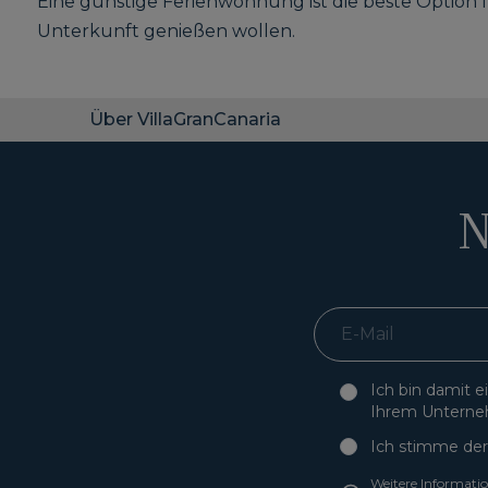
Eine günstige Ferienwohnung ist die beste Option f
Unterkunft genießen wollen.
Über VillaGranCanaria
N
Ich bin damit 
Ihrem Unterne
Ich stimme der
Weitere Informati