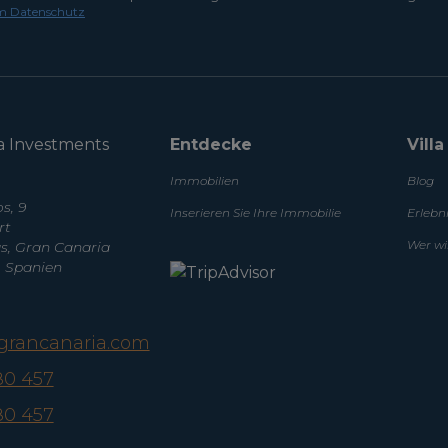
m Datenschutz
a Investments
Entdecke
Vill
Immobilien
Blog
s, 9
Inserieren Sie Ihre Immobilie
Erlebn
rt
Wer wi
, Gran Canaria
, Spanien
agrancanaria.com
80 457
80 457