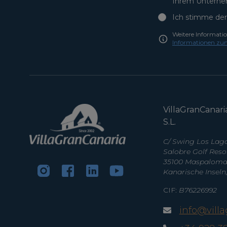
Ihrem Unterne
Ich stimme der
Weitere Informati
Informationen zu
VillaGranCanari
S.L.
C/ Swing Los Lago
Salobre Golf Reso
35100 Maspalomas
Kanarische Inseln
CIF:
B76226992
info@vill