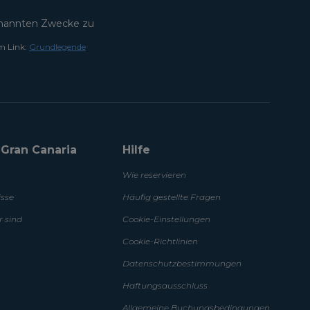
annten Zwecke zu
m Link:
Grundlegende
a Gran Canaria
Hilfe
Wie reservieren
isse
Häufig gestellte Fragen
r sind
Cookie-Einstellungen
Cookie-Richtlinien
Datenschutzbestimmungen
Haftungsausschluss
Allgemeine Buchungsbedingungen