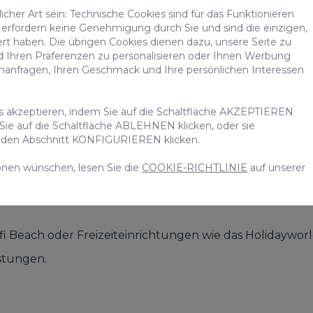
cher Art sein: Technische Cookies sind für das Funktionieren
ne zu genießen oder ein schönes Bad im Pool zu nehmen
erfordern keine Genehmigung durch Sie und sind die einzigen,
ng zu machen.
ert haben. Die übrigen Cookies dienen dazu, unsere Seite zu
d Ihren Präferenzen zu personalisieren oder Ihnen Werbung
it einem Gemeinschaftspool gibt es eine Öffnungs- und
chanfragen, Ihren Geschmack und Ihre persönlichen Interessen
 genießen. Bei einer Villa mit privatem Pool passiert da
nen, wann er geöffnet ist.
es akzeptieren, indem Sie auf die Schaltfläche AKZEPTIEREN
 Sie auf die Schaltfläche ABLEHNEN klicken, oder sie
vatem Pool in Tauro mieten?
uf den Abschnitt KONFIGURIEREN klicken.
onen wünschen, lesen Sie die
COOKIE-RICHTLINIE
auf unserer
f Gran Canaria mit sich bringt, reichen von den oben gena
e zu tun haben:
i Beach oder Freizeiteinrichtungen wie das Holidaywor
stungen.