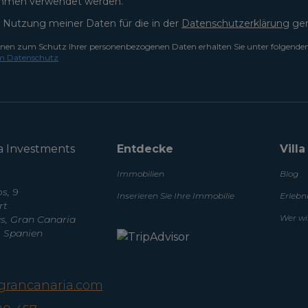
hmen verwendet werden.
 Nutzung meiner Daten für die in der
Datenschutzerklärung
gen
onen zum Schutz Ihrer personenbezogenen Daten erhalten Sie unter folgende
m Datenschutz
a Investments
Entdecke
Vill
Immobilien
Blog
s, 9
Inserieren Sie Ihre Immobilie
Erlebn
rt
Wer wi
, Gran Canaria
, Spanien
agrancanaria.com