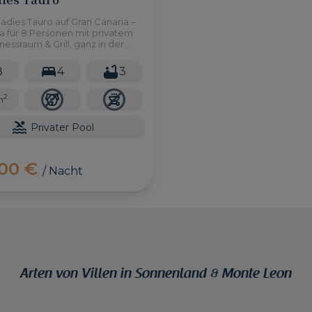
madies Tauro auf Gran Canaria –
la für 8 Personen mit privatem
tnessraum & Grill, ganz in der
m Strand Tauro.
8
4
3
2
m
Privater Pool
,00 €
/ Nacht
Arten von Villen in Sonnenland & Monte Leon