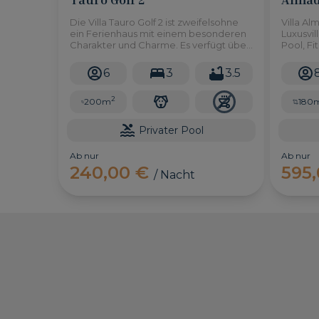
Die Villa Tauro Golf 2 ist zweifelsohne
Villa Al
ein Ferienhaus mit einem besonderen
Luxusvil
Charakter und Charme. Es verfügt über
Pool, Fi
3 Schlafzimmer, 3 Badezimmer und
Nähe vo
einen privaten Pool.
6
3
3.5
2
200m
180
Privater Pool
Ab nur
Ab nur
240,00 €
595
/ Nacht