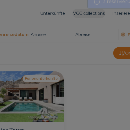
Unterkünfte
VGC collections
Inserier
Anreisedatum
O
Ferienunterkünfte
ies Tauro