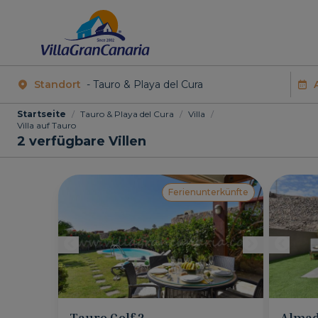
Standort
Startseite
/
Tauro & Playa del Cura
/
Villa
/
Villa auf Tauro
2
verfügbare Villen
Ferienunterkünfte
Tauro Golf 2
Almad