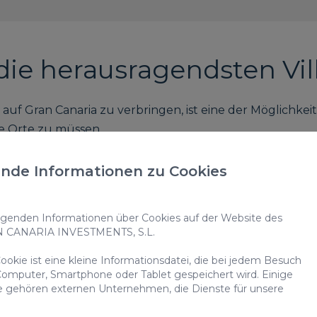
die herausragendsten Vil
f Gran Canaria zu verbringen, ist eine der Möglichkeit
e Orte zu müssen.
n. Du willst die Privatsphäre und den Komfort einer Vi
nde Informationen zu Cookies
assen kümmern zu müssen, die sich um die Pools viel
enden Informationen über Cookies auf der Website des
ro
N CANARIA INVESTMENTS, S.L.
okie ist eine kleine Informationsdatei, die bei jedem Besuch
est, hast du unglaubliche Annehmlichkeiten, die andere 
omputer, Smartphone oder Tablet gespeichert wird. Einige
e gehören externen Unternehmen, die Dienste für unsere
 musst du deine Wohnung nicht verlassen, denn die T