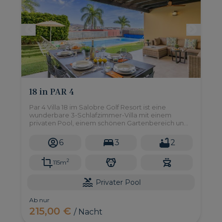
18 in PAR 4
Par 4 Villa 18 im Salobre Golf Resort ist eine
wunderbare 3-Schlafzimmer-Villa mit einem
privaten Pool, einem schönen Gartenbereich und
einem eingebauten Barbecue, wo Sie im Freien
speisen und den Blick auf den Golfplatz genießen
6
3
2
können.
2
115m
Privater Pool
Ab nur
215,00 €
/ Nacht