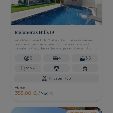
Meloneras Hills 19
Villa Meloneras Hills 19 ist ein luxuriöses Anwesen
mit 4 exklusiv gestalteten Schlafzimmern und
privatem Pool, das in der eleganten Gegend von
Meloneras im Süden Gran Canarias liegt.
8
4
3.5
2
280m
Privater Pool
Ab nur
355,00 €
/ Nacht
Ferienunterkünfte