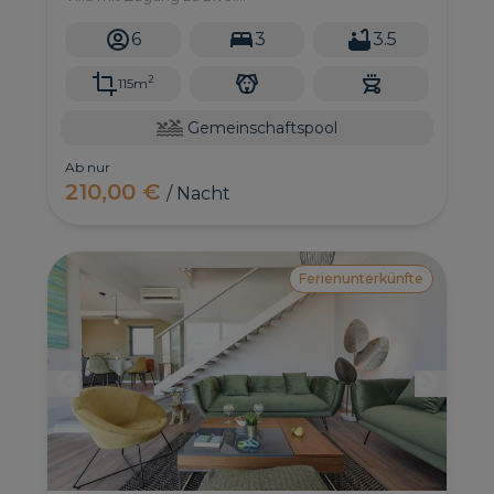
Gemeinschaftsschwimmbädern und Platz für bis zu
6 Personen.
6
3
3.5
2
115m
Gemeinschaftspool
Ab nur
210,00 €
/ Nacht
Ferienunterkünfte