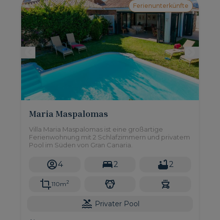
Ferienunterkünfte
Maria Maspalomas
Villa Maria Maspalomas ist eine großartige
Ferienwohnung mit 2 Schlafzimmern und privatem
Pool im Süden von Gran Canaria.
4
2
2
2
110m
Privater Pool