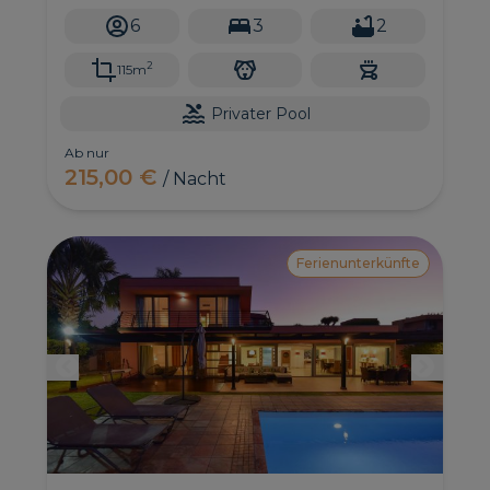
Annehmlichkeiten, um einen erholsamen Urlaub
6
3
2
zu genießen.
2
115m
Privater Pool
Ab nur
215,00 €
/ Nacht
Ferienunterkünfte