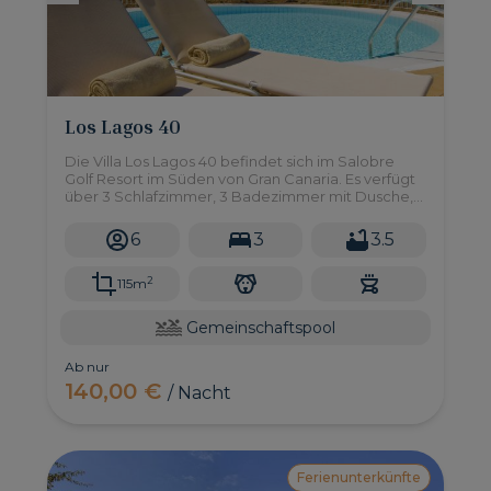
Los Lagos 40
Die Villa Los Lagos 40 befindet sich im Salobre
Golf Resort im Süden von Gran Canaria. Es verfügt
über 3 Schlafzimmer, 3 Badezimmer mit Dusche,
private Terrasse und Zugang zu einem
gemeinsamen Pool.
6
3
3.5
2
115m
Gemeinschaftspool
Ab nur
140,00 €
/ Nacht
Ferienunterkünfte