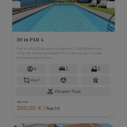
20 in PAR 4
Par 4 Villa 20 ist eine moderne 2-Schlafzimmer-
Villa mit einem privaten Pool, die bis zu 4 Gäste
beherbergen kann.
4
2
2
2
90m
Privater Pool
Ab nur
250,00 €
/ Nacht