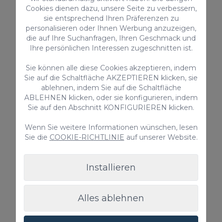
Cookies dienen dazu, unsere Seite zu verbessern,
Privater Pool
sie entsprechend Ihren Präferenzen zu
personalisieren oder Ihnen Werbung anzuzeigen,
Ab nur
die auf Ihre Suchanfragen, Ihren Geschmack und
175,00 €
/ Nacht
Ihre persönlichen Interessen zugeschnitten ist.
Sie können alle diese Cookies akzeptieren, indem
Sie auf die Schaltfläche AKZEPTIEREN klicken, sie
Ferienunterkünfte
ablehnen, indem Sie auf die Schaltfläche
ABLEHNEN klicken, oder sie konfigurieren, indem
Sie auf den Abschnitt KONFIGURIEREN klicken.
Wenn Sie weitere Informationen wünschen, lesen
Sie die
COOKIE-RICHTLINIE
auf unserer Website.
Installieren
7 in PAR 4
Alles ablehnen
Par 4 Villa 7 ist eine einstöckige Ferienunterkunft
mit privatem Pool und einer Kapazität für bis zu 6