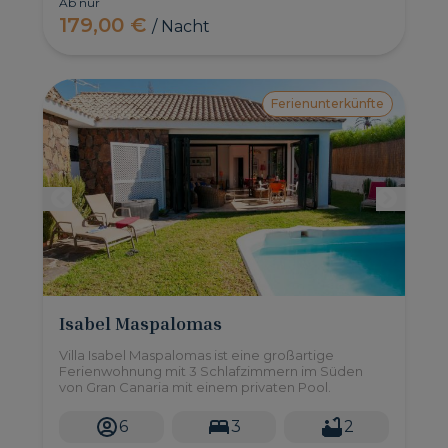
Ab nur
179,00 €
/ Nacht
Ferienunterkünfte
Isabel Maspalomas
Villa Isabel Maspalomas ist eine großartige
Ferienwohnung mit 3 Schlafzimmern im Süden
von Gran Canaria mit einem privaten Pool.
6
3
2