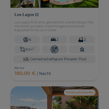
Los Lagos 12
Los Lagos 12 ist eine gemütliche zweistöckige Villa
mit einem privaten Swimmingpool und einer
Kapazität für bis zu 4 Gäste.
4
2
2
2
80m
Gemeinschaftspool
Privater Pool
Ab nur
180,00 €
/ Nacht
Ferienunterkünfte