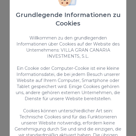
175,00 €
/ Nacht
Grundlegende Informationen zu
Cookies
Ferienunterkünfte
Willkommen zu den grundlegenden
Informationen über Cookies auf der Website des
Unternehmens: VILLA GRAN CANARIA
INVESTMENTS, S.L.
Ein Cookie oder Computer-Cookie ist eine kleine
Informationsdatei, die bei jedem Besuch unserer
Website auf Ihrem Computer, Smartphone oder
Tablet gespeichert wird. Einige Cookies gehören
2 in PAR 4
uns, andere gehören externen Unternehmen, die
Dienste für unsere Website bereitstellen.
Par 4 Villa 2 ist eine wunderschöne 2-
Schlafzimmer-Villa mit privatem Pool, die bis zu 4
Gäste beherbergen kann. Es befindet sich im
Cookies können unterschiedlicher Art sein:
Naturgebiet des Salobre Golf Resort im Süden von
Technische Cookies sind für das Funktionieren
Gran Canaria.
4
2
2
unserer Website notwendig, erfordern keine
Genehmigung durch Sie und sind die einzigen, die
2
90m
wir standardmäßig aktiviert haben. Die übrigen