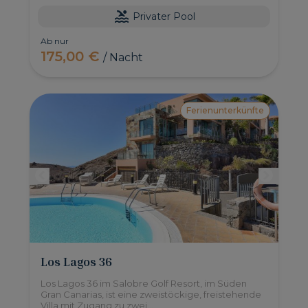
Privater Pool
Ab nur
175,00 €
/ Nacht
Ferienunterkünfte
Los Lagos 36
Los Lagos 36 im Salobre Golf Resort, im Süden
Gran Canarias, ist eine zweistöckige, freistehende
Villa mit Zugang zu zwei