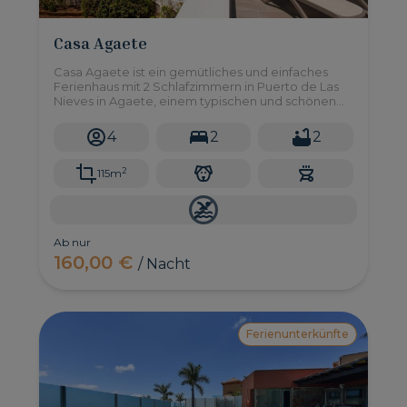
Casa Agaete
Casa Agaete ist ein gemütliches und einfaches
Ferienhaus mit 2 Schlafzimmern in Puerto de Las
Nieves in Agaete, einem typischen und schönen
Fischerdorf im Nordwesten von Gran Canaria.
4
2
2
2
115m
Ab nur
160,00 €
/ Nacht
Ferienunterkünfte