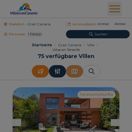
Standort
Anreisedatum
1
Person
Suchen
Personen
Startseite
/
Gran Canaria
/
Villa
/
Villas en Tenerife
75
verfügbare Villen
Ferienunterkünfte