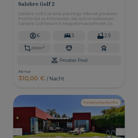
Salobre Golf 2
Salobre Golf 2 ist eine prächtige Villa mit privatem
Pool für bis zu 6 Personen, die sich im exklusiven
Salobre Golf Resort in Maspalomas befindet. Es
verfügt über drei Doppelzimmer, Garten, BBQ
und alles, was Sie für ein unschlagbares
6
3
2.5
Urlaubserlebnis brauchen.
2
200m
Privater Pool
Ab nur
310,00 €
/ Nacht
Ferienunterkünfte