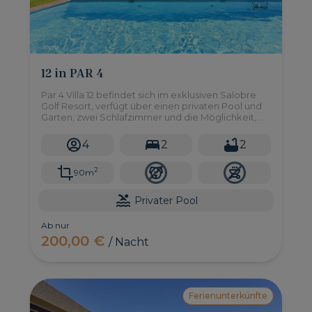
12 in PAR 4
Par 4 Villa 12 befindet sich im exklusiven Salobre
Golf Resort, verfügt über einen privaten Pool und
Garten, zwei Schlafzimmer und die Möglichkeit,
sich in einer ruhigen Umgebung zu entspannen.
4
2
2
2
90m
Privater Pool
Ab nur
200,00 €
/ Nacht
Ferienunterkünfte