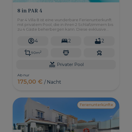
8 in PAR 4
Par 4 Villa 8 ist eine wunderbare Ferienunterkunft
mit privatem Pool, die in ihren 2 Schlafzimmern bis
zu 4 Gäste beherbergen kann. Diese exklusive
Villa befindet sich in der Anlage "PAR4" im Salobre
Golf Resort, einer einzigartigen und privaten Lage
4
2
2
inmitten der Natur im Süden von Gran Canaria.
2
90m
Privater Pool
Ab nur
175,00 €
/ Nacht
Ferienunterkünfte