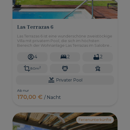
Las Terrazas 6
Las Terrazas 6 ist eine wunderschöne zweistöckige
Villa mit privatem Pool, die sich im höchsten
Bereich der Wohnanlage Las Terrazas im Salobre
Golf Resort befindet. Hier können Sie die
spektakuläre Aussicht auf die Berge und den
4
2
2
Golfplatz in einer Atmosphäre der Intimität und
Stille genießen.
2
80m
Privater Pool
Ab nur
170,00 €
/ Nacht
Ferienunterkünfte