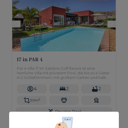
17 in PAR 4
Par 4 Villa 17 im Salobre Golf Resort ist eine
herrliche Villa mit privatem Pool, die bis zu 4 Gäste
in 2 Schlafzimmern, mit großem Garten und halb
überdachter Terrasse beherbergen kann.
4
2
2
2
90m
Privater Pool
Ab nur