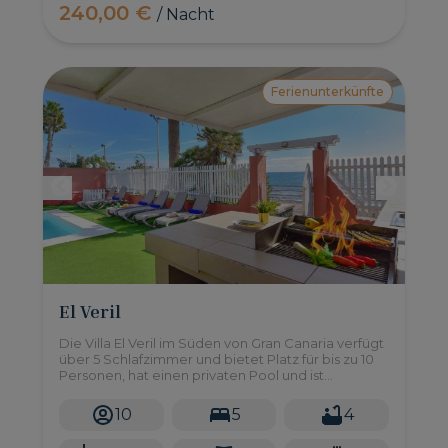
240,00 €
/ Nacht
Ferienunterkünfte
El Veril
Die Villa El Veril im Süden von Gran Canaria verfügt
über 5 Schlafzimmer und bietet Platz für bis zu 10
Personen, hat einen privaten Pool und ist
wunderschön am Strand gelegen.
10
5
4