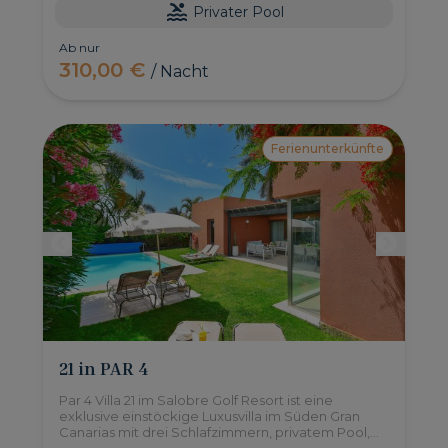
Privater Pool
Ab nur
310,00 €
/ Nacht
Ferienunterkünfte
21 in PAR 4
Par 4 Villa 21 im Salobre Golf Resort ist eine
exklusive einstöckige Luxusvilla im Süden Gran
Canarias mit drei Schlafzimmern, privatem Pool,
großem Garten und allen notwendigen