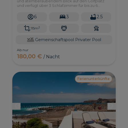
und atemberaubendem Blick auf den Golfplatz
und verfügt über 3 Schlafzimmer für bis zu 6
Personen - perfekt für einen Familienurlaub!
6
3
2.5
2
115m
Gemeinschaftspool
Privater Pool
Ab nur
180,00 €
/ Nacht
Ferienunterkünfte