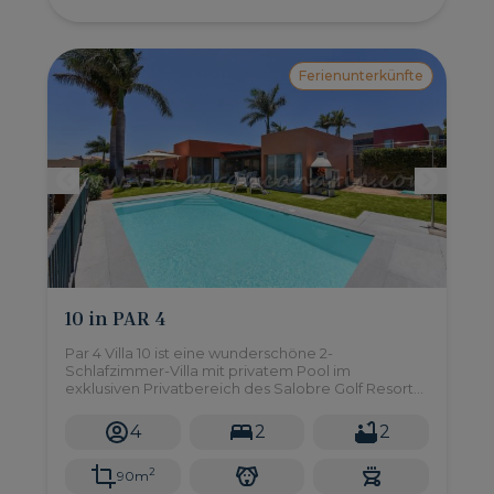
Ferienunterkünfte
10 in PAR 4
Par 4 Villa 10 ist eine wunderschöne 2-
Schlafzimmer-Villa mit privatem Pool im
exklusiven Privatbereich des Salobre Golf Resort
im Süden von Gran Canaria.
4
2
2
2
90m