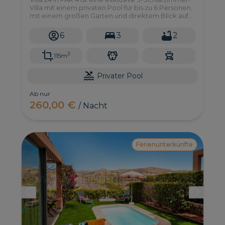
Villa mit einem privaten Pool für bis zu 6 Personen,
mit einem großen Garten und direktem Blick auf
den Golfplatz und die Berge - eine Oase der Ruhe
und Entspannung!
6
3
2
2
115m
Privater Pool
Ab nur
260,00 €
/ Nacht
Ferienunterkünfte