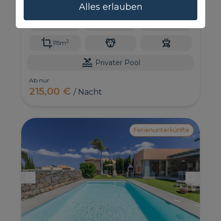
Personen in ihren 3 Schlafzimmern. Diese
Alles erlauben
exklusive Villa befindet sich im Par 4-Komplex im
Salobre Golf Resort, einer privaten Wohngegend
6
3
2
im Süden von Gran Canaria.
2
115m
Privater Pool
Ab nur
215,00 €
/ Nacht
Ferienunterkünfte