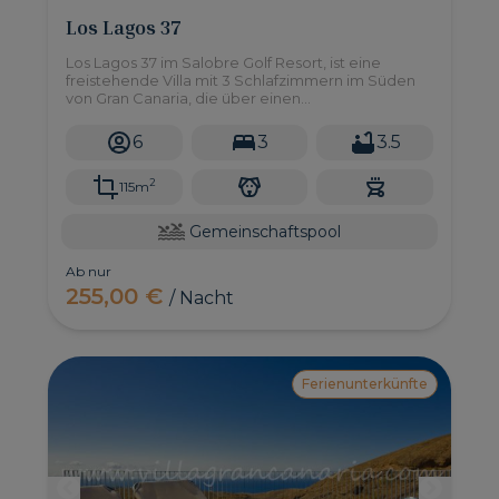
Los Lagos 37
Los Lagos 37 im Salobre Golf Resort, ist eine
freistehende Villa mit 3 Schlafzimmern im Süden
von Gran Canaria, die über einen
Gemeinschaftspool und einer Sonnenterrasse
verfügt und mit allen Annehmlichkeiten
6
3
3.5
ausgestattet ist, die Ihren Aufenthalt zu einem
perfekten Urlaub machen.
2
115m
Gemeinschaftspool
Ab nur
255,00 €
/ Nacht
Ferienunterkünfte