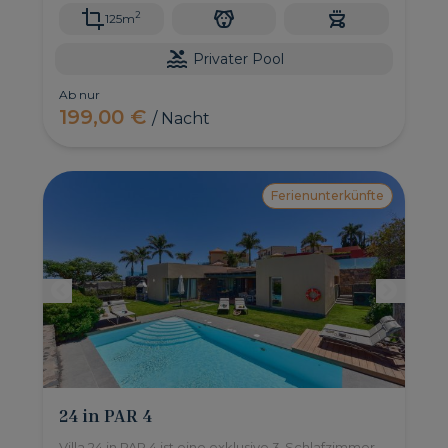
2
125m
Privater Pool
Ab nur
199,00 €
/ Nacht
Ferienunterkünfte
24 in PAR 4
Villa 24 in PAR 4 ist eine exklusive 3-Schlafzimmer-