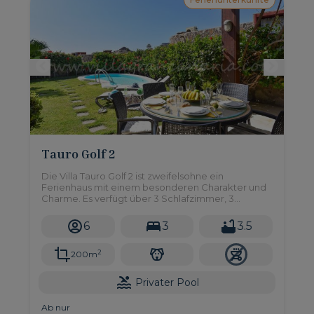
Tauro Golf 2
Die Villa Tauro Golf 2 ist zweifelsohne ein
Ferienhaus mit einem besonderen Charakter und
Charme. Es verfügt über 3 Schlafzimmer, 3
Badezimmer und einen privaten Pool.
6
3
3.5
2
200m
Privater Pool
Ab nur