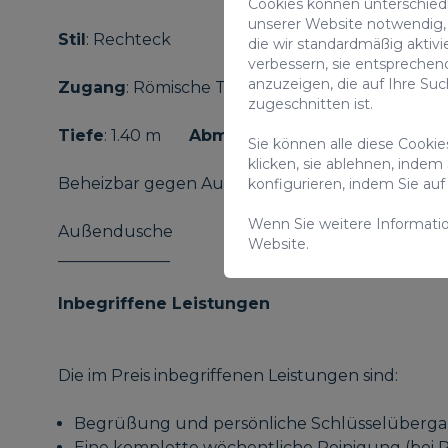
Cookies können unterschiedli
unserer Website notwendig, 
Stil
: Rechteck
die wir standardmäßig aktivi
verbessern, sie entsprechen
anzuzeigen, die auf Ihre Su
Zugang
: Römische Treppe
zugeschnitten ist.
Tiefe
: 1.40 m
Abmessungen
: 8m x 3,5 m
Sie können alle diese Cooki
klicken, sie ablehnen, indem
Beheizbar gegen Aufpreis
konfigurieren, indem Sie a
Wenn Sie weitere Informati
Außendusche
Website.
______________
Inbegriffene Leistungen
Die im Preis inbegriffenen Leistungen sind:
Begrüßung und persönliche Schlüsselübergab
Eine komplette wöchentliche Reinigung (bei 