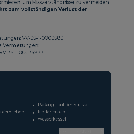
ormieren, um Missverständnisse zu vermeiden.
hrt zum vollständigen Verlust der
ietungen: VV-35-1-0003583
ge Vermietungen:
V-35-1-00035837
Parking - auf der Strasse
tenfernsehen
Kinder erlaubt
Wasserkessel
> ALLES ANSEHEN