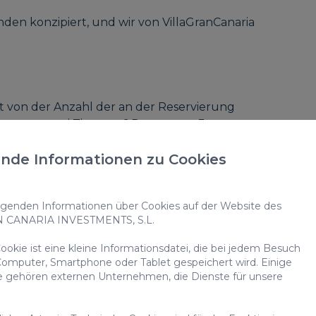
nden konzipiert, und wir von VillaGranCanaria
 von der Anzahl der an der Reservierung
sonen = zwei Zimmer, 6 Personen = 3
ringerer Belegung alle Räume nutzen wollen,
nde Informationen zu Cookies
richtet sich nach der Grundbelegung. In
enden Informationen über Cookies auf der Website des
 Personen mindestens 3 Schlafzimmer geöffnet.
N CANARIA INVESTMENTS, S.L.
r bei einer geringeren Belegung geöffnet
t von 7 bis 8 Personen muss die Buchung
okie ist eine kleine Informationsdatei, die bei jedem Besuch
e Zimmerbelegung entspricht.
omputer, Smartphone oder Tablet gespeichert wird. Einige
e gehören externen Unternehmen, die Dienste für unsere