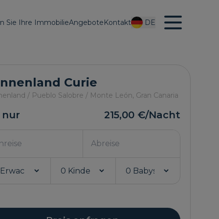
en Sie Ihre Immobilie
Angebote
Kontakt
DE
nnenland Curie
enland / Pueblo Salobre / Monte León,
Gran Canaria
 nur
215,00 €
/Nacht