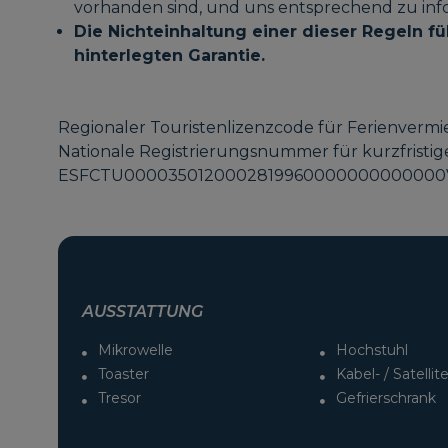
vorhanden sind, und uns entsprechend zu inf
Die Nichteinhaltung einer dieser Regeln fü
hinterlegten Garantie.
Regionaler Touristenlizenzcode für Ferienverm
Nationale Registrierungsnummer für kurzfristi
ESFCTU0000350120002819960000000000000V
AUSSTATTUNG
Mikrowelle
Hochstuhl
Toaster
Kabel- / Satelli
Tresor
Gefrierschrank