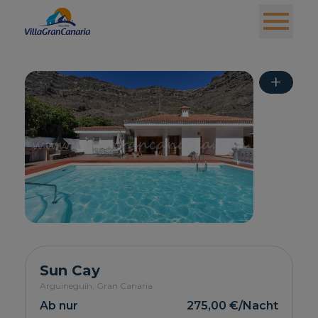
+
Sun Cay
Arguineguín,
Gran Canaria
Ab nur
275,00 €
/Nacht