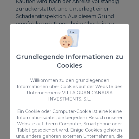
Kaution wird nach der Abreise vollständig
zurückerstattet und unterliegt einer
Schadensinspektion. Aus diesem Grund
empfehlen wir Ihnen, beim Check-in zu
überprüfen, ob Vorschäden vorhanden sind,
und uns entsprechend zu informieren, um
Missverständnisse zu vermeiden.
Ein Haustier ist gegen einen Aufpreis von 100
Grundlegende Informationen zu
€ für den gesamten Aufenthalt erlaubt,
Cookies
zusammen mit einer zusätzlichen
Haustierkaution von 200 €.
Willkommen zu den grundlegenden
Die Nichteinhaltung einer dieser Regeln
Informationen über Cookies auf der Website des
führt zum vollständigen Verlust der
Unternehmens: VILLA GRAN CANARIA
hinterlegten Garantie.
INVESTMENTS, S.L.
Ein Cookie oder Computer-Cookie ist eine kleine
Regionaler Touristenlizenzcode für
Informationsdatei, die bei jedem Besuch unserer
Ferienvermietungen: VV-35-1-0017300
Website auf Ihrem Computer, Smartphone oder
Nationale Registrierungsnummer für
Tablet gespeichert wird. Einige Cookies gehören
kurzfristige Vermietungen:
uns, andere gehören externen Unternehmen, die