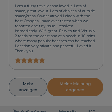
I am a fussy traveller and loved it. Lots of
space, great layout. Lots of choices of outside
space/areas. Owner arrived Leiden with the
best Oranges I have ever tasted when we
reported one tiny issue - resolved
immediately. Wi fi great. Easy to find. Virtually
2 roads to the coast and at a beach in 10 mins
where many popular beaches can be reached.
Location very private and peaceful. Loved it.
Thank you
Mehr
Meine Meinung
anzeigen
abgeben
Über VillaGranCanaria
Unterkünfte
FAQ
Ko