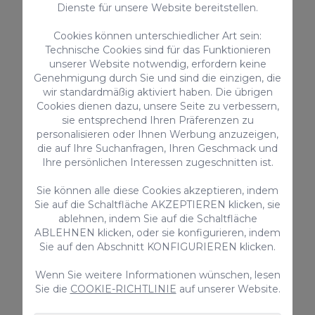
Dienste für unsere Website bereitstellen.
ESFCTU00003501200006999000000000000
000VV-35-1-00173001
Cookies können unterschiedlicher Art sein:
Technische Cookies sind für das Funktionieren
unserer Website notwendig, erfordern keine
AUSSTATTUNG
Genehmigung durch Sie und sind die einzigen, die
wir standardmäßig aktiviert haben. Die übrigen
Kabel- / Satellitenfernsehen
Cookies dienen dazu, unsere Seite zu verbessern,
sie entsprechend Ihren Präferenzen zu
Kochfeld
personalisieren oder Ihnen Werbung anzuzeigen,
Smart TV
die auf Ihre Suchanfragen, Ihren Geschmack und
Parken - garage
Ihre persönlichen Interessen zugeschnitten ist.
Rauchen ist verboten
Alarmanlage
Sie können alle diese Cookies akzeptieren, indem
Sie auf die Schaltfläche AKZEPTIEREN klicken, sie
Küchenutensilien zur Verfügung gestellt
ablehnen, indem Sie auf die Schaltfläche
Hoch Geschwindigkeits Internet
ABLEHNEN klicken, oder sie konfigurieren, indem
Eisen / Bügelbrett
Sie auf den Abschnitt KONFIGURIEREN klicken.
> ALLES ANSEHEN
Wenn Sie weitere Informationen wünschen, lesen
Sie die
COOKIE-RICHTLINIE
auf unserer Website.