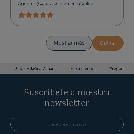
Agentur (Carlos), sehr zu empfehlen.
Mostrar más
Opinar
Sobre VillaGranCanaria
Alojamientos
Preguntas fr
Suscríbete a nuestra
newsletter