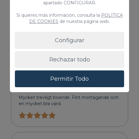
apartado CONFIGURAR.
Si quieres más información, consulta la
POLÍTICA
DE COOKIES
de nuestra página web.
Configurar
Rechazar todo
Opiniones
Permitir Todo
Marie
29/11/2025
Mycket trevligt boende. Fint mottagande och
en mycket bra värd.