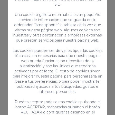
Servicios complementarios
S.L.
Una cookie o galleta informática es un pequeño
archivo de información que se guarda en tu
ordenador, “smartphone” o tableta cada vez que
visitas nuestra página web. Algunas cookies son
nuestras y otras pertenecen a empresas externas
que prestan servicios para nuestra página web.
Las cookies pueden ser de varios tipos: las cookies
Traslado privado (Llegada)
Traslado p
técnicas son necesarias para que nuestra página
web pueda funcionar, no necesitan de tu
de 1 a 4 pasajeros
5 a 6 pasa
autorización y son las únicas que tenemos
55€ / Reserva
A consulta
activadas por defecto. El resto de cookies sirven
para mejorar nuestra página, para personalizarla en
base a tus preferencias, o para poder mostrarte
publicidad ajustada a tus búsquedas, gustos e
intereses personales.
Puedes aceptar todas estas cookies pulsando el
botón ACEPTAR, rechazarlas pulsando el botón
RECHAZAR o configurarlas clicando en el