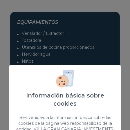
EQUIPAMIENTOS
Ventilador / Extractor
Tostadora
Utensilios de cocina proporcionados
Hervidor agua
Niños
Mascotas no permitidas
Ropa de cama y toallas
Televisión por cable/satélite
Nevera
Información básica sobre
> VER TODOS
cookies
Bienvenida/o a la información básica sobre las
cookies de la página web responsabilidad de la
entidad: VILLA GRAN CANARIA INVESTMENTS,