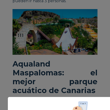
pueden ir hasta 3 personas.
Aqualand
Maspalomas: el
mejor parque
acuático de Canarias
Hasta aquí llega nuestro post en el que te
hemos dado a conocer el parque acuático