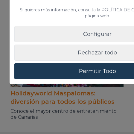
Anterior
Siguiente
Si quieres más información, consulta la
POLÍTICA DE 
página web.
Noticias
Relacionadas
Configurar
Rechazar todo
Permitir Todo
Holidayworld Maspalomas:
diversión para todos los públicos
Conoce el mayor centro de entretenimiento
de Canarias.