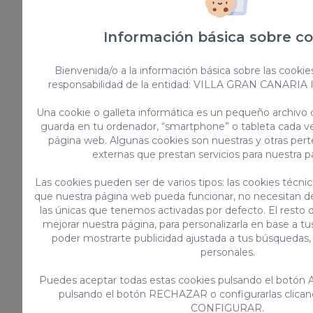
más importante de Canarias después de su
profunda remodelación, convirtiéndose en
Información básica sobre co
una
opción
muy a tener
en cuenta de
entre toda la oferta de ocio
que ofrece
Bienvenida/o a la información básica sobre las cookie
responsabilidad de la entidad: VILLA GRAN CANARIA
Gran Canaria.
Una cookie o galleta informática es un pequeño archivo
Si tienes pensado pasar tus vacaciones
guarda en tu ordenador, “smartphone” o tableta cada ve
página web. Algunas cookies son nuestras y otras pe
aquí, no dudes en invertir un día en
externas que prestan servicios para nuestra 
disfrutar de una jornada de ocio y relax
Las cookies pueden ser de varios tipos: las cookies técni
con la familia o amigos en
Aqualand en
que nuestra página web pueda funcionar, no necesitan de
Gran Canaria.
las únicas que tenemos activadas por defecto. El resto d
mejorar nuestra página, para personalizarla en base a tus
poder mostrarte publicidad ajustada a tus búsquedas,
personales.
¿Te gusta este artículo? Compártelo
Puedes aceptar todas estas cookies pulsando el botón 
pulsando el botón RECHAZAR o configurarlas clican
CONFIGURAR.