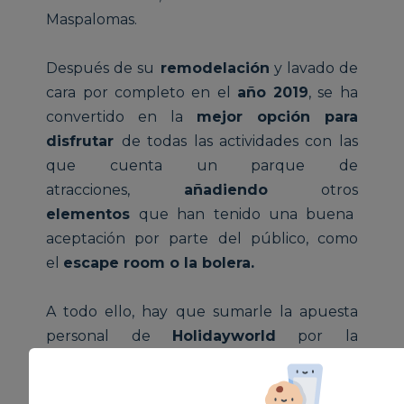
Maspalomas.
Después de su
remodelación
y lavado de
cara por completo en el
año 2019
, se ha
convertido en la
mejor opción para
disfrutar
de todas las actividades con las
que cuenta un parque de
atracciones,
añadiendo
otros
elementos
que han tenido una buena
aceptación por parte del público, como
el
escape room o la bolera.
A todo ello, hay que sumarle la apuesta
personal de
Holidayworld
por la
gastronomía, con la apertura del
Nomad
Gastro Market
en su parte superior,