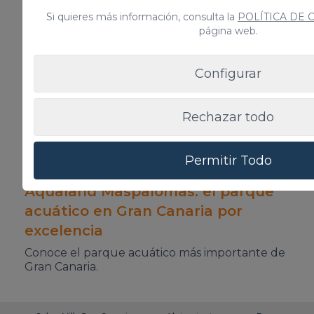
Si quieres más información, consulta la
POLÍTICA DE 
Noticias
Relacionadas
página web.
Configurar
Rechazar todo
Permitir Todo
Aqualand Maspalomas: el parque
acuático en Gran Canaria por
excelencia
Conoce el parque acuático más importante de
Gran Canaria.