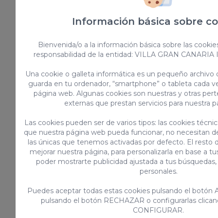
donde se dan cita las cocinas más
populares del mundo.
Información básica sobre co
En definitiva, si vas a pasar unos días en
Bienvenida/o a la información básica sobre las cookie
responsabilidad de la entidad: VILLA GRAN CANARIA
Gran Canaria y quieres disfrutar del
mejor
ocio de la isla
, no dejes de
Una cookie o galleta informática es un pequeño archivo
visitar
Holidayworld Maspalomas
y
guarda en tu ordenador, “smartphone” o tableta cada ve
página web. Algunas cookies son nuestras y otras pe
disfrutar de una jornada llena de
externas que prestan servicios para nuestra 
emociones y adrenalina en compañía de
familia y amigos.
Las cookies pueden ser de varios tipos: las cookies técni
que nuestra página web pueda funcionar, no necesitan de
las únicas que tenemos activadas por defecto. El resto d
mejorar nuestra página, para personalizarla en base a tus
¿Te gusta este artículo? Compártelo
poder mostrarte publicidad ajustada a tus búsquedas,
personales.
Puedes aceptar todas estas cookies pulsando el botón 
Anterior
Siguiente
pulsando el botón RECHAZAR o configurarlas clican
CONFIGURAR.