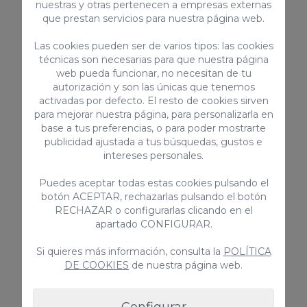
EN GRAN CANARIA
nuestras y otras pertenecen a empresas externas
que prestan servicios para nuestra página web.
Las cookies pueden ser de varios tipos: las cookies
técnicas son necesarias para que nuestra página
VillaGranCanaria ofrece un servicio completo
web pueda funcionar, no necesitan de tu
de gestión de casas rurales en la hermosa isla
autorización y son las únicas que tenemos
de Gran Canaria, donde nos adaptamos
activadas por defecto. El resto de cookies sirven
minuciosamente a tus necesidades personales.
para mejorar nuestra página, para personalizarla en
Si buscas una solución personalizada para
base a tus preferencias, o para poder mostrarte
publicidad ajustada a tus búsquedas, gustos e
aumentar al máximo las reservas de tu
intereses personales.
propiedad, nuestro servicio es la elección ideal.
Por otro lado, si prefieres despreocuparte de la
Puedes aceptar todas estas cookies pulsando el
gestión de tu villa, nosotros asumimos todas las
botón ACEPTAR, rechazarlas pulsando el botón
responsabilidades en tu nombre. ¡No tendrás
RECHAZAR o configurarlas clicando en el
apartado CONFIGURAR.
que preocuparte por nada en absoluto!
Si quieres más información, consulta la
POLÍTICA
DE COOKIES
de nuestra página web.
CONTACTAR
Configurar