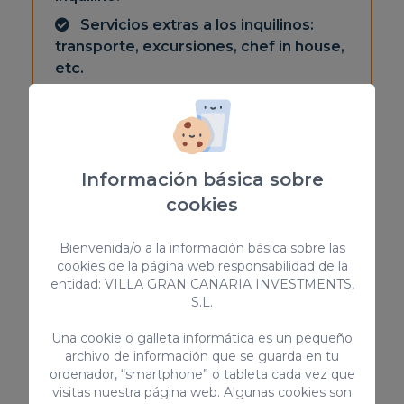
Servicios extras a los inquilinos:
transporte, excursiones, chef in house,
etc.
ANUNCIA TU PROPIEDAD
Información básica sobre
cookies
Bienvenida/o a la información básica sobre las
cookies de la página web responsabilidad de la
entidad: VILLA GRAN CANARIA INVESTMENTS,
S.L.
Una cookie o galleta informática es un pequeño
archivo de información que se guarda en tu
ordenador, “smartphone” o tableta cada vez que
GESTIONAR CASAS RURALES
visitas nuestra página web. Algunas cookies son