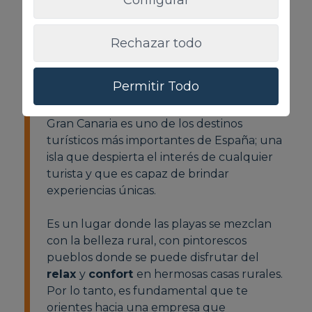
Rechazar todo
EXPERIENCIAS RURALES NO SOLO
EN SAN AGUSTÍN
Permitir Todo
Gran Canaria es uno de los destinos
turísticos más importantes de España; una
isla que despierta el interés de cualquier
turista y que es capaz de brindar
experiencias únicas.
Es un lugar donde las playas se mezclan
con la belleza rural, con pintorescos
pueblos donde se puede disfrutar del
relax
y
confort
en hermosas casas rurales.
Por lo tanto, es fundamental que te
orientes hacia una empresa que