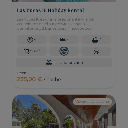
Las Yucas 16 Holiday Rental
Las Yucas 16 es una impresionante villa de
vacaciones en el sur de Gran Canaria; 2
dormitorios y 2 baños, para 4 huéspedes.
4
2
2
2
90m
Piscina privada
Desde
235,00 €
/ noche
Vivienda vacacional