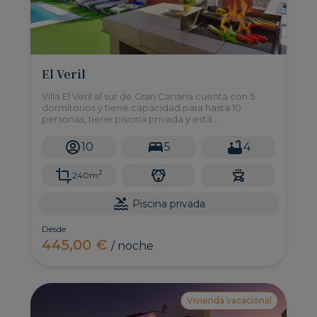
El Veril
Villa El Veril al sur de Gran Canaria cuenta con 5
dormitorios y tiene capacidad para hasta 10
personas, tiene piscina privada y está
estupendamente ubicada en primera línea de
playa.
10
5
4
2
240m
Piscina privada
Desde
445,00 €
/ noche
Vivienda vacacional