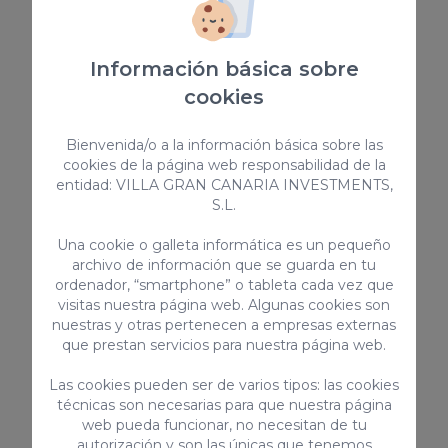
595,00 €
/ noche
Información básica sobre
Vivienda vacacional
cookies
Bienvenida/o a la información básica sobre las
cookies de la página web responsabilidad de la
entidad: VILLA GRAN CANARIA INVESTMENTS,
S.L.
Una cookie o galleta informática es un pequeño
archivo de información que se guarda en tu
ordenador, “smartphone” o tableta cada vez que
El Flamboyan Maspalomas Golf
visitas nuestra página web. Algunas cookies son
nuestras y otras pertenecen a empresas externas
Villa El Flamboyan en Maspalomas Golf es una
que prestan servicios para nuestra página web.
propiedad acogedora y espaciosa con piscina
privada, terraza y jardín, puede alojar hasta 8
personas y se encuentra justo al lado del campo
Las cookies pueden ser de varios tipos: las cookies
de golf de Maspalomas.
8
4
3
técnicas son necesarias para que nuestra página
web pueda funcionar, no necesitan de tu
2
250m
autorización y son las únicas que tenemos