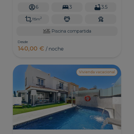
6
3
3.5
2
115m
Piscina compartida
Desde
140,00 €
/ noche
Vivienda vacacional