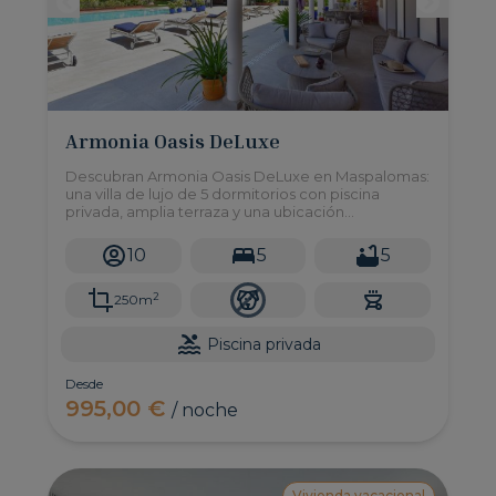
Armonia Oasis DeLuxe
Descubran Armonia Oasis DeLuxe en Maspalomas:
una villa de lujo de 5 dormitorios con piscina
privada, amplia terraza y una ubicación
privilegiada cerca de las dunas. ¡Perfecta para
familias y grupos!
10
5
5
2
250m
Piscina privada
Desde
995,00 €
/ noche
Vivienda vacacional