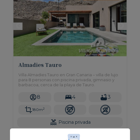
Almadies Tauro
Villa Almadies Tauro en Gran Canaria – villa de lujo
para 8 personas con piscina privada, gimnasio y
barbacoa, cerca de la playa de Tauro.
8
4
3
2
180m
Piscina privada
Desde