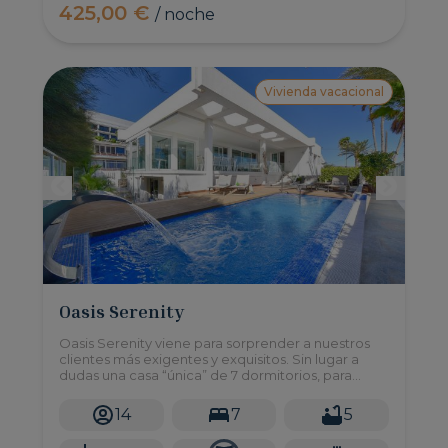
425,00 €
/ noche
Vivienda vacacional
Oasis Serenity
Oasis Serenity viene para sorprender a nuestros
clientes más exigentes y exquisitos. Sin lugar a
dudas una casa “única” de 7 dormitorios, para
hasta 14 huéspedes con piscina y jardín privado en
una inmejorable ubicación de Maspalomas
14
7
5