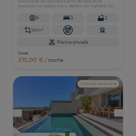
vacacional de una sola planta situada en el
exclusivo complejo Par 4, dentro del Salobre Golf
Resort. Diseñada para alojar hasta 6 personas,
cuenta con 3 confortables dormitorios, un amplio
6
3
2
salón-comedor en piedra natural, cocina
totalmente equipada y acceso directo a la terraza
2
y al jardín.
120m
Piscina privada
Desde
215,00 €
/ noche
Vivienda vacacional