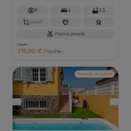
Sonnenland, al sur de Gran Canaria.
8
4
3.5
2
240m
Piscina privada
Desde
215,00 €
/ noche
Vivienda vacacional