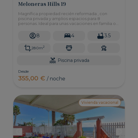
Meloneras Hills 19
Magnífica propiedad recién reformada , con
piscina privada y amplios espacios para 8
personas. Ideal para unas vacaciones en familia o
grupo de amigos que busquen algo realmente
exclusivo sin renunciar a nada.
8
4
3.5
2
280m
Piscina privada
Desde
355,00 €
/ noche
Vivienda vacacional