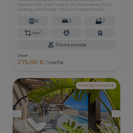
Salobre Golf, Gran Canaria. Mountain views, Wi-Fi,
parking, pet-friendly. Close to Maspalomas &
Meloneras.
6
3
2
2
116m
Piscina privada
Desde
275,00 €
/ noche
Vivienda vacacional