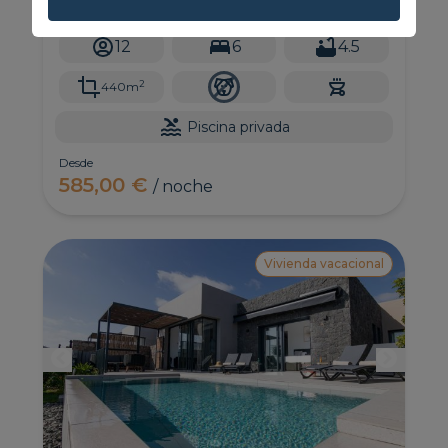
habitaciones, perfecto para un retiro memorable
con familiares o amigos. Con capacidad para 12
huéspedes cómodamente, este impresionante
12
6
4.5
alquiler de vacaciones ofrece todas las
comodidades del hogar y más.
2
440m
Piscina privada
Desde
585,00 €
/ noche
Vivienda vacacional