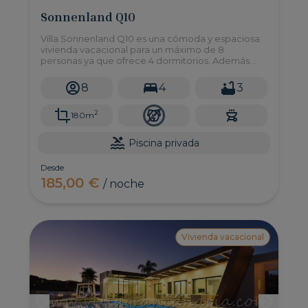
Sonnenland Q10
Villa Sonnenland Q10 es una cómoda y espaciosa
vivienda vacacional para un máximo de 8
personas ya que ofrece 4 dormitorios. Además
cuenta con una gran terraza y piscina privada.
8
4
3
2
180m
Piscina privada
Desde
185,00 €
/ noche
Vivienda vacacional