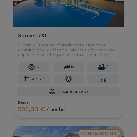
Sunset V&L
Sunset Villa es una impresionante casa con 6
dormitorios y 6 baños en Salobre Golf Resort con
capacidad para hospedar hasta a 12 personas,
piscina privada, y una magnífica zona exterior con
vistas increibles.
12
6
7
2
480m
Piscina privada
Desde
595,00 €
/ noche
Vivienda vacacional