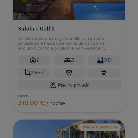
Salobre Golf 2
Salobre 2 es una magnífica villa con piscina
privada para hasta 6 personas ubicada en el
exclusivo complejo Salobre Golf Resort en
Maspalomas. Cuenta con tres dormitorios dobles,
jardín, barbacoa y todo lo necesario para disfrutar
6
3
2.5
de una experiencia vacacional inmejorable.
2
200m
Piscina privada
Desde
310,00 €
/ noche
Vivienda vacacional