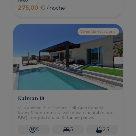
Desde
275,00 €
/ noche
Vivienda vacacional
Kaiman 18
Villa Kaiman 18 in Salobre Golf, Gran Canaria –
luxury 3-bedroom villa with private heatable pool,
BBQ, pergola terrace & stunning views.
5
3
2.5