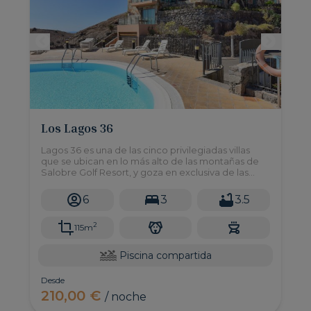
Los Lagos 36
Lagos 36 es una de las cinco privilegiadas villas
que se ubican en lo más alto de las montañas de
Salobre Golf Resort, y goza en exclusiva de las
excepcionales vistas al mar y cumbres desde su
piscina comunitaria.
6
3
3.5
2
115m
Piscina compartida
Desde
210,00 €
/ noche