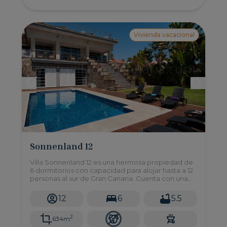
Vivienda vacacional
Sonnenland 12
Villa Sonnenland 12 es una hermosa propiedad de
6 dormitorios con capacidad para alojar hasta a 12
personas al sur de Gran Canaria. Cuenta con una
gran piscina privada, y un jardín de grandes
dimensiones.
12
6
5.5
2
634m