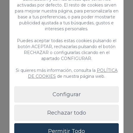
activadas por defecto. El resto de cookies sirven
Piscina privada
para mejorar nuestra página, para personalizarla en
base a tus preferencias, o para poder mostrarte
Desde
publicidad ajustada a tus búsquedas, gustos e
385,00 €
/ noche
intereses personales.
Puedes aceptar todas estas cookies pulsando el
botón ACEPTAR, rechazarlas pulsando el botón
Vivienda vacacional
RECHAZAR o configurarlas clicando en el
apartado CONFIGURAR.
Si quieres más información, consulta la
POLÍTICA
DE COOKIES
de nuestra página web.
Configurar
Rechazar todo
Royal Hideaway Maspalomas
Descubra un lujo y una relajación incomparables
Permitir Todo
en Royal Hideaway, un espacioso alojamiento de 6