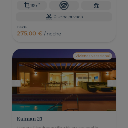
2
115m
Piscina privada
Desde
275,00 €
/ noche
Vivienda vacacional
Kaiman 23
Modern 3-bedroom villa with private pool in