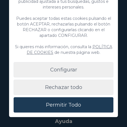
publicidad ajustada a tus búsquedas, gustos e
+34 928 380 457
intereses personales.
+34 928 380 457
Puedes aceptar todas estas cookies pulsando el
botón ACEPTAR, rechazarlas pulsando el botón
Descubre
RECHAZAR o configurarlas clicando en el
apartado CONFIGURAR.
Inmobiliaria
Si quieres más información, consulta la
POLÍTICA
Anuncia tu propiedad
DE COOKIES
de nuestra página web.
Configurar
Villa Gran Canaria
Rechazar todo
Blog
Experiencias
Permitir Todo
Sobre nosotros
Ayuda