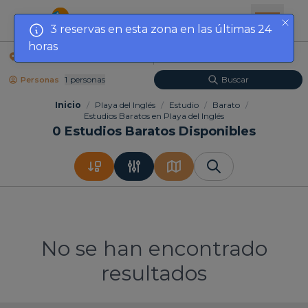
3 reservas en esta zona en las últimas 24
horas
Localización
Fechas
1
Personas
Buscar
Personas
Inicio
/
Playa del Inglés
/
Estudio
/
Barato
/
Estudios Baratos en Playa del Inglés
0
Estudios Baratos Disponibles
No se han encontrado
resultados