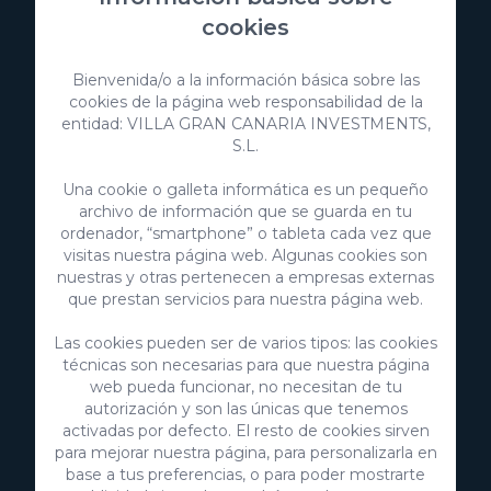
cookies
Bienvenida/o a la información básica sobre las
cookies de la página web responsabilidad de la
entidad: VILLA GRAN CANARIA INVESTMENTS,
S.L.
Una cookie o galleta informática es un pequeño
archivo de información que se guarda en tu
ordenador, “smartphone” o tableta cada vez que
visitas nuestra página web. Algunas cookies son
nuestras y otras pertenecen a empresas externas
VillaGranCanaria Investments S.L.
que prestan servicios para nuestra página web.
C/ Swing Los Lagos, 9
Las cookies pueden ser de varios tipos: las cookies
Salobre Golf Resort
técnicas son necesarias para que nuestra página
35100 Maspalomas, Gran Canaria
web pueda funcionar, no necesitan de tu
Islas Canarias, España
autorización y son las únicas que tenemos
CIF:
B76226992
activadas por defecto. El resto de cookies sirven
para mejorar nuestra página, para personalizarla en
info@villagrancanaria.com
base a tus preferencias, o para poder mostrarte