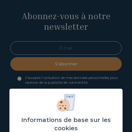
Abonnez-vous à notre
newsletter
S'abonner
J'accepte l'utilisation de mes données personnelles pour
recevoir de la publicité de votre entité.
J'accepte l'utilisation de mes données aux fins indiquées
dans la
politique de confidentialité
Vous pouvez obtenir plus d'informations sur la protection de
vos données personnelles via le lien suivant:
Informations de
base sur la protection des données
Informations de base sur les
cookies