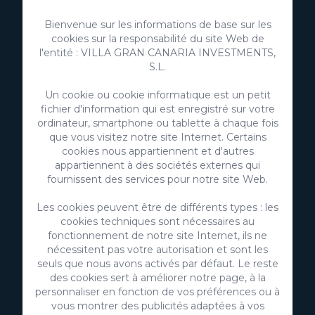
Bienvenue sur les informations de base sur les
cookies sur la responsabilité du site Web de
l'entité : VILLA GRAN CANARIA INVESTMENTS,
S.L.
Un cookie ou cookie informatique est un petit
fichier d'information qui est enregistré sur votre
ordinateur, smartphone ou tablette à chaque fois
que vous visitez notre site Internet. Certains
cookies nous appartiennent et d'autres
VillaGranCanaria Investments S.L.
appartiennent à des sociétés externes qui
fournissent des services pour notre site Web.
C/ Swing Los Lagos, 9
Salobre Golf Resort
Les cookies peuvent être de différents types : les
35100 Maspalomas, Grande Canarie
cookies techniques sont nécessaires au
Îles Canaries - Espagne
fonctionnement de notre site Internet, ils ne
nécessitent pas votre autorisation et sont les
CIF:
B76226992
seuls que nous avons activés par défaut. Le reste
info@villagrancanaria.com
des cookies sert à améliorer notre page, à la
personnaliser en fonction de vos préférences ou à
+34 928 380 457
vous montrer des publicités adaptées à vos