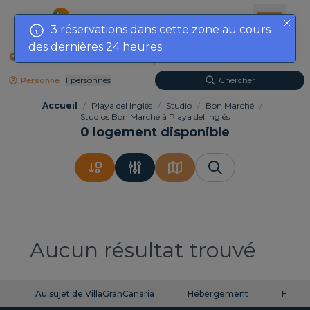
3 réservations dans cette zone au cours
des dernières 24 heures
Lieu
Dates
1
Personnes
Chercher
Personne
Accueil
/
Playa del Inglés
/
Studio
/
Bon Marché
/
Studios Bon Marché à Playa del Inglés
0
logement disponible
Aucun résultat trouvé
Au sujet de VillaGranCanaria
Hébergement
FAQ