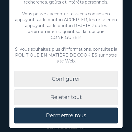
recherches, goûts et intérêts personnels.
+34 928 380 457
Vous pouvez accepter tous ces cookies en
Découvrez
appuyant sur le bouton ACCEPTER, les refuser en
appuyant sur le bouton REJETER ou les
Immobilier
paramétrer en cliquant sur la rubrique
CONFIGURER.
Annoncez votre propriété
Si vous souhaitez plus d'informations, consultez la
POLITIQUE EN MATIÈRE DE COOKIES
sur notre
site Web.
Villa Gran Canaria
Configurer
Blog
Expériences
Rejeter tout
Qui nous sommes
Permettre tous
Aide
Comment réserver