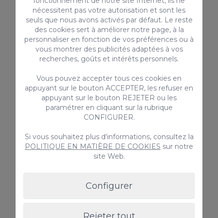
fonctionnement de notre site Internet, ils ne
nécessitent pas votre autorisation et sont les
te
Animal de Compagnie
Transfert pri
seuls que nous avons activés par défaut. Le reste
100€ / Réservation
des cookies sert à améliorer notre page, à la
pour 1-4 pers
personnaliser en fonction de vos préférences ou à
52€ / Réservat
vous montrer des publicités adaptées à vos
recherches, goûts et intérêts personnels.
Vous pouvez accepter tous ces cookies en
appuyant sur le bouton ACCEPTER, les refuser en
appuyant sur le bouton REJETER ou les
paramétrer en cliquant sur la rubrique
CONFIGURER.
Si vous souhaitez plus d'informations, consultez la
POLITIQUE EN MATIÈRE DE COOKIES
sur notre
site Web.
Configurer
Rejeter tout