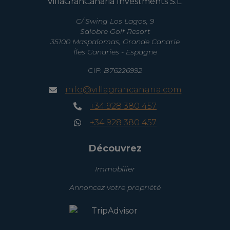
VillaGranCanaria Investments S.L.
C/ Swing Los Lagos, 9
Salobre Golf Resort
35100 Maspalomas, Grande Canarie
Îles Canaries - Espagne
CIF:
B76226992
info@villagrancanaria.com
+34 928 380 457
+34 928 380 457
Découvrez
Immobilier
Annoncez votre propriété