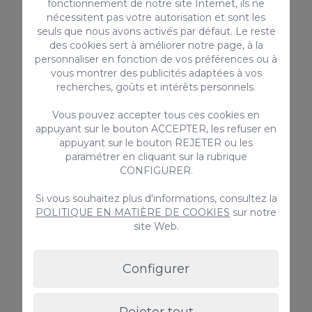
fonctionnement de notre site Internet, ils ne
Numéro d'enregistrement national de location
nécessitent pas votre autorisation et sont les
à court terme :
seuls que nous avons activés par défaut. Le reste
des cookies sert à améliorer notre page, à la
ESFCTU00003500700060694800000000000
personnaliser en fonction de vos préférences ou à
00000VV35100023321
vous montrer des publicités adaptées à vos
recherches, goûts et intérêts personnels.
Vous pouvez accepter tous ces cookies en
appuyant sur le bouton ACCEPTER, les refuser en
ÉQUIPEMENT
appuyant sur le bouton REJETER ou les
paramétrer en cliquant sur la rubrique
Bouilloire
CONFIGURER.
Ustensiles de cuisine fournis
TV par câble / satellite
Si vous souhaitez plus d'informations, consultez la
Draps et serviettes
POLITIQUE EN MATIÈRE DE COOKIES
sur notre
Smart TV
site Web.
Four
Chaise haute
Configurer
Toasteur
Fer / Planche à repasser