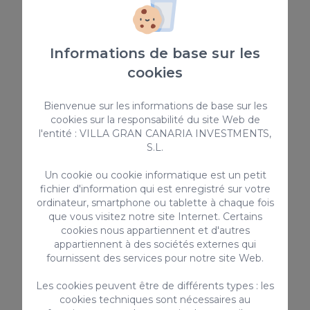
fournie (sur demande).
** Un dépôt de garantie de 2000 EUR est
Informations de base sur les
requis pour les dommages. Ce dépôt est
cookies
remboursable après le départ et l'inspection
de la maison.
Bienvenue sur les informations de base sur les
** La piscine est chauffable avec un
cookies sur la responsabilité du site Web de
supplément de semaine, fortement
l'entité : VILLA GRAN CANARIA INVESTMENTS,
recommandé de novembre à avril
S.L.
** L'enregistrement tardif entraîne les frais
supplémentaires suivants:
Un cookie ou cookie informatique est un petit
fichier d'information qui est enregistré sur votre
ordinateur, smartphone ou tablette à chaque fois
- entre 20h30 et 22h00 - 30 EUR
que vous visitez notre site Internet. Certains
- entre 22h00 et minuit - 50 EUR
cookies nous appartiennent et d'autres
- entre minuit et 1h30 - 80 EUR
appartiennent à des sociétés externes qui
fournissent des services pour notre site Web.
Les cookies peuvent être de différents types : les
Code de licence touristique régionale pour les
cookies techniques sont nécessaires au
locations de vacances : VV-35-1-0002332