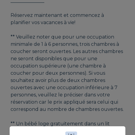
______________
Réservez maintenant et commencez à
planifier vos vacances à vie!
** Veuillez noter que pour une occupation
minimale de 1 à 6 personnes, trois chambres à
coucher seront ouvertes. Les autres chambres
ne seront disponibles que pour une
occupation supérieure (une chambre à
coucher pour deux personnes). Si vous
souhaitez avoir plus de deux chambres
ouvertes avec une occupation inférieure à 7
personnes, veuillez le préciser dans votre
réservation car le prix appliqué sera celui qui
correspond au nombre de chambres ouvertes.
** Un bébé loge gratuitement dans un lit
d'enfant, une chaise haute sera également