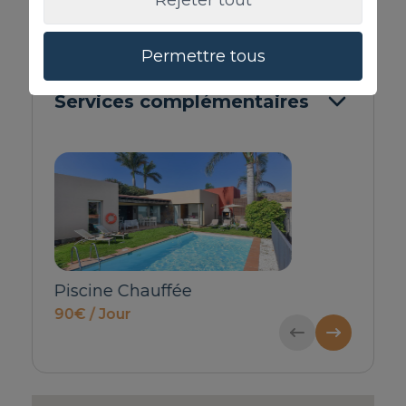
Rejeter tout
> VOIR TOUT
Permettre tous
Services complémentaires
Lit bébé & Chaise haute
Transfert pr
Consulter
pour 1-4 pe
60€ / Réserv