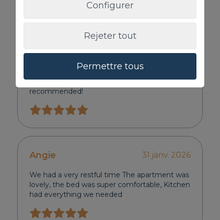
Configurer
Daria
21 juin 2026
Rejeter tout
A wonderful place for a relaxing holiday. The
cozy bungalows are equipped with everything
Permettre tous
you need. There is a swimming pool on the
property, and the location is excellent. Highly
recommended!
Angie
31 janv. 2026
We had a very restful time The apartment was
lovely, the bed was super comfortable, Kitchen
had everything we needed