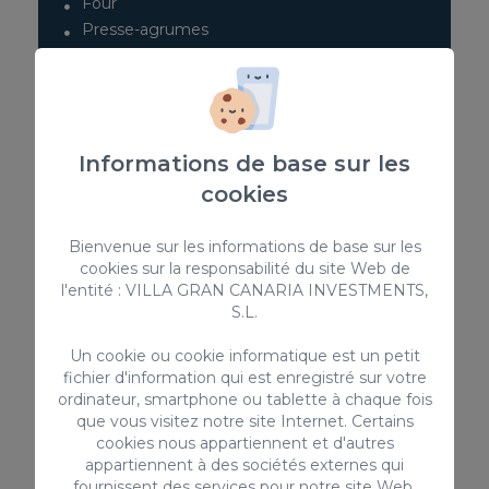
Four
Presse-agrumes
Patio couvert
Plaque
Machine Nespresso / Cafetière à Capsules
> VOIR TOUT
Informations de base sur les
cookies
Bienvenue sur les informations de base sur les
Services complémentaires
cookies sur la responsabilité du site Web de
l'entité : VILLA GRAN CANARIA INVESTMENTS,
S.L.
Un cookie ou cookie informatique est un petit
fichier d'information qui est enregistré sur votre
ordinateur, smartphone ou tablette à chaque fois
que vous visitez notre site Internet. Certains
cookies nous appartiennent et d'autres
appartiennent à des sociétés externes qui
fournissent des services pour notre site Web.