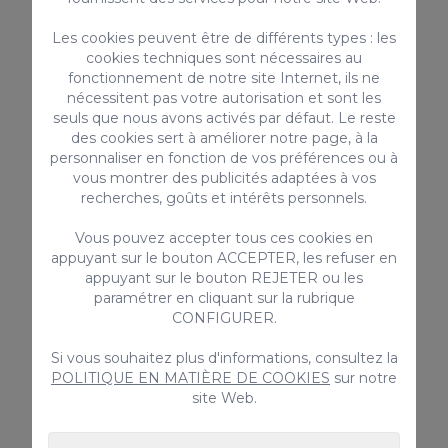
ébé & Chaise haute
Transfert privé d´entrée
lter
pour 1-4 personnes
Les cookies peuvent être de différents types : les
60€ / Réservation
cookies techniques sont nécessaires au
fonctionnement de notre site Internet, ils ne
nécessitent pas votre autorisation et sont les
seuls que nous avons activés par défaut. Le reste
des cookies sert à améliorer notre page, à la
personnaliser en fonction de vos préférences ou à
vous montrer des publicités adaptées à vos
recherches, goûts et intérêts personnels.
Vous pouvez accepter tous ces cookies en
appuyant sur le bouton ACCEPTER, les refuser en
appuyant sur le bouton REJETER ou les
paramétrer en cliquant sur la rubrique
CONFIGURER.
Si vous souhaitez plus d'informations, consultez la
POLITIQUE EN MATIÈRE DE COOKIES
sur notre
site Web.
Review