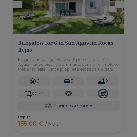
Bungalow for 6 in San Agustin Rocas
Rojas
Magnifique bungalow pour 6 personnes à San
Agustín avec piscine commune, dans un complexe
très ensoleillé. Cette propriété est répartie dans
un seul étage, entièrement équipée et dans un
endroit idéal.
6
3
2
2
90m
Piscine commune
Depuis
155,00 €
/ Nuit