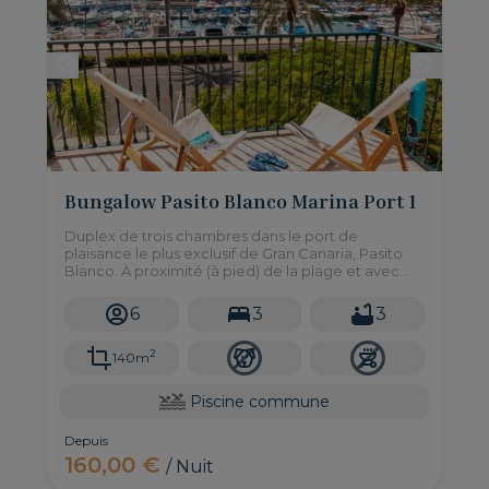
Bungalow Pasito Blanco Marina Port 1
Duplex de trois chambres dans le port de
plaisance le plus exclusif de Gran Canaria, Pasito
Blanco. À proximité (à pied) de la plage et avec
une belle piscine dans un complexe famillial
tranquille.
6
3
3
2
140m
Piscine commune
Depuis
160,00 €
/ Nuit