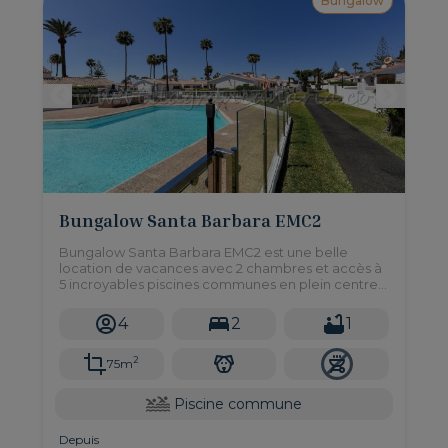
Bungalow
Bungalow Santa Barbara EMC2
Bungalow Santa Barbara EMC2 est une belle
location de vacances avec 2 chambres et accès à
5 incroyables piscines communes en plein centre
de Playa del Ingles.
4
2
1
2
75m
Piscine commune
Depuis