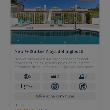
New VelSuites Playa del Ingles III
New Velsuites III est une propriété récemment
rénovée située à Playa del Inglés, dans un petit
complexe de seulement 4 bungalows, avec accès
à une piscine commune et 2 chambres pouvant
accueillir jusqu'à 5 personnes.
5
2
2
2
70m
Piscine commune
Depuis