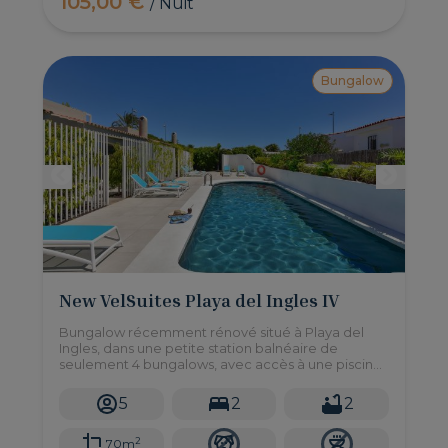
105,00 €
/ Nuit
Bungalow
New VelSuites Playa del Ingles IV
Bungalow récemment rénové situé à Playa del
Ingles, dans une petite station balnéaire de
seulement 4 bungalows, avec accès à une piscine
commune et 2 chambres pouvant accueillir
jusqu'à 5 personnes.
5
2
2
2
70m