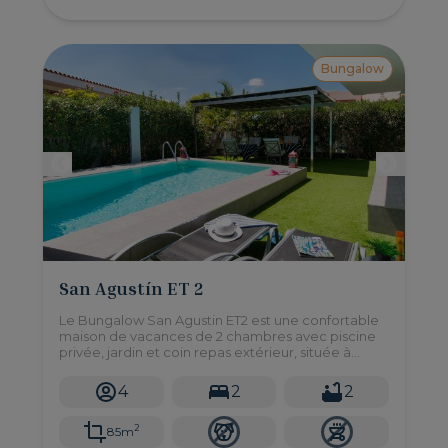
Bungalow
San Agustín ET 2
Le Bungalow San Agustin ET2 est une confortable
maison de vacances de 2 chambres avec piscine
privée, jardin et coin repas extérieur, située à
quelques pas de la plage de San Agustín, dans le
sud de Gran Canaria.
4
2
2
2
85m