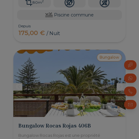
2
80m
Piscine commune
Depuis
175,00 €
/ Nuit
Bungalow
Bungalow Rocas Rojas 406B
Bungalow Rocas Rojas est une propriété