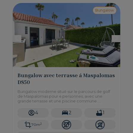
Bungalow
Bungalow avec terrasse á Maspalomas
DS50
Bungalow moderne situé sur le parcours de golf
de Maspalomas pour 4 personnes, avec une
grande terrasse et une piscine commune.
Seulement 5 minutes en voiture de la plage de
Maspalomas!
4
2
1
2
70m