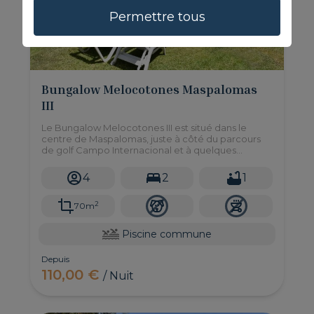
Permettre tous
Bungalow Melocotones Maspalomas
III
Le Bungalow Melocotones III est situé dans le
centre de Maspalomas, juste à côté du parcours
de golf Campo Internacional et à quelques
minutes de route des plages de Maspalomas et
de Meloneras.
4
2
1
2
70m
Piscine commune
Depuis
110,00 €
/ Nuit