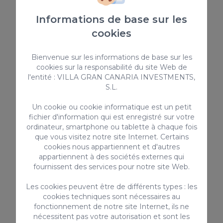
toit. 2 chambres pouvant accueillir jusqu'à 3
adultes.
3
2
1
Informations de base sur les
2
cookies
55m
Bienvenue sur les informations de base sur les
cookies sur la responsabilité du site Web de
Depuis
l'entité : VILLA GRAN CANARIA INVESTMENTS,
100,00 €
/ Nuit
S.L.
Un cookie ou cookie informatique est un petit
fichier d'information qui est enregistré sur votre
Bungalow
ordinateur, smartphone ou tablette à chaque fois
que vous visitez notre site Internet. Certains
cookies nous appartiennent et d'autres
appartiennent à des sociétés externes qui
fournissent des services pour notre site Web.
Les cookies peuvent être de différents types : les
cookies techniques sont nécessaires au
fonctionnement de notre site Internet, ils ne
nécessitent pas votre autorisation et sont les