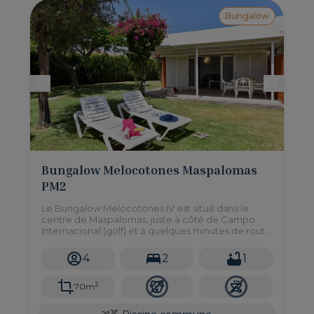
Bungalow
Bungalow Melocotones Maspalomas
PM2
Le Bungalow Melocotones IV est situé dans le
centre de Maspalomas, juste à côté de Campo
Internacional (golf) et à quelques minutes de route
des plages de Maspalomas et Meloneras.
4
2
1
2
70m