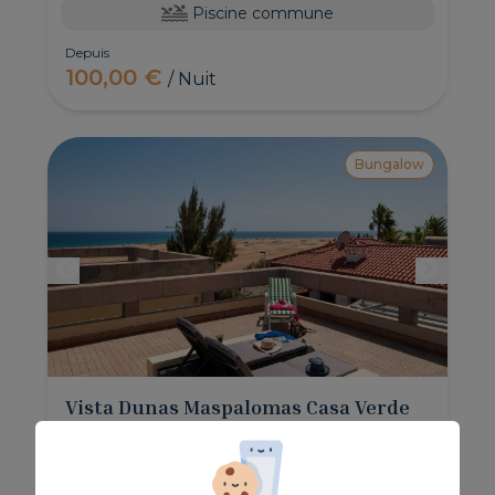
Piscine commune
Depuis
100,00 €
/ Nuit
Bungalow
Vista Dunas Maspalomas Casa Verde
Bungalow Casa Verde est situé sur la même
promenade que les Dunes de Maspalomas, avec
de belles vues sur la mer et les dunes depuis le