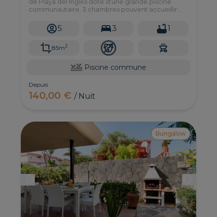
de Playa del Inglés doté d'une grande piscine
communautaire. 3 chambres pouvent accueillir
jusqu'à 5 personnes. Parfait pour les familles!
5
3
1
2
85m
Piscine commune
Depuis
140,00 €
/ Nuit
Bungalow