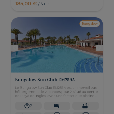
185,00 €
/ Nuit
Bungalow
Bungalow Sun Club EM259A
Le Bungalow Sun Club EM259A est un merveilleux
hébergement de vacances pour 2, situé au centre
de Playa del Ingles, avec une fantastique piscine
commune, ce sera le meilleur choix pour vos
vacances!
2
1
1