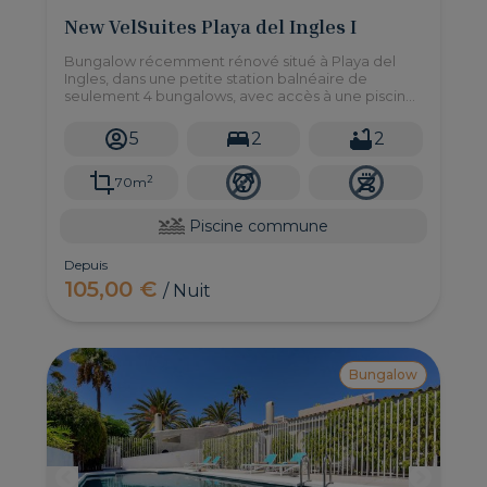
New VelSuites Playa del Ingles I
Bungalow récemment rénové situé à Playa del
Ingles, dans une petite station balnéaire de
seulement 4 bungalows, avec accès à une piscine
commune et 2 chambres pouvant accueillir
jusqu'à 5 personnes.
5
2
2
2
70m
Piscine commune
Depuis
105,00 €
/ Nuit
Bungalow