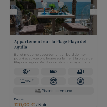
Appartement sur la Plage Playa del
Aguila
Bel et moderne appartement en bord de mer
pour 4 avec vue privilégiée sur la mer à la plage de
Playa del Aguila. Profitez du plaisir de nager dans
l'océan Atlantique ou dans sa magnifique piscine
commune.
4
2
1
2
90m
Piscine commune
Depuis
120,00 €
/ Nuit