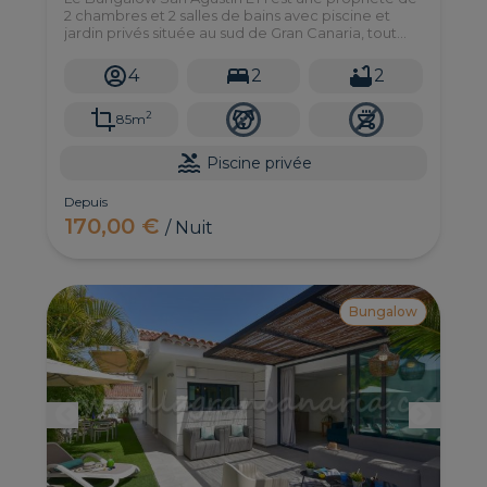
2 chambres et 2 salles de bains avec piscine et
jardin privés située au sud de Gran Canaria, tout
près de la plage.
4
2
2
2
85m
Piscine privée
Depuis
170,00 €
/ Nuit
Bungalow