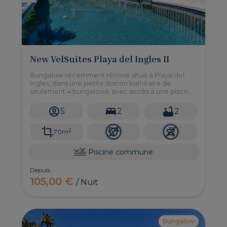
New VelSuites Playa del Ingles II
Bungalow récemment rénové situé à Playa del
Ingles, dans une petite station balnéaire de
seulement 4 bungalows, avec accès à une piscine
commune et 2 chambres pouvant accueillir
jusqu'à 5 personnes.
5
2
2
2
70m
Piscine commune
Depuis
105,00 €
/ Nuit
Bungalow