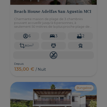
Beach House Adelfas San Agustín MCI
Charmante maison de plage de 3 chambres
pouvant accueillir jusqu'à 6 personnes, à
seulement 50 mètres de la plus proche plage de
sable blanc et à quelques minutes à pied des
magasins et des restaurants.
6
3
2
2
80m
Depuis
135,00 €
/ Nuit
Bungalow