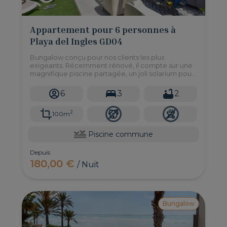
Appartement pour 6 personnes à
Playa del Ingles GD04
Bungalow conçu pour nos clients les plus
exigeants. Récemment rénové, il compte sur une
magnifique piscine partagée, un joli solarium pour
se détendre et d'une belle terrasse pour déguster
un repas à l'extérieur.
6
3
2
2
100m
Piscine commune
Depuis
180,00 €
/ Nuit
Bungalow