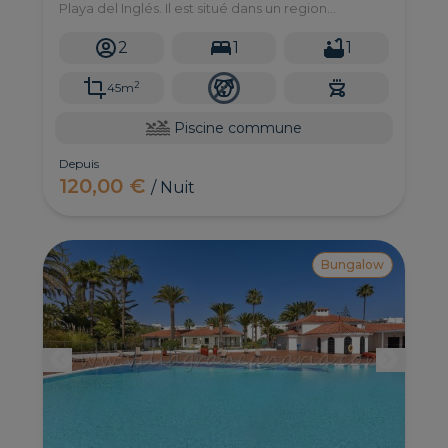
Playa del Inglés. Il est situé dans un region
résidentiel avec piscine commune, à proximité du
centre commercial Cita et entouré de restaurants.
2
1
1
2
45m
Piscine commune
Depuis
120,00 €
/ Nuit
Bungalow