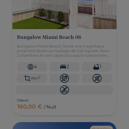
Bungalow Miami Beach 06
Bungalow Miami Beach 06 est une magnifique
propriété située sur la plage de San Agustin. Avec
2 chambres et une capacité jusqu'à 4 personnes,
ce bungalow de rêve vous fera profiter du lever du
soleil et du bruit de la mer à chaque instant.
4
2
1
2
115m
Depuis
160,00 €
/ Nuit