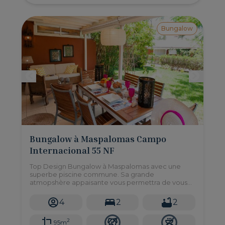
Bungalow
Bungalow à Maspalomas Campo
Internacional 55 NF
Top Design Bungalow à Maspalomas avec une
superbe piscine commune. Sa grande
atmopshère appaisante vous permettra de vous
reposer proche de la mer. Boutiques proche, 20
minutes de la mer.
4
2
2
2
95m