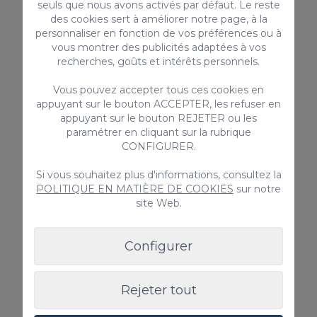
seuls que nous avons activés par défaut. Le reste
Bungalow Playa del Aguila II over the
des cookies sert à améliorer notre page, à la
sea
personnaliser en fonction de vos préférences ou à
vous montrer des publicités adaptées à vos
Bungalow récemment rénové de 2 chambres,
belles vues sur la mer et à seulement 20 pas de la
recherches, goûts et intérêts personnels.
plage.
Vous pouvez accepter tous ces cookies en
4
2
2
appuyant sur le bouton ACCEPTER, les refuser en
appuyant sur le bouton REJETER ou les
2
80m
paramétrer en cliquant sur la rubrique
CONFIGURER.
Piscine commune
Si vous souhaitez plus d'informations, consultez la
Depuis
POLITIQUE EN MATIÈRE DE COOKIES
sur notre
120,00 €
/ Nuit
site Web.
Configurer
Bungalow
Rejeter tout