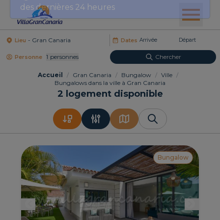
des dernières 24 heures
Lieu
Dates
1
Personnes
Chercher
Personne
Accueil
/
Gran Canaria
/
Bungalow
/
Ville
/
Bungalows dans la ville à Gran Canaria
2
logement disponible
Bungalow