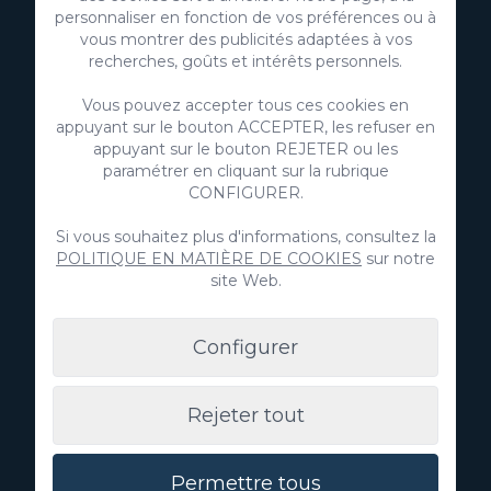
Vous pouvez obtenir plus d'informations sur la protection de
personnaliser en fonction de vos préférences ou à
vos données personnelles via le lien suivant:
Informations de
vous montrer des publicités adaptées à vos
base sur la protection des données
recherches, goûts et intérêts personnels.
Vous pouvez accepter tous ces cookies en
appuyant sur le bouton ACCEPTER, les refuser en
appuyant sur le bouton REJETER ou les
paramétrer en cliquant sur la rubrique
CONFIGURER.
Si vous souhaitez plus d'informations, consultez la
POLITIQUE EN MATIÈRE DE COOKIES
sur notre
site Web.
Configurer
VillaGranCanaria Investments S.L.
C/ Swing Los Lagos, 9
Rejeter tout
Salobre Golf Resort
35100 Maspalomas, Grande Canarie
Îles Canaries - Espagne
Permettre tous