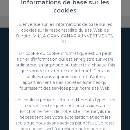
185,00 €
/ Nuit
Informations de base sur les
cookies
Au sujet de VillaGranCanaria
Hébergement
FAQ
Bienvenue sur les informations de base sur les
cookies sur la responsabilité du site Web de
l'entité : VILLA GRAN CANARIA INVESTMENTS,
Abonnez-vous à notre
S.L.
newsletter
Un cookie ou cookie informatique est un petit
fichier d'information qui est enregistré sur votre
ordinateur, smartphone ou tablette à chaque fois
que vous visitez notre site Internet. Certains
cookies nous appartiennent et d'autres
appartiennent à des sociétés externes qui
fournissent des services pour notre site Web.
S'abonner
Les cookies peuvent être de différents types : les
J'accepte l'utilisation de mes données personnelles pour
cookies techniques sont nécessaires au
recevoir de la publicité de votre entité.
fonctionnement de notre site Internet, ils ne
nécessitent pas votre autorisation et sont les
J'accepte l'utilisation de mes données aux fins indiquées
dans la
politique de confidentialité
seuls que nous avons activés par défaut. Le reste
des cookies sert à améliorer notre page, à la