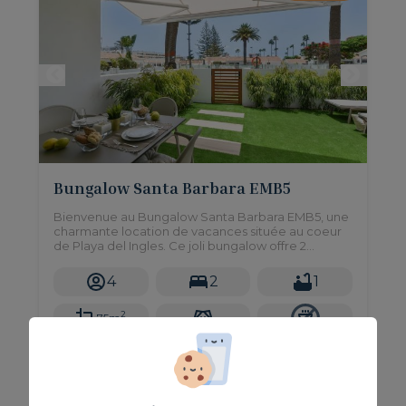
Bungalow Santa Barbara EMB5
Bienvenue au Bungalow Santa Barbara EMB5, une
charmante location de vacances située au coeur
de Playa del Ingles. Ce joli bungalow offre 2
chambres et donne accès à 5 piscines communes
spectaculaires.
4
2
1
2
75m
Piscine commune
Depuis