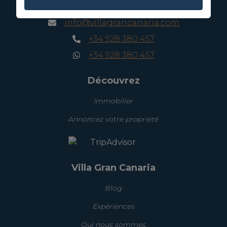
CIF:
B76226992
info@villagrancanaria.com
+34 928 380 457
+34 928 380 457
Découvrez
Immobilier
Annoncez votre propriété
Villa Gran Canaria
Blog
Expériences
Qui nous sommes