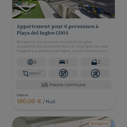
Appartement pour 6 personnes à
Playa del Ingles GD04
Bungalow conçu pour nos clients les plus
exigeants. Récemment rénové, il compte sur une
magnifique piscine partagée, un joli solarium pour
se détendre et d'une belle terrasse pour déguster
un repas à l'extérieur.
6
3
2
2
100m
Piscine commune
Depuis
180,00 €
/ Nuit
Bungalow