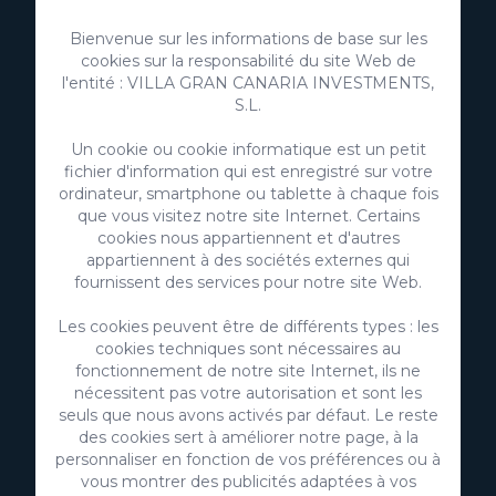
Bienvenue sur les informations de base sur les
cookies sur la responsabilité du site Web de
l'entité : VILLA GRAN CANARIA INVESTMENTS,
S.L.
Un cookie ou cookie informatique est un petit
fichier d'information qui est enregistré sur votre
ordinateur, smartphone ou tablette à chaque fois
que vous visitez notre site Internet. Certains
cookies nous appartiennent et d'autres
VillaGranCanaria Investments S.L.
appartiennent à des sociétés externes qui
fournissent des services pour notre site Web.
C/ Swing Los Lagos, 9
Salobre Golf Resort
Les cookies peuvent être de différents types : les
35100 Maspalomas, Grande Canarie
cookies techniques sont nécessaires au
Îles Canaries - Espagne
fonctionnement de notre site Internet, ils ne
nécessitent pas votre autorisation et sont les
CIF:
B76226992
seuls que nous avons activés par défaut. Le reste
info@villagrancanaria.com
des cookies sert à améliorer notre page, à la
personnaliser en fonction de vos préférences ou à
+34 928 380 457
vous montrer des publicités adaptées à vos