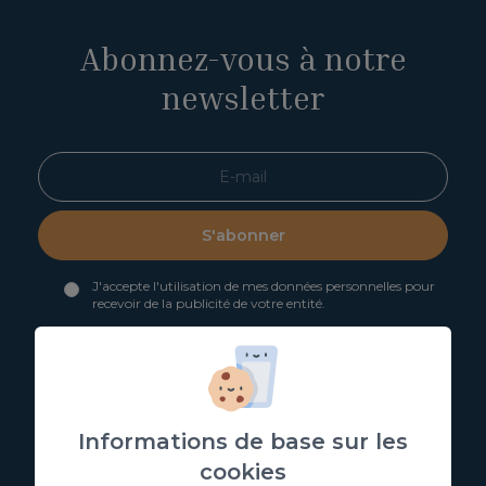
Abonnez-vous à notre
newsletter
S'abonner
J'accepte l'utilisation de mes données personnelles pour
recevoir de la publicité de votre entité.
J'accepte l'utilisation de mes données aux fins indiquées
dans la
politique de confidentialité
Vous pouvez obtenir plus d'informations sur la protection de
vos données personnelles via le lien suivant:
Informations de
base sur la protection des données
Informations de base sur les
cookies