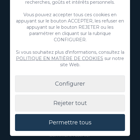
recherches, goûts et intérêts personnels.
+34 928 380 457
Vous pouvez accepter tous ces cookies en
Découvrez
appuyant sur le bouton ACCEPTER, les refuser en
appuyant sur le bouton REJETER ou les
Immobilier
paramétrer en cliquant sur la rubrique
CONFIGURER.
Annoncez votre propriété
Si vous souhaitez plus d'informations, consultez la
POLITIQUE EN MATIÈRE DE COOKIES
sur notre
site Web.
Villa Gran Canaria
Configurer
Blog
Expériences
Rejeter tout
Qui nous sommes
Permettre tous
Aide
Comment réserver