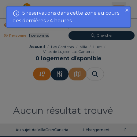
5 réservations dans cette zone au cours
des dernières 24 heures
Lieu
Dates
1
Personnes
Chercher
Personne
Accueil
/
Las Canteras
/
Villa
/
Luxe
/
Villas de Lujo en Las Canteras
0
logement disponible
Aucun résultat trouvé
Au sujet de VillaGranCanaria
Hébergement
FAQ