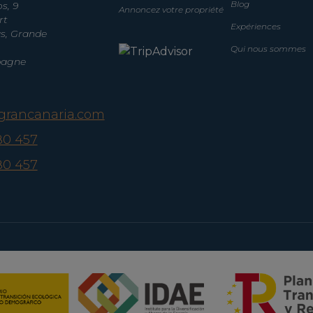
Blog
s, 9
Annoncez votre propriété
rt
Expériences
s, Grande
Qui nous sommes
spagne
agrancanaria.com
80 457
80 457