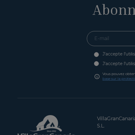
Abonn
J'accepte l'uti
J'accepte l'uti
Vous pouvez obtenir
base sur la protec
VillaGranCanari
S.L.