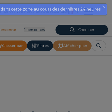
nnoncez votre propriété
Offres
Contact
FR
Personne
1
Personnes
Chercher
Classer par
Filtres
Afficher plan