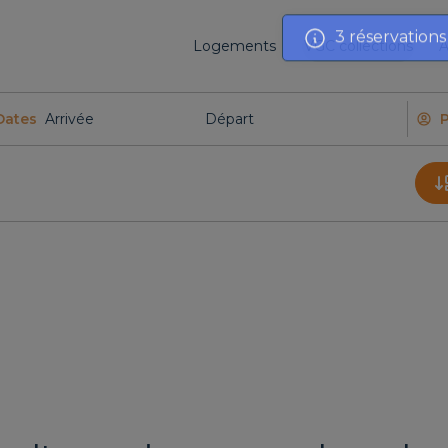
Logements
VGC collections
A
Dates