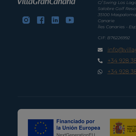
C/ Swing Los Lago
Salobre Golf Reso
35100 Maspaloma
Canarie
Îles Canaries - E
CIF:
B76226992
info@vill
+34 928 3
+34 928 3