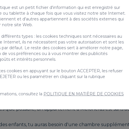
que est un petit fichier d'information qui est enregistré sur
 ou tablette à chaque fois que vous visitez notre site Internet.
iennent et d'autres appartiennent à des sociétés externes qui
ée à Meloneras
, vous pourrez vous reposer et vous dét
r notre site Web.
tionnels.
différents types : les cookies techniques sont nécessaires au
Internet, ils ne nécessitent pas votre autorisation et sont les
 par défaut. Le reste des cookies sert à améliorer notre page,
on de vos préférences ou à vous montrer des publicités
oûts et intérêts personnels.
 spacieux et confortables, ce qui en fait le choix préfé
es cookies en appuyant sur le bouton ACCEPTER, les refuser
EJETER ou les paramétrer en cliquant sur la rubrique
ment équipées, de nos
solariums, de nos barbecues, de
rmations, consultez la
POLITIQUE EN MATIÈRE DE COOKIES
es que possible, un appartement à Meloneras est sans a
ec des enfants, tu auras besoin d'une chambre supplémen