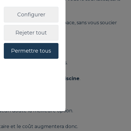
Configurer
endre dans votre propre espace, sans vous soucier
Rejeter tout
Permettre tous
ré des familles avec enfants.
 nos jardins et de notre piscine
.
ucun doute la meilleure option.
taire et le coût augmentera donc.