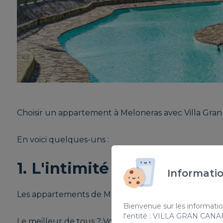
Choisir un appartement à Meloneras avec Villa Gran 
En voici quelques-uns :
1. L'intimité
Informatio
Les appartements de Meloneras se distinguent par le 
Bienvenue sur les informatio
l'entité : VILLA GRAN CAN
Le meilleur de tous ? Vous pourrez organiser vos ac