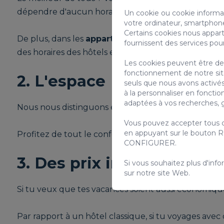
dépendre d'aucun horaire.
Un cookie ou cookie informati
votre ordinateur, smartphone
Certains cookies nous appart
De plus, dans les
appartements avec piscine priv
fournissent des services pou
des horaires des hôtels et des appartements conven
Les cookies peuvent être de 
fonctionnement de notre site 
2. L'espace
seuls que nous avons activés
à la personnaliser en foncti
adaptées à vos recherches, g
Nous nous distinguons en proposant des appartements
Vous pouvez accepter tous c
en appuyant sur le bouton R
Profitez de tout le confort de nos cuisines entière
CONFIGURER.
3. Des prix imbattables
Si vous souhaitez plus d'info
sur notre site Web.
Si tu veux que tes vacances soient aussi économiqu
Par rapport à un hôtel classique, si tu voyages av