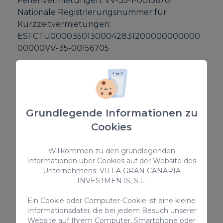
Ferienvermietungen: VV-35-1-0015670
Nationale Registrierungsnummer für
Kurzzeitvermietungen:
ESFCTU00003501300042831200000000000
00000VV-35-00156705
AUSSTATTUNG
Hochstuhl
Grundlegende Informationen zu
Parking - auf der Strasse
Cookies
Ofen
Bettwäsche und Handtücher
Willkommen zu den grundlegenden
Strandblick
Informationen über Cookies auf der Website des
Küchenutensilien zur Verfügung gestellt
Unternehmens: VILLA GRAN CANARIA
Haustiere nicht erlaubt
INVESTMENTS, S.L.
Mikrowelle
Wasserkessel
Ein Cookie oder Computer-Cookie ist eine kleine
Informationsdatei, die bei jedem Besuch unserer
> ALLES ANSEHEN
Website auf Ihrem Computer, Smartphone oder