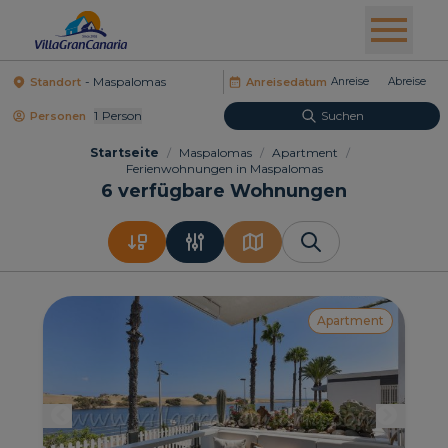
Standort
Anreisedatum
1
Person
Suchen
Personen
Startseite
/
Maspalomas
/
Apartment
/
Ferienwohnungen in Maspalomas
6
verfügbare Wohnungen
Apartment