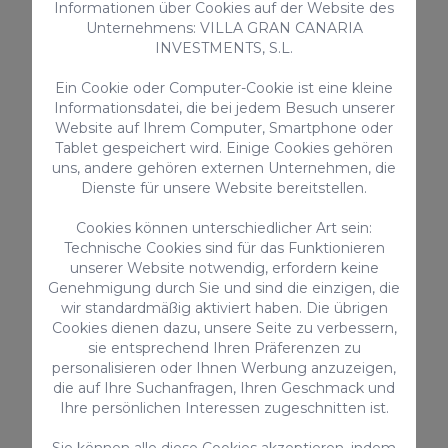
Informationen über Cookies auf der Website des
Maspalomas. Finde alle Arten von
Unternehmens: VILLA GRAN CANARIA
INVESTMENTS, S.L.
Ferienwohnungen und wähle die Option, die
am besten zu den Bedingungen und
Ein Cookie oder Computer-Cookie ist eine kleine
Anforderungen deines Urlaubs passt – die
Informationsdatei, die bei jedem Besuch unserer
Website auf Ihrem Computer, Smartphone oder
Auswahl ist groß! Sieh dir all diese
Tablet gespeichert wird. Einige Cookies gehören
beeindruckenden Unterkünfte an. Wir
uns, andere gehören externen Unternehmen, die
garantieren, dass sie alle von höchster Qualität
Dienste für unsere Website bereitstellen.
sind. Wähle deine Unterkunft:
Cookies können unterschiedlicher Art sein:
Technische Cookies sind für das Funktionieren
Luxus
unserer Website notwendig, erfordern keine
Genehmigung durch Sie und sind die einzigen, die
wir standardmäßig aktiviert haben. Die übrigen
Willst du dir eine Luxuswohnung in
Cookies dienen dazu, unsere Seite zu verbessern,
Maspalomas gönnen? Wir haben ein paar
sie entsprechend Ihren Präferenzen zu
Ferienwohnungen, die aussehen, als wären sie
personalisieren oder Ihnen Werbung anzuzeigen,
die auf Ihre Suchanfragen, Ihren Geschmack und
aus den besten Deluxe-Katalogen
Ihre persönlichen Interessen zugeschnitten ist.
entsprungen. Ausgestattet mit den besten
Sie können alle diese Cookies akzeptieren, indem