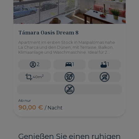
Támara Oasis Dream 8
Apartment im ersten Stock in Maspalomas nahe
La Charca und den Dünen, mit Terrasse, Balkon,
Klimaanlage und Waschmaschine. Ideal für 2
Personen.
2
1
1
2
40m
Ab nur
90,00 €
/ Nacht
Genießen Sie einen ruhigen