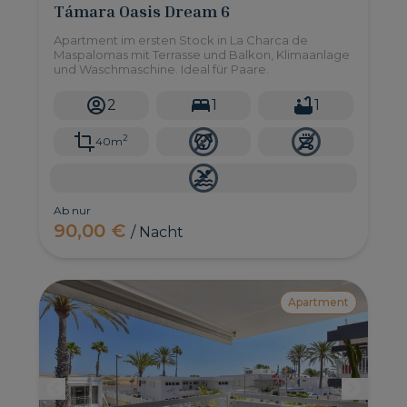
Támara Oasis Dream 6
Apartment im ersten Stock in La Charca de
Maspalomas mit Terrasse und Balkon, Klimaanlage
und Waschmaschine. Ideal für Paare.
2
1
1
2
40m
Ab nur
90,00 €
/ Nacht
Apartment