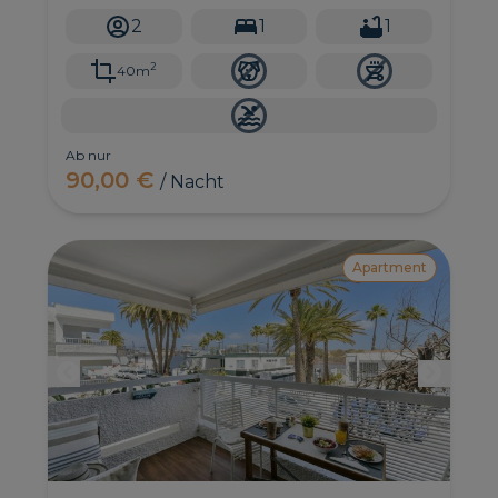
2
1
1
2
40m
Ab nur
90,00 €
/ Nacht
Apartment