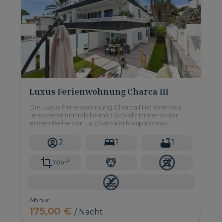
Luxus Ferienwohnung Charca III
Die Luxus Ferienwohnung Charca III ist eine neu
renovierte Immobilie mit 1 Schlafzimmer in der
ersten Reihe von La Charca in Maspalomas.
2
1
1
2
70m
Ab nur
175,00 €
/ Nacht