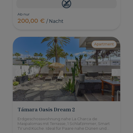
Ab nur
200,00 €
/ Nacht
Apartment
Támara Oasis Dream 2
Erdgeschosswohnung nahe La Charca de
Maspalomas mit Terrasse, 1 Schlafzimmer, Smart
TV und Küche. Ideal für Paare nahe Dünen und
Strand.