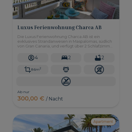
Luxus Ferienwohnung Charca AB
Die Luxus Ferienwohnung Charca AB ist ein
exklusives Strandanwesen in Maspalomas, südlich
von Gran Canaria, und verfügt über 2 Schlafzimmer
für bis zu 4 Personen.
4
2
2
2
86m
Ab nur
300,00 €
/ Nacht
Apartment