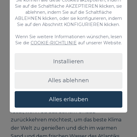
Annehmlichkeiten und bereit für einen
Sie auf die Schaltfläche AKZEPTIEREN klicken, sie
luxuriösen Urlaub.
ablehnen, indem Sie auf die Schaltfläche
ABLEHNEN klicken, oder sie konfigurieren, indem
Günstig
Sie auf den Abschnitt KONFIGURIEREN klicken.
Wenn Sie weitere Informationen wünschen, lesen
Qualität muss nicht zwangsläufig teuer sein.
Sie die
COOKIE-RICHTLINIE
auf unserer Website.
Wir haben Ferienwohnungen mit einem
erschwinglichen Preis und hervorragender
Installieren
Qualität, um einen günstigen Urlaub zu
genießen, ohne auf etwas verzichten zu
Alles ablehnen
müssen.
In der Nähe des Strandes
Alles erlauben
Ideal, wenn du aus deinem Urlaub
zurückkehren möchtest, um das beste Klima
der Welt zu genießen und dich im warmen
Sand und dem frischen Wasser des Atlantiks