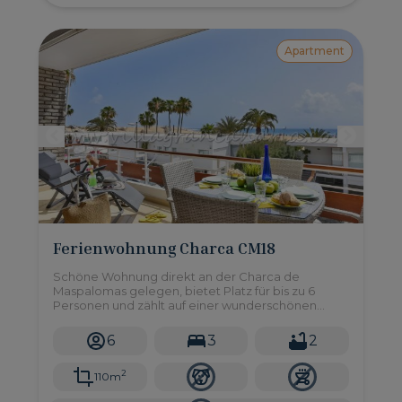
Apartment
Ferienwohnung Charca CM18
Schöne Wohnung direkt an der Charca de
Maspalomas gelegen, bietet Platz für bis zu 6
Personen und zählt auf einer wunderschönen
Terrasse mit Essbereich.
6
3
2
2
110m