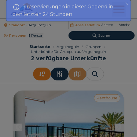
den letzten 24 Stunden
Standort
Anreisedatum
1
Person
Suchen
Personen
Startseite
/
Arguineguín
/
Gruppen
/
Unterkünfte für Gruppen auf Arguineguin
2
verfügbare Unterkünfte
Penthouse