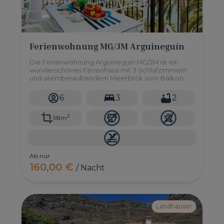
Ferienwohnung MG/JM Arguineguín
Die Ferienwohnung Arguineguin MG/JM ist ein
wunderschönes Ferienhaus mit 3 Schlafzimmern
und atemberaubendem Meerblick vom Balkon
aus, ein kleiner Rückzugsort, der nur für einige
wenige Privilegierte gedacht ist.
6
3
2
2
98m
Ab nur
160,00 €
/ Nacht
Landhäuser