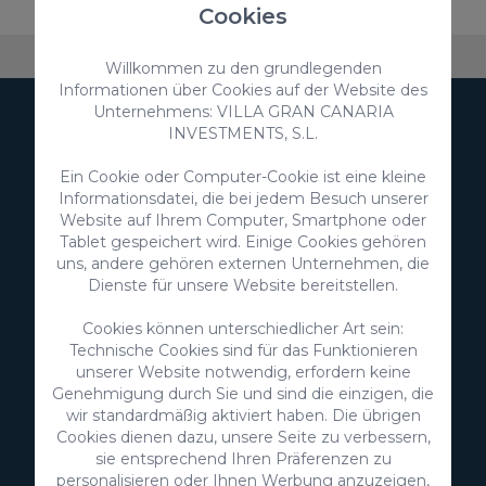
Cookies
Über VillaGranCanaria
Unterkünfte
FAQ
Ko
Willkommen zu den grundlegenden
Informationen über Cookies auf der Website des
Unternehmens: VILLA GRAN CANARIA
Newsletter abonnieren
INVESTMENTS, S.L.
Ein Cookie oder Computer-Cookie ist eine kleine
Informationsdatei, die bei jedem Besuch unserer
Website auf Ihrem Computer, Smartphone oder
Tablet gespeichert wird. Einige Cookies gehören
uns, andere gehören externen Unternehmen, die
Anmelden
Dienste für unsere Website bereitstellen.
Cookies können unterschiedlicher Art sein:
Ich bin damit einverstanden, dass meine
personenbezogenen Daten zum Erhalt von Werbung
Technische Cookies sind für das Funktionieren
von Ihrem Unternehmen verwendet werden.
unserer Website notwendig, erfordern keine
Genehmigung durch Sie und sind die einzigen, die
Ich stimme der Nutzung meiner Daten für die in der
Datenschutzerklärung
genannten Zwecke zu
wir standardmäßig aktiviert haben. Die übrigen
Cookies dienen dazu, unsere Seite zu verbessern,
Weitere Informationen zum Schutz Ihrer
sie entsprechend Ihren Präferenzen zu
personenbezogenen Daten erhalten Sie unter folgendem
personalisieren oder Ihnen Werbung anzuzeigen,
Link:
Grundlegende Informationen zum Datenschutz