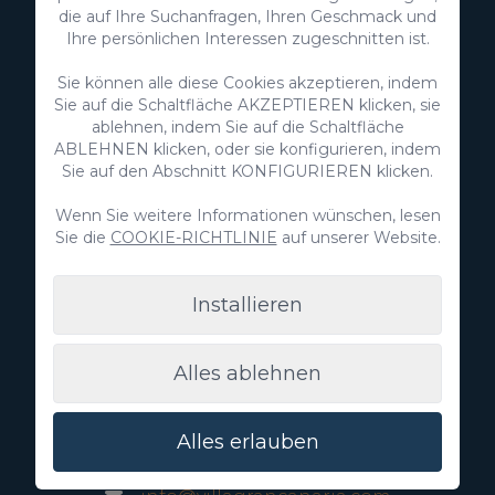
die auf Ihre Suchanfragen, Ihren Geschmack und
Ihre persönlichen Interessen zugeschnitten ist.
Sie können alle diese Cookies akzeptieren, indem
Sie auf die Schaltfläche AKZEPTIEREN klicken, sie
ablehnen, indem Sie auf die Schaltfläche
ABLEHNEN klicken, oder sie konfigurieren, indem
Sie auf den Abschnitt KONFIGURIEREN klicken.
Wenn Sie weitere Informationen wünschen, lesen
Sie die
COOKIE-RICHTLINIE
auf unserer Website.
Installieren
VillaGranCanaria Investments S.L.
C/ Swing Los Lagos, 9
Alles ablehnen
Salobre Golf Resort
35100 Maspalomas, Gran Canaria
Kanarische Inseln, Spanien
Alles erlauben
CIF:
B76226992