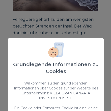
Veneguera gehört zu den am wenigsten
besuchten Stränden der Insel. Der Weg
dorthin führt über eine unbefestigte
Straße und macht den Strand gerade
deshalb zu einem besonderen Ziel für alle,
die Ruhe und Natur suchen.
Grundlegende Informationen zu
Die imposanten Klippen und die wilde
Cookies
Landschaft schaffen eine beeindruckende
Kulisse, die sich deutlich von den
Willkommen zu den grundlegenden
bekannten Urlaubsstränden im Süden
Informationen über Cookies auf der Website des
unterscheidet.
Unternehmens: VILLA GRAN CANARIA
INVESTMENTS, S.L.
Ein Cookie oder Computer-Cookie ist eine kleine