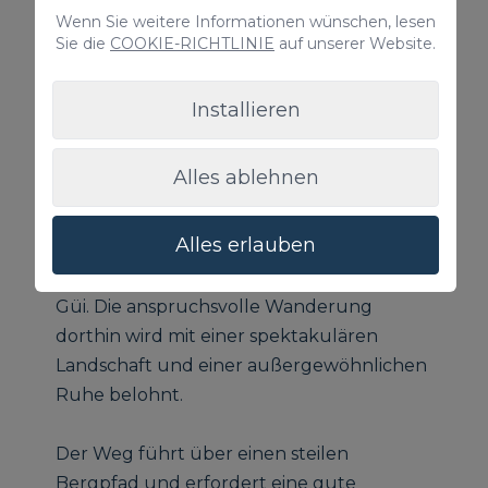
Wenn Sie weitere Informationen wünschen, lesen
Sie die
COOKIE-RICHTLINIE
auf unserer Website.
Installieren
Alles ablehnen
Alles erlauben
Kaum ein Strand auf Gran Canaria
vermittelt so viel Ursprünglichkeit wie Güi
Güi. Die anspruchsvolle Wanderung
dorthin wird mit einer spektakulären
Landschaft und einer außergewöhnlichen
Ruhe belohnt.
Der Weg führt über einen steilen
Bergpfad und erfordert eine gute