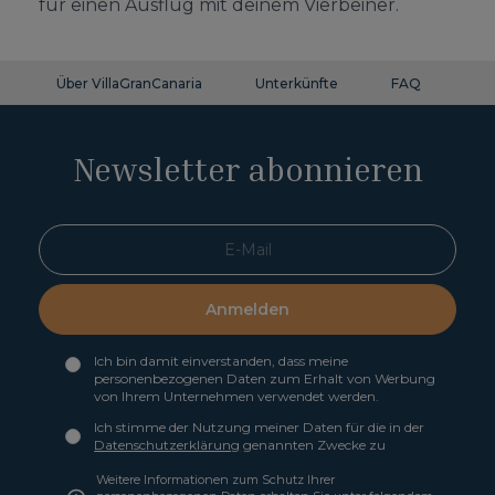
für einen Ausflug mit deinem Vierbeiner.
Über VillaGranCanaria
Unterkünfte
FAQ
Ko
Newsletter abonnieren
Anmelden
Ich bin damit einverstanden, dass meine
personenbezogenen Daten zum Erhalt von Werbung
von Ihrem Unternehmen verwendet werden.
Ich stimme der Nutzung meiner Daten für die in der
Datenschutzerklärung
genannten Zwecke zu
Weitere Informationen zum Schutz Ihrer