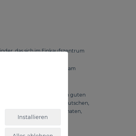
Kinder, das sich im Einkaufszentrum
et.
 von 12:00 bis 22:00 Uhr und am
hen Einrichtungen und einem guten
ällebad, Mini-Fußballplatz, Rutschen,
in Piratenschiff, Kinderautomaten,
Installieren
um Geburtstage zu feiern.