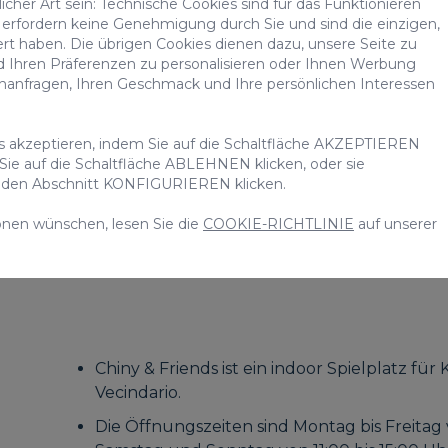
3. Chiny & Friends
cher Art sein: Technische Cookies sind für das Funktionieren
erfordern keine Genehmigung durch Sie und sind die einzigen,
ert haben. Die übrigen Cookies dienen dazu, unsere Seite zu
d Ihren Präferenzen zu personalisieren oder Ihnen Werbung
chanfragen, Ihren Geschmack und Ihre persönlichen Interessen
es akzeptieren, indem Sie auf die Schaltfläche AKZEPTIEREN
 Sie auf die Schaltfläche ABLEHNEN klicken, oder sie
uf den Abschnitt KONFIGURIEREN klicken.
onen wünschen, lesen Sie die
COOKIE-RICHTLINIE
auf unserer
Chiny & Friends ist ein indoor Spielplatz für
Vecindario.
Die Öffnungszeiten sind Montag bis Freitag 