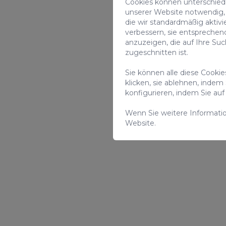
Cookies können unterschiedli
unserer Website notwendig, 
die wir standardmäßig aktivi
verbessern, sie entsprechen
anzuzeigen, die auf Ihre Su
zugeschnitten ist.
Sie können alle diese Cooki
klicken, sie ablehnen, indem
konfigurieren, indem Sie a
Wenn Sie weitere Informati
Website.