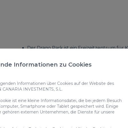
Der Drago Park ist ein Freizeitzentrum für 
Las Terrazas in Telde im ersten Stock befind
nde Informationen zu Cookies
Die Öffnungszeiten sind Montag bis Freitag
Wochenende von 16:00 bis 22:00 Uhr.
enden Informationen über Cookies auf der Website des
N CANARIA INVESTMENTS, S.L.
Es ist ein Zentrum mit sauberen und ordentlic
Preis-Leistungs-Verhältnis. Es gibt Trampoline, B
okie ist eine kleine Informationsdatei, die bei jedem Besuch
Matten, Bowling, ein Prinzessinnenschloss und e
omputer, Smartphone oder Tablet gespeichert wird. Einige
e gehören externen Unternehmen, die Dienste für unsere
eine Kiosk-Bar... Es ist auch ein sehr guter Ort, 