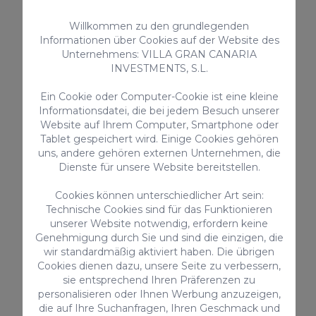
Dies ist ein halbstädtischer Strand, der 350
Willkommen zu den grundlegenden
Meter lang und 50 Meter breit ist. In der
Informationen über Cookies auf der Website des
Hochsaison ist er normalerweise sehr gut
Unternehmens: VILLA GRAN CANARIA
besucht. Er ist mit einer blauen Flagge
INVESTMENTS, S.L.
ausgezeichnet und verfügt über
Ein Cookie oder Computer-Cookie ist eine kleine
Restaurants und Bars. Außerdem gibt es
Informationsdatei, die bei jedem Besuch unserer
Website auf Ihrem Computer, Smartphone oder
hier wichtige Einrichtungen wie Toiletten,
Tablet gespeichert wird. Einige Cookies gehören
Duschen, Fußduschen usw. Er ist zwar
uns, andere gehören externen Unternehmen, die
einer der
windigsten Strände
, aber er ist
Dienste für unsere Website bereitstellen.
sehr
ruhig
und
familiär
. Sein Sand ist
Cookies können unterschiedlicher Art sein:
etwas heller als der der anderen Strände.
Technische Cookies sind für das Funktionieren
unserer Website notwendig, erfordern keine
Genehmigung durch Sie und sind die einzigen, die
wir standardmäßig aktiviert haben. Die übrigen
Cookies dienen dazu, unsere Seite zu verbessern,
sie entsprechend Ihren Präferenzen zu
personalisieren oder Ihnen Werbung anzuzeigen,
die auf Ihre Suchanfragen, Ihren Geschmack und