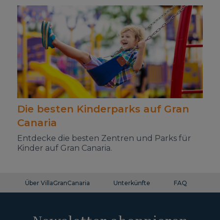
Die besten Kinderparks auf Gran
Canaria
Entdecke die besten Zentren und Parks für
Kinder auf Gran Canaria.
Über VillaGranCanaria
Unterkünfte
FAQ
Ko