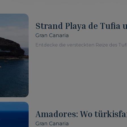
Strand Playa de Tufia 
Gran Canaria
Entdecke die versteckten Reize des Tuf
Amadores: Wo türkisfa
goldenen Sand trifft
Gran Canaria