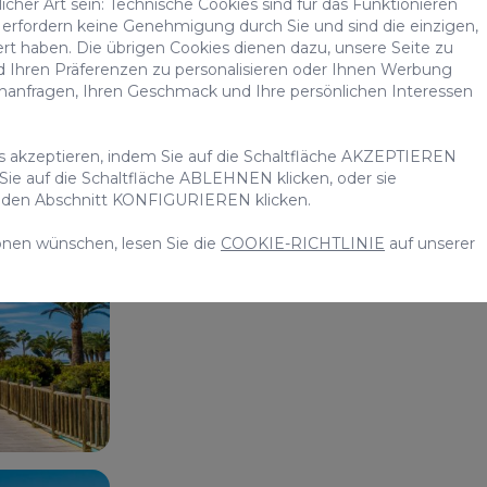
cher Art sein: Technische Cookies sind für das Funktionieren
erfordern keine Genehmigung durch Sie und sind die einzigen,
ert haben. Die übrigen Cookies dienen dazu, unsere Seite zu
d Ihren Präferenzen zu personalisieren oder Ihnen Werbung
chanfragen, Ihren Geschmack und Ihre persönlichen Interessen
es akzeptieren, indem Sie auf die Schaltfläche AKZEPTIEREN
Der Strand von Melone
 Sie auf die Schaltfläche ABLEHNEN klicken, oder sie
uf den Abschnitt KONFIGURIEREN klicken.
Südens
Gran Canaria
onen wünschen, lesen Sie die
COOKIE-RICHTLINIE
auf unserer
Luxus und Entspannung pur im Süden G