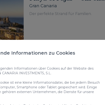
Gran Canaria
Der perfekte Strand für Familien.
nde Informationen zu Cookies
enden Informationen über Cookies auf der Website des
Strand Playa Arinaga 
N CANARIA INVESTMENTS, S.L.
Gran Canaria
okie ist eine kleine Informationsdatei, die bei jedem Besuch
Erkunde das Fischerdorf Arinaga und se
omputer, Smartphone oder Tablet gespeichert wird. Einige
e gehören externen Unternehmen, die Dienste für unsere