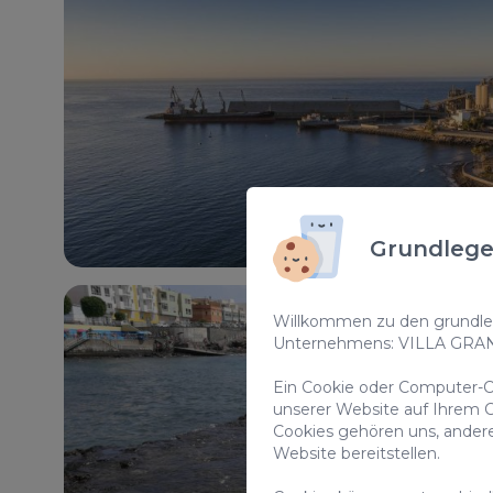
Grundlege
Willkommen zu den grundleg
Unternehmens: VILLA GRA
Ein Cookie oder Computer-Co
unserer Website auf Ihrem C
Cookies gehören uns, ander
Website bereitstellen.