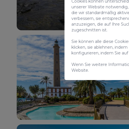
Cookies können unterschiedli
unserer Website notwendig, 
die wir standardmäßig aktivi
verbessern, sie entsprechen
anzuzeigen, die auf Ihre Su
zugeschnitten ist.
Sie können alle diese Cooki
klicken, sie ablehnen, indem
konfigurieren, indem Sie a
Wenn Sie weitere Informati
Website.