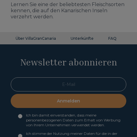
Lernen Sie eine der beliebtesten Fleischsorten
kennen, die auf den Kanarischen Inseln
verzehrt werden.
Über VillaGranCanaria
Unterkünfte
FAQ
Ko
Newsletter abonnieren
Anmelden
Ich bin damit einverstanden, dass meine
personenbezogenen Daten zum Erhalt von Werbung
von Ihrem Unternehmen verwendet werden.
Ich stimme der Nutzung meiner Daten für die in der