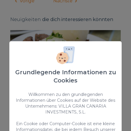
Vorige
Nächste
Neuigkeiten
die dich interessieren könnten
Grundlegende Informationen zu
Cookies
Traditionelle kanarische Küche:
Willkommen zu den grundlegenden
Carajacas
Informationen über Cookies auf der Website des
Unternehmens: VILLA GRAN CANARIA
Lerne diese beliebte Vorspeise der Kanaren
INVESTMENTS, S.L.
kennen.
Ein Cookie oder Computer-Cookie ist eine kleine
Informationsdatei, die bei jedem Besuch unserer