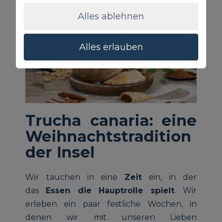
Alles ablehnen
Alles erlauben
Trucha canaria: eine
Weihnachtstradition
der Insel
Wir tauchen in eine
Zeit
ein, in der
das
Essen die Hauptrolle spielt
. Wir
erleben ein paar festliche Wochen, in
denen wir mit unseren Lieben