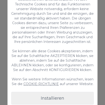
du
vorsichtig
und
behutsam
vorgehen,
Technische Cookies sind für das Funktionieren
sonst kann der Teig beim Braten in der
unserer Website notwendig, erfordern keine
Pfanne
zerbrechen
.
Genehmigung durch Sie und sind die einzigen, die
wir standardmäßig aktiviert haben. Die übrigen
Braten und Servieren
Cookies dienen dazu, unsere Seite zu verbessern,
sie entsprechend Ihren Präferenzen zu
Wenn alle truchas fertig und schön gegart
personalisieren oder Ihnen Werbung anzuzeigen,
sind, ist es an der Zeit, eine
Pfanne mit
die auf Ihre Suchanfragen, Ihren Geschmack und
Ihre persönlichen Interessen zugeschnitten ist.
reichlich Öl vorzubereiten
. Lasse das Öl
sehr heiß werden und gebe sie hinein.
Sie können alle diese Cookies akzeptieren, indem
Sie auf die Schaltfläche AKZEPTIEREN klicken, sie
ablehnen, indem Sie auf die Schaltfläche
Beim Braten
Puderzucker über die
ABLEHNEN klicken, oder sie konfigurieren, indem
truchas streuen
, um ihnen den letzten
Sie auf den Abschnitt KONFIGURIEREN klicken.
süßen Schliff zu geben.
Wenn Sie weitere Informationen wünschen, lesen
Sie die
COOKIE-RICHTLINIE
auf unserer Website.
Man muss sie nur noch abkühlen lassen
und diese für die Kanarischen Inseln so
Installieren
typische Weihnachtsdelikatesse genießen.