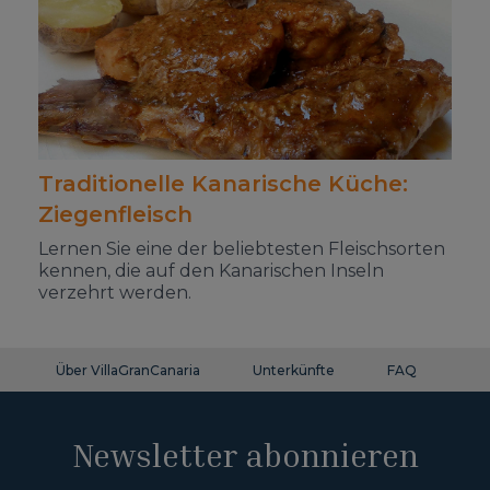
Traditionelle Kanarische Küche:
Ziegenfleisch
Lernen Sie eine der beliebtesten Fleischsorten
kennen, die auf den Kanarischen Inseln
verzehrt werden.
Über VillaGranCanaria
Unterkünfte
FAQ
Ko
Newsletter abonnieren