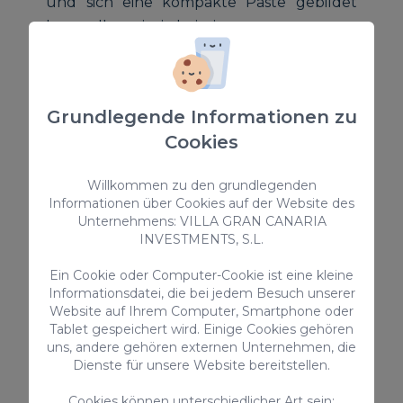
und sich eine kompakte Paste gebildet
hat, stellen wir sie beiseite.
Die Füllung hinzugeben
Jetzt ist es an der Zeit, etwas Mehl auf den
Tisch zu streuen. Wir
rollen den Teig
für
Grundlegende Informationen zu
die
trucha canaria
mit einem
Nudelholz
Cookies
aus
und formen Kreise von etwa
10
Willkommen zu den grundlegenden
Zentimetern
.
Informationen über Cookies auf der Website des
Unternehmens: VILLA GRAN CANARIA
Wenn du den Teig für die
truchas
fertig
INVESTMENTS, S.L.
geformt hast, lege
die Füllung auf den
Ein Cookie oder Computer-Cookie ist eine kleine
Teig
, falte ihn vorsichtig zusammen und
Informationsdatei, die bei jedem Besuch unserer
drücke ihn mit einer Gabel, die du zur
Website auf Ihrem Computer, Smartphone oder
Tablet gespeichert wird. Einige Cookies gehören
Hand hast, flach.
uns, andere gehören externen Unternehmen, die
Dienste für unsere Website bereitstellen.
In diesem Moment musst
Cookies können unterschiedlicher Art sein: