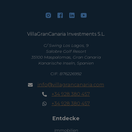
VillaGranCanaria Investments S.L.
C/ Swing Los Lagos, 9
Salobre Golf Resort
35100 Maspalomas, Gran Canaria
Kanarische Inseln, Spanien
CIF:
B76226992
info@villagrancanaria.com
+34 928 380 457
+34 928 380 457
Entdecke
Immobilien