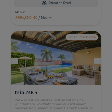
Privater Pool
Ab nur
395,00 €
/ Nacht
Ferienunterkünfte
18 in PAR 4
Par 4 Villa 18 im Salobre Golf Resort ist eine
wunderbare 3-Schlafzimmer-Villa mit einem
privaten Pool, einem schönen Gartenbereich und
einem eingebauten Barbecue, wo Sie im Freien