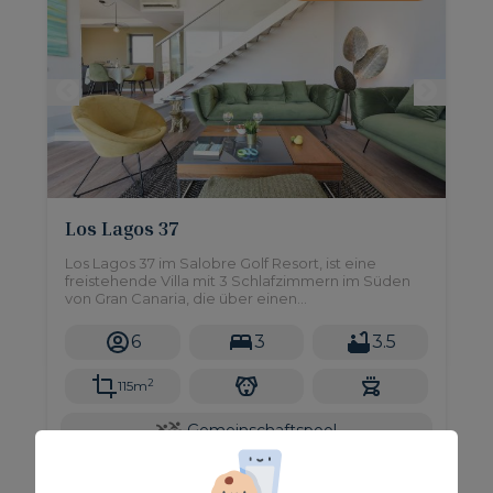
Los Lagos 37
Los Lagos 37 im Salobre Golf Resort, ist eine
freistehende Villa mit 3 Schlafzimmern im Süden
von Gran Canaria, die über einen
Gemeinschaftspool und einer Sonnenterrasse
verfügt und mit allen Annehmlichkeiten
6
3
3.5
ausgestattet ist, die Ihren Aufenthalt zu einem
perfekten Urlaub machen.
2
115m
Gemeinschaftspool
Ab nur