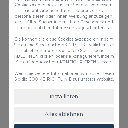
Cookies dienen dazu, unsere Seite zu verbessern,
Gemeinschaftspool
sie entsprechend Ihren Präferenzen zu
personalisieren oder Ihnen Werbung anzuzeigen,
Ab nur
die auf Ihre Suchanfragen, Ihren Geschmack und
140,00 €
/ Nacht
Ihre persönlichen Interessen zugeschnitten ist.
Sie können alle diese Cookies akzeptieren, indem
Sie auf die Schaltfläche AKZEPTIEREN klicken, sie
Villa
ablehnen, indem Sie auf die Schaltfläche
ABLEHNEN klicken, oder sie konfigurieren, indem
Sie auf den Abschnitt KONFIGURIEREN klicken.
Wenn Sie weitere Informationen wünschen, lesen
Sie die
COOKIE-RICHTLINIE
auf unserer Website.
Installieren
Villa Piedra Amarilla
Alles ablehnen
Villa Piedra Amarilla ist eine wunderschöne Villa mit
einem privaten 4-Schlafzimmer-Pool für bis zu 8