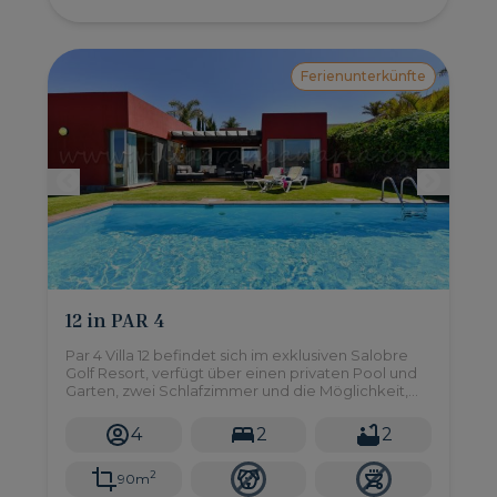
Ferienunterkünfte
12 in PAR 4
Par 4 Villa 12 befindet sich im exklusiven Salobre
Golf Resort, verfügt über einen privaten Pool und
Garten, zwei Schlafzimmer und die Möglichkeit,
sich in einer ruhigen Umgebung zu entspannen.
4
2
2
2
90m