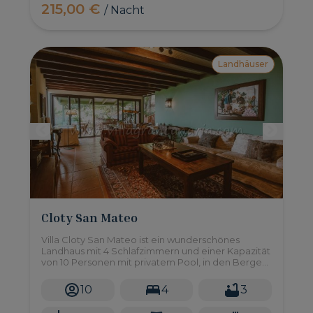
215,00 €
/ Nacht
Landhäuser
Cloty San Mateo
Villa Cloty San Mateo ist ein wunderschönes
Landhaus mit 4 Schlafzimmern und einer Kapazität
von 10 Personen mit privatem Pool, in den Bergen
von Gran Canaria.
10
4
3