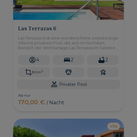
Las Terrazas 6
Las Terrazas 6 ist eine wunderschöne zweistöckige
Villa mit privatem Pool, die sich im höchsten
Bereich der Wohnanlage Las Terrazas im Salobre
Golf Resort befindet. Hier können Sie die
spektakuläre Aussicht auf die Berge und den
4
2
2
Golfplatz in einer Atmosphäre der Intimität und
Stille genießen.
2
80m
Privater Pool
Ab nur
170,00 €
/ Nacht
Villa