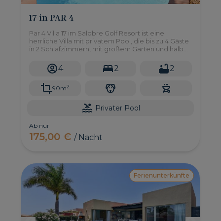
17 in PAR 4
Par 4 Villa 17 im Salobre Golf Resort ist eine
herrliche Villa mit privatem Pool, die bis zu 4 Gäste
in 2 Schlafzimmern, mit großem Garten und halb
überdachter Terrasse beherbergen kann.
4
2
2
2
90m
Privater Pool
Ab nur
175,00 €
/ Nacht
Ferienunterkünfte