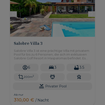
Salobre Villa 3
Salobre Villa 3 ist eine prächtige Villa mit privatem
Pool für bis zu 6 Personen, die sich im exklusiven
Salobre Golf Resort in Maspalomas befindet. Es
verfügt über drei Doppelzimmer, Garten, BBQ
und alles, was Sie für ein unschlagbares
6
3
3.5
Urlaubserlebnis brauchen.
2
200m
Privater Pool
Ab nur
310,00 €
/ Nacht