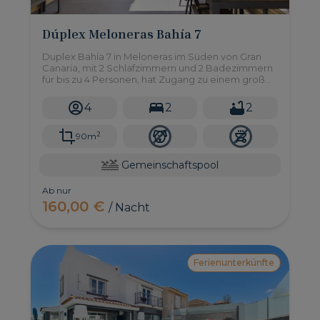
Dúplex Meloneras Bahía 7
Duplex Bahía 7 in Meloneras im Süden von Gran
Canaria, mit 2 Schlafzimmern und 2 Badezimmern
für bis zu 4 Personen, hat Zugang zu einem großen
Gemeinschaftspool.
4
2
2
2
90m
Gemeinschaftspool
Ab nur
160,00 €
/ Nacht
Ferienunterkünfte