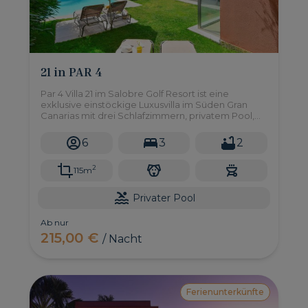
21 in PAR 4
Par 4 Villa 21 im Salobre Golf Resort ist eine
exklusive einstöckige Luxusvilla im Süden Gran
Canarias mit drei Schlafzimmern, privatem Pool,
großem Garten und allen notwendigen
Annehmlichkeiten, um einen erholsamen Urlaub
6
3
2
zu genießen.
2
115m
Privater Pool
Ab nur
215,00 €
/ Nacht
Ferienunterkünfte