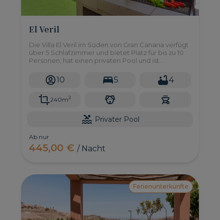
El Veril
Die Villa El Veril im Süden von Gran Canaria verfügt
über 5 Schlafzimmer und bietet Platz für bis zu 10
Personen, hat einen privaten Pool und ist
wunderschön am Strand gelegen.
10
5
4
2
240m
Privater Pool
Ab nur
445,00 €
/ Nacht
Ferienunterkünfte