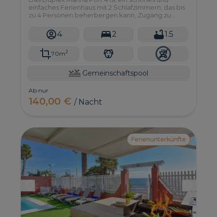
einfaches Ferienhaus mit 2 Schlafzimmern, das bis
zu 4 Personen beherbergen kann, Zugang zu
einem Gemeinschaftspool hat und Teil des
exklusiven und privaten Resorts Pasito Blanco im
4
2
1.5
Süden von Gran Canaria ist.
2
70m
Gemeinschaftspool
Ab nur
140,00 €
/ Nacht
Ferienunterkünfte