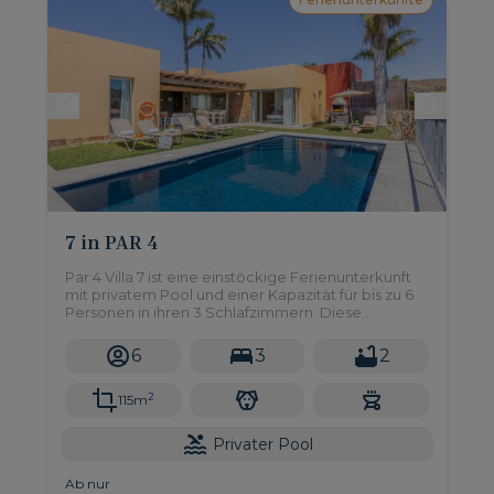
7 in PAR 4
Par 4 Villa 7 ist eine einstöckige Ferienunterkunft
mit privatem Pool und einer Kapazität für bis zu 6
Personen in ihren 3 Schlafzimmern. Diese
exklusive Villa befindet sich im Par 4-Komplex im
Salobre Golf Resort, einer privaten Wohngegend
6
3
2
im Süden von Gran Canaria.
2
115m
Privater Pool
Ab nur