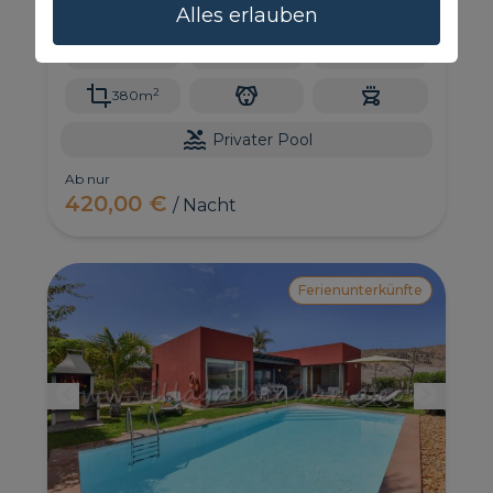
Personen. Es ist eines der luxuriösesten Anwesen
Alles erlauben
in Salobre Golf.
10
5
5.5
2
380m
Privater Pool
Ab nur
420,00 €
/ Nacht
Ferienunterkünfte