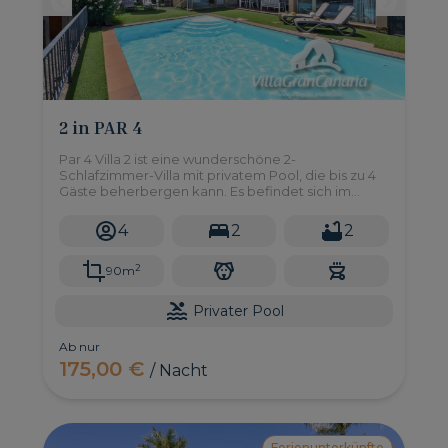
2 in PAR 4
Par 4 Villa 2 ist eine wunderschöne 2-
Schlafzimmer-Villa mit privatem Pool, die bis zu 4
Gäste beherbergen kann. Es befindet sich im
Naturgebiet des Salobre Golf Resort im Süden von
Gran Canaria.
4
2
2
2
90m
Privater Pool
Ab nur
175,00 €
/ Nacht
Ferienunterkünfte