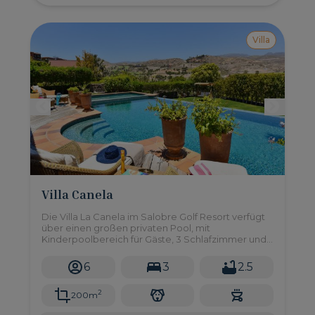
Villa
Villa Canela
Die Villa La Canela im Salobre Golf Resort verfügt
über einen großen privaten Pool, mit
Kinderpoolbereich für Gäste, 3 Schlafzimmer und
einen großen Garten. Liegt im Süden von Gran
Canaria, nur 10 Autominuten von den Stränden von
6
3
2.5
Maspalomas entfernt.
2
200m