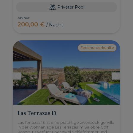
Privater Pool
Ab nur
200,00 €
/ Nacht
Ferienunterkünfte
Las Terrazas 13
Las Terrazas 13 ist eine prächtige zweistöckige Villa
in der Wohnanlage Las Terrazas im Salobre Golf
Resort. Es verfügt über zwei Schlafzimmer und