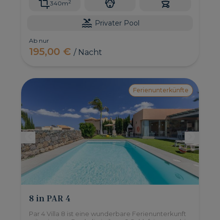
2
340m
Privater Pool
Ab nur
195,00 €
/ Nacht
Ferienunterkünfte
8 in PAR 4
Par 4 Villa 8 ist eine wunderbare Ferienunterkunft