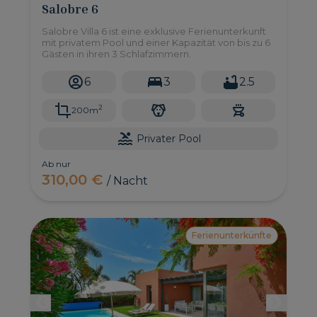
Salobre 6
Salobre Villa 6 ist eine exklusive Ferienunterkunft
mit privatem Pool und einer Kapazität von bis zu 6
Gästen in ihren 3 Schlafzimmern.
6
3
2.5
2
200m
Privater Pool
Ab nur
310,00 €
/ Nacht
Ferienunterkünfte