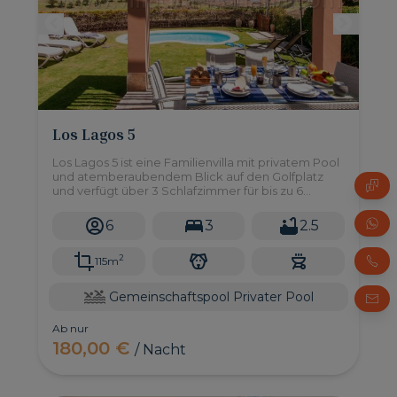
Los Lagos 5
Los Lagos 5 ist eine Familienvilla mit privatem Pool
und atemberaubendem Blick auf den Golfplatz
und verfügt über 3 Schlafzimmer für bis zu 6
Personen - perfekt für einen Familienurlaub!
6
3
2.5
2
115m
Gemeinschaftspool
Privater Pool
Ab nur
180,00 €
/ Nacht