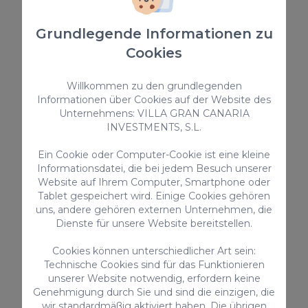
255,00 €
/ Nacht
Grundlegende Informationen zu
Cookies
Ferienunterkünfte
Willkommen zu den grundlegenden
Informationen über Cookies auf der Website des
Unternehmens: VILLA GRAN CANARIA
INVESTMENTS, S.L.
Ein Cookie oder Computer-Cookie ist eine kleine
Informationsdatei, die bei jedem Besuch unserer
Website auf Ihrem Computer, Smartphone oder
Tablet gespeichert wird. Einige Cookies gehören
Los Lagos 40
uns, andere gehören externen Unternehmen, die
Dienste für unsere Website bereitstellen.
Die Villa Los Lagos 40 befindet sich im Salobre
Golf Resort im Süden von Gran Canaria. Es verfügt
über 3 Schlafzimmer, 3 Badezimmer mit Dusche,
Cookies können unterschiedlicher Art sein:
private Terrasse und Zugang zu einem
Technische Cookies sind für das Funktionieren
gemeinsamen Pool.
6
3
3.5
unserer Website notwendig, erfordern keine
Genehmigung durch Sie und sind die einzigen, die
2
115m
wir standardmäßig aktiviert haben. Die übrigen