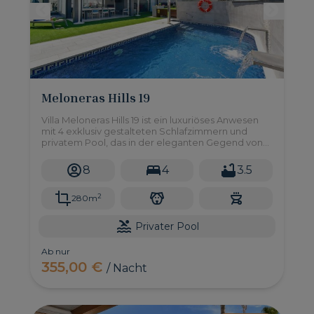
Meloneras Hills 19
Villa Meloneras Hills 19 ist ein luxuriöses Anwesen
mit 4 exklusiv gestalteten Schlafzimmern und
privatem Pool, das in der eleganten Gegend von
Meloneras im Süden Gran Canarias liegt.
8
4
3.5
2
280m
Privater Pool
Ab nur
355,00 €
/ Nacht