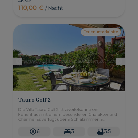
Ab nur
110,00 €
/ Nacht
Ferienunterkünfte
Tauro Golf 2
Die Villa Tauro Golf 2 ist zweifelsohne ein
Ferienhaus mit einem besonderen Charakter und
Charme. Es verfügt über 3 Schlafzimmer, 3
Badezimmer und einen privaten Pool.
6
3
3.5