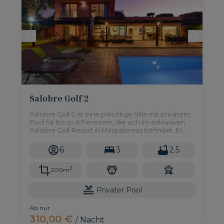
Salobre Golf 2
Salobre Golf 2 ist eine prächtige Villa mit privatem
Pool für bis zu 6 Personen, die sich im exklusiven
Salobre Golf Resort in Maspalomas befindet. Es
verfügt über drei Doppelzimmer, Garten, BBQ
und alles, was Sie für ein unschlagbares
6
3
2.5
Urlaubserlebnis brauchen.
2
200m
Privater Pool
Ab nur
310,00 €
/ Nacht