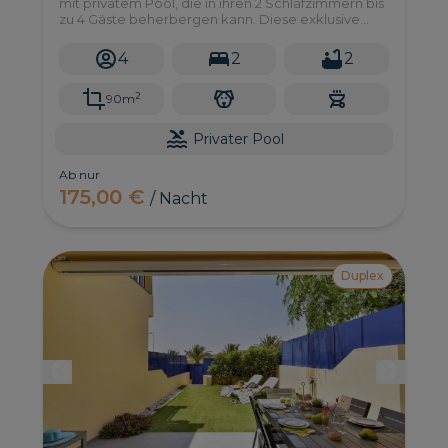
mit privatem Pool, die in ihren 2 Schlafzimmern bis
zu 4 Gäste beherbergen kann. Diese exklusive
Villa befindet sich in der Anlage "PAR4" im Salobre
Golf Resort, einer einzigartigen und privaten Lage
4
2
2
inmitten der Natur im Süden von Gran Canaria.
2
90m
Privater Pool
Ab nur
175,00 €
/ Nacht
Duplex