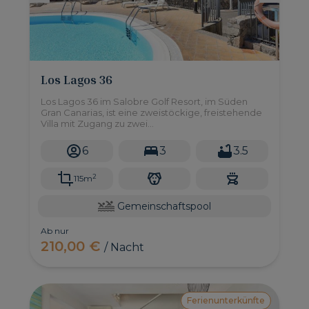
Los Lagos 36
Los Lagos 36 im Salobre Golf Resort, im Süden
Gran Canarias, ist eine zweistöckige, freistehende
Villa mit Zugang zu zwei
Gemeinschaftsschwimmbädern und Platz für bis zu
6 Personen.
6
3
3.5
2
115m
Gemeinschaftspool
Ab nur
210,00 €
/ Nacht
Ferienunterkünfte