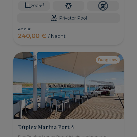
2
200m
Privater Pool
Ab nur
240,00 €
/ Nacht
Bungalow
Dúplex Marina Port 4
Das Duplex Marina Port 4 ist ein schönes und