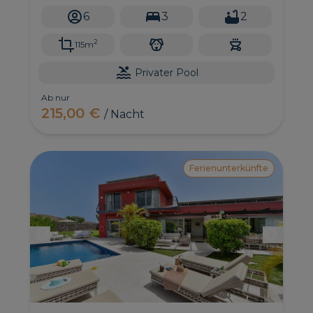
speisen und den Blick auf den Golfplatz genießen
6
3
2
können.
2
115m
Privater Pool
Ab nur
215,00 €
/ Nacht
Ferienunterkünfte