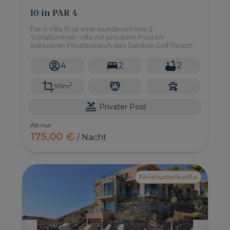
10 in PAR 4
Par 4 Villa 10 ist eine wunderschöne 2-
Schlafzimmer-Villa mit privatem Pool im
exklusiven Privatbereich des Salobre Golf Resort
im Süden von Gran Canaria.
4
2
2
2
90m
Privater Pool
Ab nur
175,00 €
/ Nacht
Ferienunterkünfte