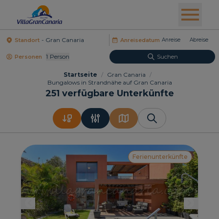
Standort
Anreisedatum
1
Person
Suchen
Personen
Startseite
/
Gran Canaria
/
Bungalows in Strandnähe auf Gran Canaria
251
verfügbare Unterkünfte
Ferienunterkünfte