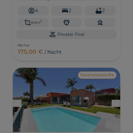
einen privaten Pool.
4
2
2
2
80m
Privater Pool
Ab nur
175,00 €
/ Nacht
Ferienunterkünfte