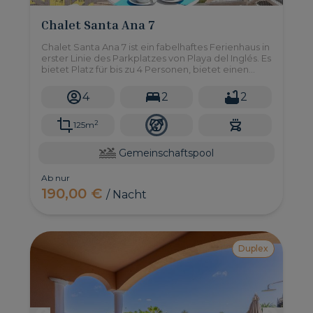
Chalet Santa Ana 7
Chalet Santa Ana 7 ist ein fabelhaftes Ferienhaus in
erster Linie des Parkplatzes von Playa del Inglés. Es
bietet Platz für bis zu 4 Personen, bietet einen
privilegierten Blick auf den Strand und das Meer
und ist mit einem privaten Whirlpool sowie einem
4
2
2
großen Gemeinschaftspool ausgestattet.
2
125m
Gemeinschaftspool
Ab nur
190,00 €
/ Nacht
Duplex