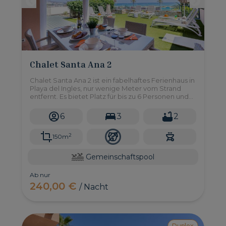
Chalet Santa Ana 2
Chalet Santa Ana 2 ist ein fabelhaftes Ferienhaus in
Playa del Ingles, nur wenige Meter vom Strand
entfernt. Es bietet Platz für bis zu 6 Personen und
gehört zu einem gepflegten Duplex-Komplex, der
Zugang zu einem Gemeinschaftspool gewährt.
6
3
2
2
150m
Gemeinschaftspool
Ab nur
240,00 €
/ Nacht
Duplex