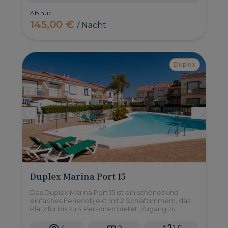
Ab nur
145,00 €
/ Nacht
Duplex
Duplex Marina Port 15
Das Duplex Marina Port 15 ist ein schönes und
einfaches Ferienobjekt mit 2 Schlafzimmern, das
Platz für bis zu 4 Personen bietet, Zugang zu
einem Gemeinschaftspool hat und Teil des
exklusiven und privaten Resorts Pasito Blanco im