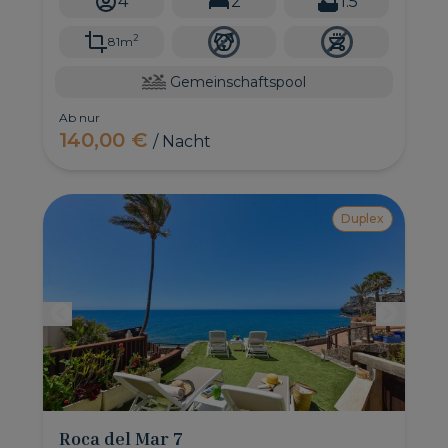
4
2
1.5
Süden von Gran Canaria ist.
2
81m
Gemeinschaftspool
Ab nur
140,00 €
/ Nacht
Duplex
Roca del Mar 7