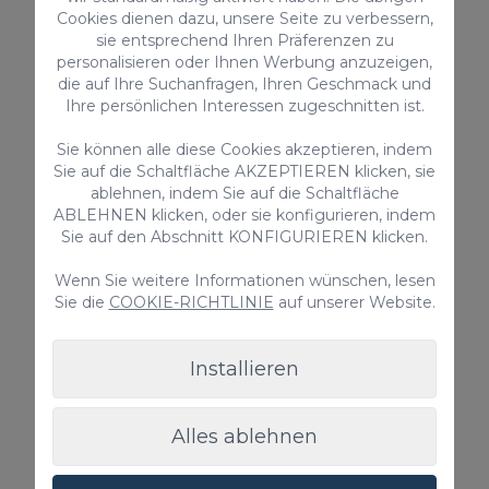
Cookies dienen dazu, unsere Seite zu verbessern,
Gemeinschaftspool
sie entsprechend Ihren Präferenzen zu
personalisieren oder Ihnen Werbung anzuzeigen,
Ab nur
die auf Ihre Suchanfragen, Ihren Geschmack und
190,00 €
/ Nacht
Ihre persönlichen Interessen zugeschnitten ist.
Sie können alle diese Cookies akzeptieren, indem
Sie auf die Schaltfläche AKZEPTIEREN klicken, sie
Duplex
ablehnen, indem Sie auf die Schaltfläche
ABLEHNEN klicken, oder sie konfigurieren, indem
Sie auf den Abschnitt KONFIGURIEREN klicken.
Wenn Sie weitere Informationen wünschen, lesen
Sie die
COOKIE-RICHTLINIE
auf unserer Website.
Installieren
Chalet Santa Ana 19
Alles ablehnen
Chalet Santa Ana 19 ist ein fabelhaftes Ferienhaus
in erster Linie des Parkplatzes von Playa del Inglés.