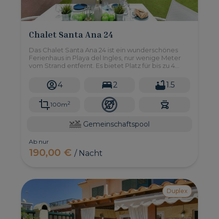
Chalet Santa Ana 24
Das Chalet Santa Ana 24 ist ein wunderschönes
Ferienhaus in Playa del Ingles, nur wenige Meter
vom Strand entfernt. Es bietet Platz für bis zu 4
Personen und ist Teil eines sehr gepflegten
Komplexes von Maisonetten, der Zugang zu
4
2
1.5
einem großen Gemeinschaftspool gewährt.
2
100m
Gemeinschaftspool
Ab nur
190,00 €
/ Nacht
Duplex