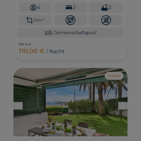
Gran Canaria.
4
2
2
2
90m
Gemeinschaftspool
Ab nur
110,00 €
/ Nacht
Duplex