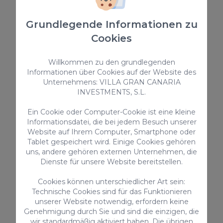
155,00 €
/ Nacht
Grundlegende Informationen zu
Cookies
Duplex
Willkommen zu den grundlegenden
Informationen über Cookies auf der Website des
Unternehmens: VILLA GRAN CANARIA
INVESTMENTS, S.L.
Ein Cookie oder Computer-Cookie ist eine kleine
Informationsdatei, die bei jedem Besuch unserer
Website auf Ihrem Computer, Smartphone oder
Tablet gespeichert wird. Einige Cookies gehören
Chalet Santa Ana 15
uns, andere gehören externen Unternehmen, die
Dienste für unsere Website bereitstellen.
Chalet Santa Ana ist ein fabelhaftes Ferienhaus in
Playa del Ingles, nur wenige Meter vom Strand
entfernt. Es bietet Platz für bis zu 4 Personen und
Cookies können unterschiedlicher Art sein:
gehört zu einem gepflegten Komplex von
Technische Cookies sind für das Funktionieren
Maisonetten, der Zugang zu einem gemeinsamen
4
2
1.5
unserer Website notwendig, erfordern keine
Pool bietet.
Genehmigung durch Sie und sind die einzigen, die
2
115m
wir standardmäßig aktiviert haben. Die übrigen