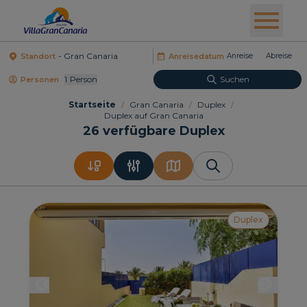
Standort
Anreisedatum
1
Person
Suchen
Personen
Startseite
/
Gran Canaria
/
Duplex
/
Duplex auf Gran Canaria
26
verfügbare Duplex
Duplex