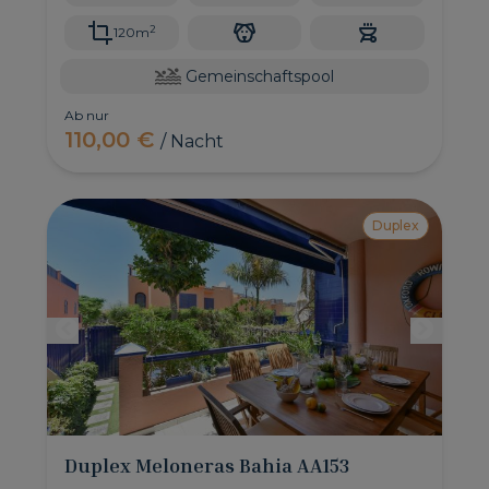
2
120m
Gemeinschaftspool
Ab nur
110,00 €
/ Nacht
Duplex
Duplex Meloneras Bahia AA153