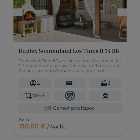
Duplex Sonnenland Los Tinos II 34 RB
Duplex Los Tinos II 34 ist eine schöne Unterkunft für
2 Personen mit einer großen privaten Terrasse und
Zugang zu einem Gemeinschaftspool in der
ruhigen Wohnanlage Sonnenland im Süden von
Gran Canaria.
2
1
2
2
120m
Gemeinschaftspool
Ab nur
130,00 €
/ Nacht