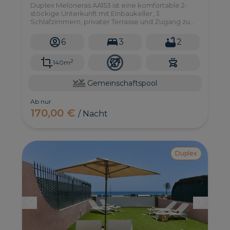
Duplex Meloneras AA153 ist eine komfortable 2-
stöckige Unterkunft mit Einbaukeller, 3
Schlafzimmern, privater Terrasse und Zugang zu
einem sehr großen Gemeinschaftspool in
Meloneras, südlich von Gran Canaria.
6
3
2
2
140m
Gemeinschaftspool
Ab nur
170,00 €
/ Nacht
Duplex