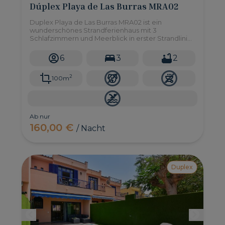
Dúplex Playa de Las Burras MRA02
Duplex Playa de Las Burras MRA02 ist ein
wunderschönes Strandferienhaus mit 3
Schlafzimmern und Meerblick in erster Strandlinie
in Las Burras, südlich von Gran Canaria.
6
3
2
2
100m
Ab nur
160,00 €
/ Nacht
Duplex