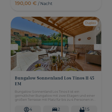
190,00 €
/ Nacht
Duplex
Bungalow Sonnenland Los Tinos II 45
EM
Bungalow Sonnenland Los Tinos II ist ein
gemütlicher Bungalow mit zwei Etagen und einer
großen Terrasse mit Platz für bis zu 4 Personen in
der ruhigen Wohnanlage Sonnenland im Süden
der Insel.
4
2
1.5