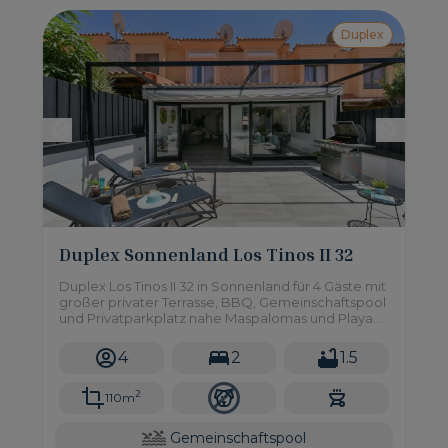
Duplex
Duplex Sonnenland Los Tinos II 32
Duplex Los Tinos II 32 in Sonnenland für 4 Gäste mit
großer privater Terrasse, BBQ, Gemeinschaftspool
und Privatparkplatz nahe Maspalomas und Playa
del Inglés.
4
2
1.5
2
110m
Gemeinschaftspool