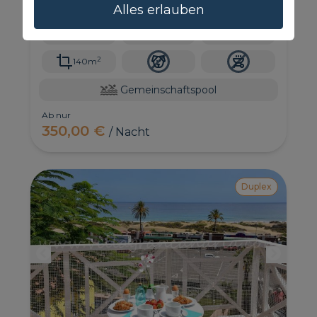
Es bietet Platz für bis zu 6 Personen, hat einen
Alles erlauben
privilegierten Blick auf den Strand und das Meer
und ist eine einstöckige Villa.
6
3
2
2
140m
Gemeinschaftspool
Ab nur
350,00 €
/ Nacht
Duplex