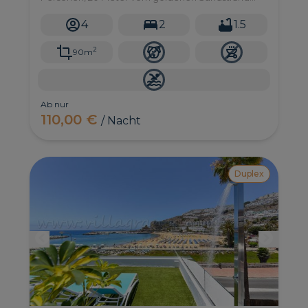
von Puerto Rico im Süden von Gran Canaria
entfernt.
4
2
1.5
2
90m
Ab nur
110,00 €
/ Nacht
Duplex