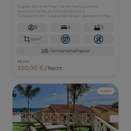
Duplex Roca del Mar 7 ist ein fantastisches
Anwesen für bis zu 8 Personen mit 4
Schlafzimmern, 2 auf jeder Etage, gelegen in Playa
del Aguila im Süden von Gran Canaria. Es gibt auch
einen Gemeinschaftspool in einer Anlage mit viel
8
4
3
Sonne und sehr ruhiger Lage.
2
120m
Gemeinschaftspool
Ab nur
220,00 €
/ Nacht
Duplex