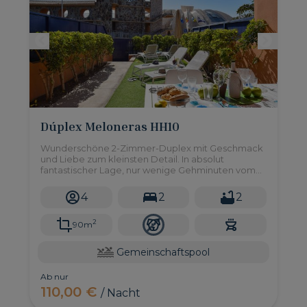
Dúplex Meloneras HH10
Wunderschöne 2-Zimmer-Duplex mit Geschmack
und Liebe zum kleinsten Detail. In absolut
fantastischer Lage, nur wenige Gehminuten vom
Meloneras Strand und Strandpromenade.
4
2
2
2
90m
Gemeinschaftspool
Ab nur
110,00 €
/ Nacht