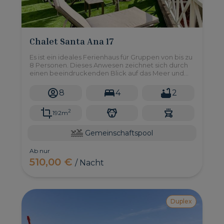
Chalet Santa Ana 17
Es ist ein ideales Ferienhaus für Gruppen von bis zu
8 Personen. Dieses Anwesen zeichnet sich durch
einen beeindruckenden Blick auf das Meer und
den Strand, ein großes privates Solarium und
Zugang zu einem Gemeinschaftspool aus.
8
4
2
2
192m
Gemeinschaftspool
Ab nur
510,00 €
/ Nacht
Duplex