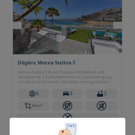
Dúplex Morea Suites 5
Morea Suites 5 ist ein Duplex mit Balkon und
Terrasse mit 3 Schlafzimmern zur Unterbringung
von bis zu 6 Personen, 20 Meter vom goldenen
Sandstrand von Puerto Rico im Süden von Gran
Canaria entfernt.
6
3
3
2
110m
Ab nur