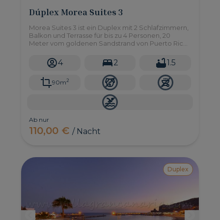
Dúplex Morea Suites 3
Morea Suites 3 ist ein Duplex mit 2 Schlafzimmern,
Balkon und Terrasse für bis zu 4 Personen, 20
Meter vom goldenen Sandstrand von Puerto Rico
im Süden von Gran Canaria entfernt.
4
2
1.5
2
90m
Ab nur
110,00 €
/ Nacht
Duplex