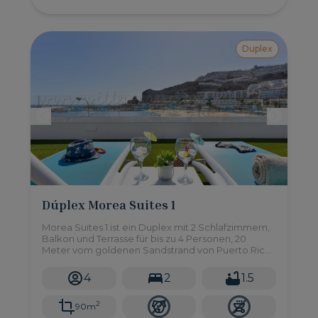
Duplex
Dúplex Morea Suites 1
Morea Suites 1 ist ein Duplex mit 2 Schlafzimmern,
Balkon und Terrasse für bis zu 4 Personen, 20
Meter vom goldenen Sandstrand von Puerto Rico
im Süden von Gran Canaria entfernt.
4
2
1.5
2
90m