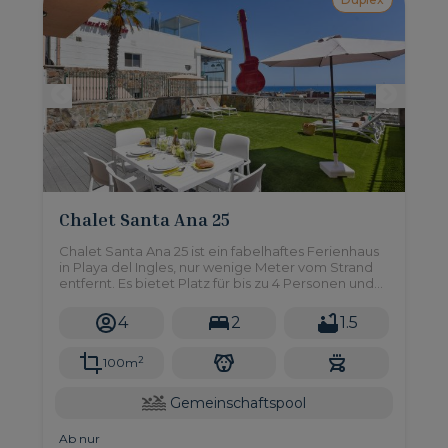
Chalet Santa Ana 25
Chalet Santa Ana 25 ist ein fabelhaftes Ferienhaus
in Playa del Ingles, nur wenige Meter vom Strand
entfernt. Es bietet Platz für bis zu 4 Personen und
gehört zu einem gepflegten Duplex-Komplex, der
Zugang zu einem Gemeinschaftspool gewährt.
4
2
1.5
2
100m
Gemeinschaftspool
Ab nur