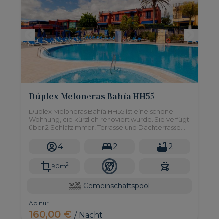
Dúplex Meloneras Bahía HH55
Duplex Meloneras Bahía HH55 ist eine schöne
Wohnung, die kürzlich renoviert wurde. Sie verfügt
über 2 Schlafzimmer, Terrasse und Dachterrasse
sowie Zugang zu einem großen
Gemeinschaftspool.
4
2
2
2
90m
Gemeinschaftspool
Ab nur
160,00 €
/ Nacht