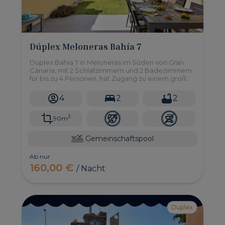
Dúplex Meloneras Bahía 7
Duplex Bahía 7 in Meloneras im Süden von Gran
Canaria, mit 2 Schlafzimmern und 2 Badezimmern
für bis zu 4 Personen, hat Zugang zu einem großen
Gemeinschaftspool.
4
2
2
2
90m
Gemeinschaftspool
Ab nur
160,00 €
/ Nacht
Duplex