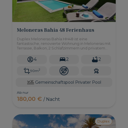
Meloneras Bahia 48 Ferienhaus
Duplex Meloneras Bahía HH48 ist eine
fantastische, renovierte Wohnung in Meloneras mit
Terrasse, Balkon, 2 Schlafzimmern und privatem
Pool sowie Zugang zu einem Gemeinschaftspool.
4
2
2
2
90m
Gemeinschaftspool
Privater Pool
Ab nur
180,00 €
/ Nacht
Duplex