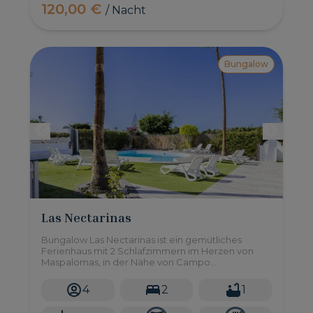
120,00 €
/ Nacht
Bungalow
Las Nectarinas
Bungalow Las Nectarinas ist ein gemütliches
Ferienhaus mit 2 Schlafzimmern im Herzen von
Maspalomas, in der Nähe von Campo
Internacional und in der Nähe der Strände von
Maspalomas und Meloneras.
4
2
1