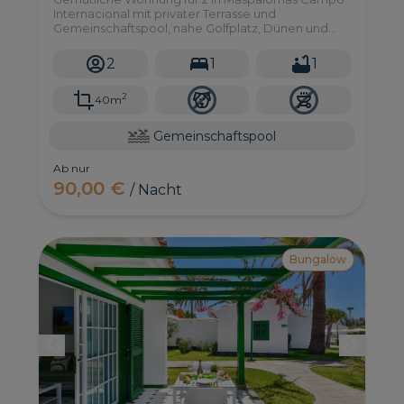
Internacional mit privater Terrasse und
Gemeinschaftspool, nahe Golfplatz, Dünen und
Freizeitbereichen.
2
1
1
2
40m
Gemeinschaftspool
Ab nur
90,00 €
/ Nacht
Bungalow