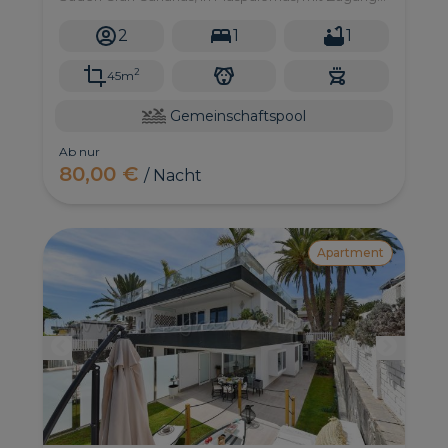
zu einem gemeinsamen Swimmingpool.
2
1
1
2
45m
Gemeinschaftspool
Ab nur
80,00 €
/ Nacht
Apartment