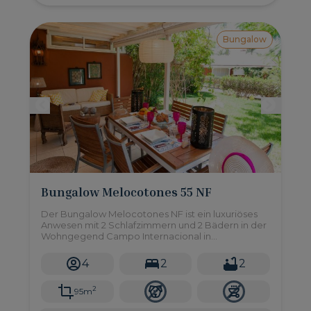
Bungalow
Bungalow Melocotones 55 NF
Der Bungalow Melocotones NF ist ein luxuriöses
Anwesen mit 2 Schlafzimmern und 2 Bädern in der
Wohngegend Campo Internacional in
Maspalomas im Süden von Gran Canaria.
4
2
2
2
95m