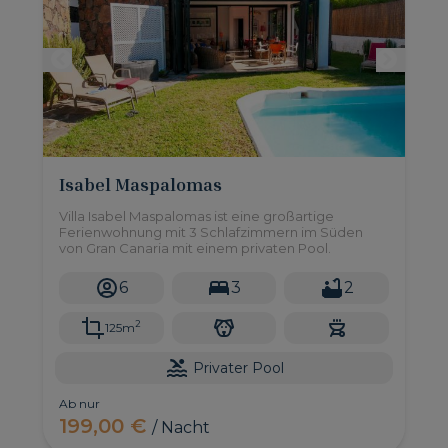
Isabel Maspalomas
Villa Isabel Maspalomas ist eine großartige
Ferienwohnung mit 3 Schlafzimmern im Süden
von Gran Canaria mit einem privaten Pool.
6
3
2
2
125m
Privater Pool
Ab nur
199,00 €
/ Nacht