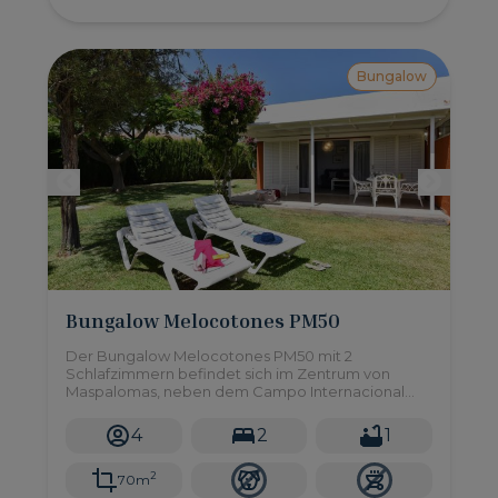
Bungalow
Bungalow Melocotones PM50
Der Bungalow Melocotones PM50 mit 2
Schlafzimmern befindet sich im Zentrum von
Maspalomas, neben dem Campo Internacional
und nur eine kurze Autofahrt von den Stränden
von Maspalomas und Meloneras entfernt.
4
2
1
2
70m