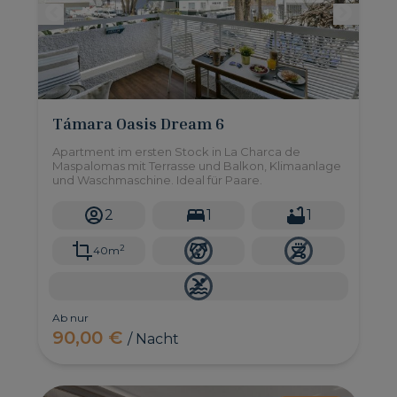
Támara Oasis Dream 6
Apartment im ersten Stock in La Charca de
Maspalomas mit Terrasse und Balkon, Klimaanlage
und Waschmaschine. Ideal für Paare.
2
1
1
2
40m
Ab nur
90,00 €
/ Nacht