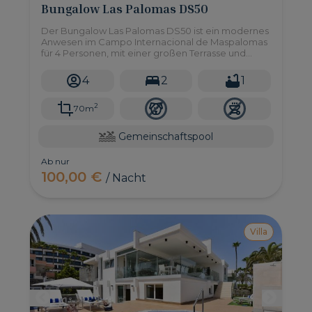
Bungalow Las Palomas DS50
Der Bungalow Las Palomas DS50 ist ein modernes
Anwesen im Campo Internacional de Maspalomas
für 4 Personen, mit einer großen Terrasse und
einem Gemeinschaftspool, nur 5 Autominuten vom
Strand von Maspalomas entfernt!
4
2
1
2
70m
Gemeinschaftspool
Ab nur
100,00 €
/ Nacht
Villa