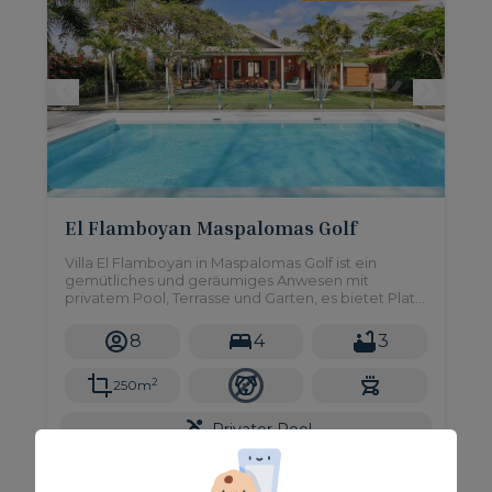
El Flamboyan Maspalomas Golf
Villa El Flamboyan in Maspalomas Golf ist ein
gemütliches und geräumiges Anwesen mit
privatem Pool, Terrasse und Garten, es bietet Platz
für bis zu 8 Personen und liegt direkt am Golfplatz
von Maspalomas.
8
4
3
2
250m
Privater Pool
Ab nur