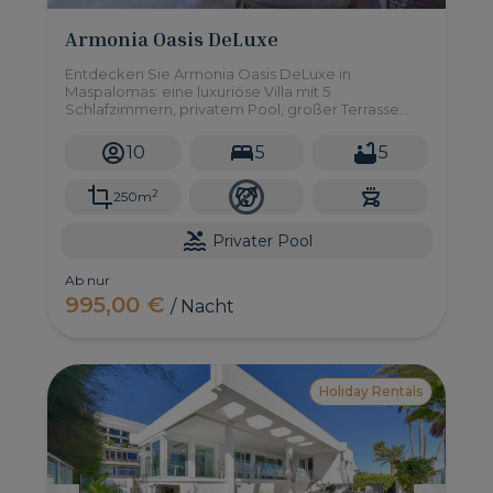
Armonia Oasis DeLuxe
Entdecken Sie Armonia Oasis DeLuxe in
Maspalomas: eine luxuriöse Villa mit 5
Schlafzimmern, privatem Pool, großer Terrasse
und erstklassiger Lage in der Nähe der Dünen.
Perfekt für Familien und Gruppen!
10
5
5
2
250m
Privater Pool
Ab nur
995,00 €
/ Nacht
Holiday Rentals