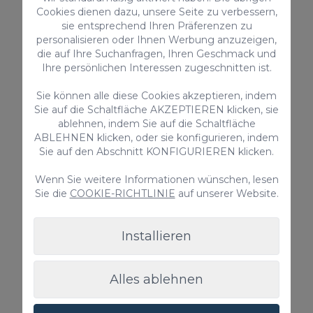
Cookies dienen dazu, unsere Seite zu verbessern,
Privater Pool
sie entsprechend Ihren Präferenzen zu
personalisieren oder Ihnen Werbung anzuzeigen,
Ab nur
die auf Ihre Suchanfragen, Ihren Geschmack und
585,00 €
/ Nacht
Ihre persönlichen Interessen zugeschnitten ist.
Sie können alle diese Cookies akzeptieren, indem
Sie auf die Schaltfläche AKZEPTIEREN klicken, sie
Bungalow
ablehnen, indem Sie auf die Schaltfläche
ABLEHNEN klicken, oder sie konfigurieren, indem
Sie auf den Abschnitt KONFIGURIEREN klicken.
Wenn Sie weitere Informationen wünschen, lesen
Sie die
COOKIE-RICHTLINIE
auf unserer Website.
Installieren
Bungalow Playa Flor 82
Alles ablehnen
Der Bungalow Playa Flor 82 ist eine neu renovierte
2-Schlafzimmer-Unterkunft in Maspalomas mit