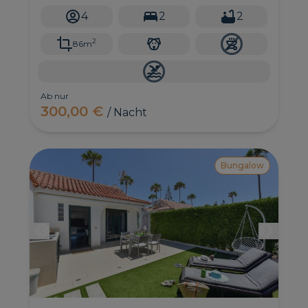
4
2
2
2
86m
Ab nur
300,00 €
/ Nacht
Bungalow