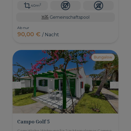
2
40m
Gemeinschaftspool
Ab nur
90,00 €
/ Nacht
Bungalow
Campo Golf 5
Gemütliche Wohnung für 2 in Maspalomas Campo