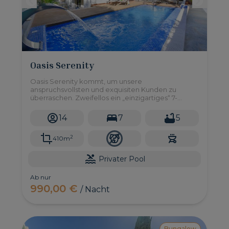
Oasis Serenity
Oasis Serenity kommt, um unsere
anspruchsvollsten und exquisiten Kunden zu
überraschen. Zweifellos ein „einzigartiges“ 7-
Schlafzimmer-Haus für bis zu 14 Gäste mit privatem
Pool und Garten in einer unschlagbaren Lage in
14
7
5
Maspalomas.
2
410m
Privater Pool
Ab nur
990,00 €
/ Nacht
Bungalow