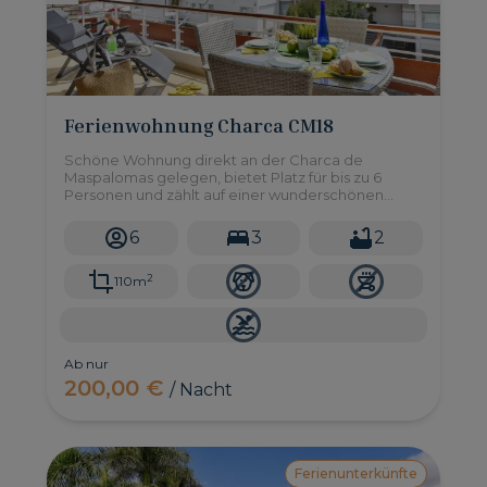
Ferienwohnung Charca CM18
Schöne Wohnung direkt an der Charca de
Maspalomas gelegen, bietet Platz für bis zu 6
Personen und zählt auf einer wunderschönen
Terrasse mit Essbereich.
6
3
2
2
110m
Ab nur
200,00 €
/ Nacht
Ferienunterkünfte