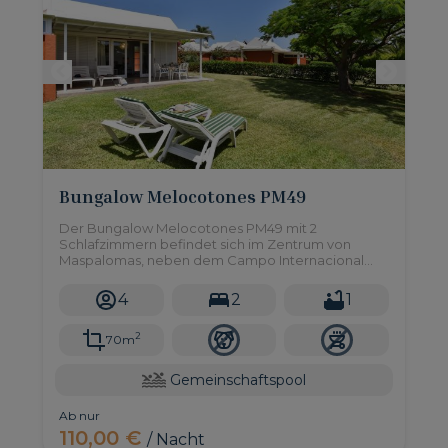
Bungalow Melocotones PM49
Der Bungalow Melocotones PM49 mit 2
Schlafzimmern befindet sich im Zentrum von
Maspalomas, neben dem Campo Internacional
und nur eine kurze Autofahrt von den Stränden
von Maspalomas und Meloneras entfernt.
4
2
1
2
70m
Gemeinschaftspool
Ab nur
110,00 €
/ Nacht