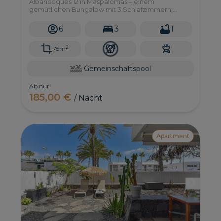
Albaricoques 12 in Maspalomas – einem
gemütlichen Bungalow mit 3 Schlafzimmern,
Garten, Terrasse und WLAN. Gastgeber:
VillaGranCanaria.
6
3
1
2
75m
Gemeinschaftspool
Ab nur
185,00 €
/ Nacht
Apartment