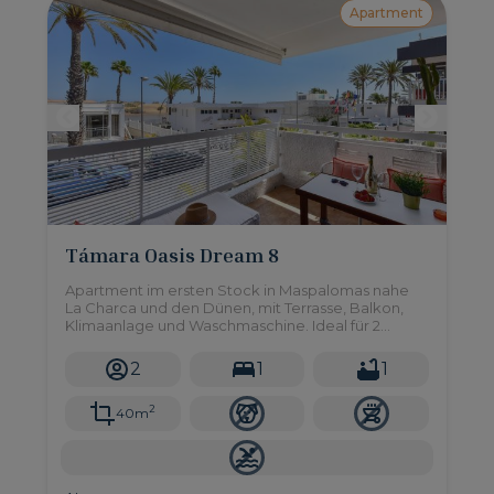
Apartment
Támara Oasis Dream 8
Apartment im ersten Stock in Maspalomas nahe
La Charca und den Dünen, mit Terrasse, Balkon,
Klimaanlage und Waschmaschine. Ideal für 2
Personen.
2
1
1
2
40m