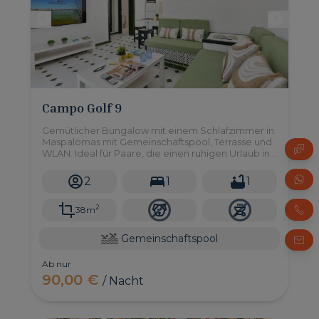
Campo Golf 9
Gemütlicher Bungalow mit einem Schlafzimmer in
Maspalomas mit Gemeinschaftspool, Terrasse und
WLAN. Ideal für Paare, die einen ruhigen Urlaub in
der Nähe von Dünen und Sehenswürdigkeiten
verbringen möchten.
2
1
1
2
38m
Gemeinschaftspool
Ab nur
90,00 €
/ Nacht