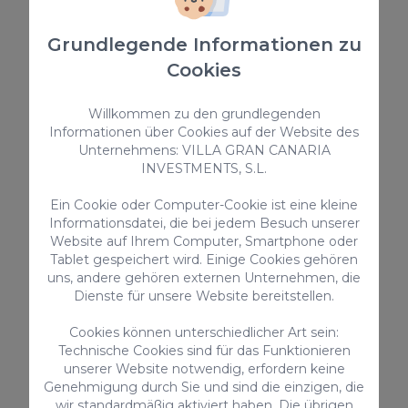
385,00 €
/ Nacht
Grundlegende Informationen zu
Cookies
Ferienunterkünfte
Willkommen zu den grundlegenden
Informationen über Cookies auf der Website des
Unternehmens: VILLA GRAN CANARIA
INVESTMENTS, S.L.
Ein Cookie oder Computer-Cookie ist eine kleine
Informationsdatei, die bei jedem Besuch unserer
Website auf Ihrem Computer, Smartphone oder
Tablet gespeichert wird. Einige Cookies gehören
Royal Hideaway Maspalomas
uns, andere gehören externen Unternehmen, die
Dienste für unsere Website bereitstellen.
Entdecken Sie unvergleichlichen Luxus und
Entspannung im Royal Hideaway, einer
geräumigen Unterkunft mit 6 Schlafzimmern,
Cookies können unterschiedlicher Art sein:
perfekt für einen unvergesslichen Rückzugsort mit
Technische Cookies sind für das Funktionieren
Familie oder Freunden. Diese atemberaubende
12
6
4.5
unserer Website notwendig, erfordern keine
Ferienwohnung bietet bequem Platz für bis zu 12
Genehmigung durch Sie und sind die einzigen, die
Gäste und bietet allen Komfort eines Zuhauses
2
und noch mehr.
440m
wir standardmäßig aktiviert haben. Die übrigen