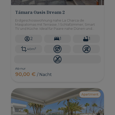
Támara Oasis Dream 2
Erdgeschosswohnung nahe La Charca de
Maspalomas mit Terrasse, 1 Schlafzimmer, Smart
TV und Küche. Ideal für Paare nahe Dünen und
Strand.
2
1
1
2
40m
Ab nur
90,00 €
/ Nacht
Apartment