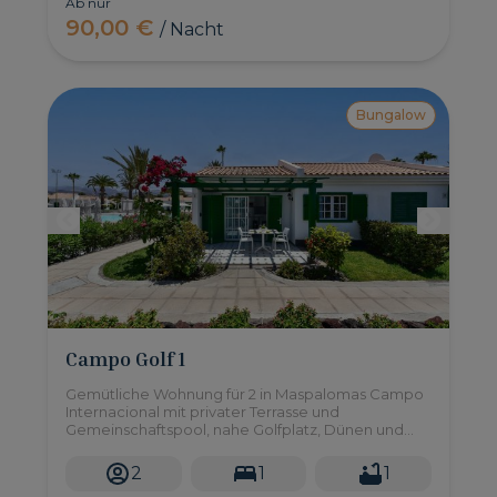
Ab nur
90,00 €
/ Nacht
Bungalow
Campo Golf 1
Gemütliche Wohnung für 2 in Maspalomas Campo
Internacional mit privater Terrasse und
Gemeinschaftspool, nahe Golfplatz, Dünen und
Freizeitgebieten.
2
1
1