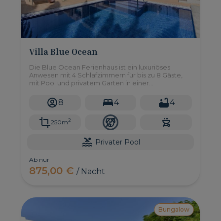
Villa Blue Ocean
Die Blue Ocean Ferienhaus ist ein luxuriöses
Anwesen mit 4 Schlafzimmern für bis zu 8 Gäste,
mit Pool und privatem Garten in einer
unschlagbaren Lage in Maspalomas, dies ist Ihr
Traumhaus!
8
4
4
2
250m
Privater Pool
Ab nur
875,00 €
/ Nacht
Bungalow