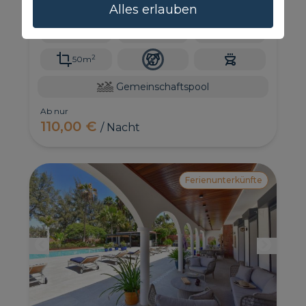
einem Gemeinschaftspool und sehr gut mit
Alles erlauben
anderen Resorts wie Meloneras oder Playa del
Inglés verbunden.
4
2
1
2
50m
Gemeinschaftspool
Ab nur
110,00 €
/ Nacht
Ferienunterkünfte