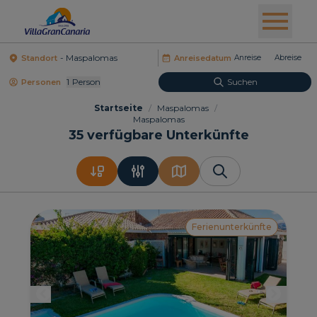
Standort
Anreisedatum
1
Person
Suchen
Personen
Startseite
/
Maspalomas
/
Maspalomas
35
verfügbare Unterkünfte
Ferienunterkünfte