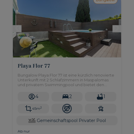
Playa Flor 77
Bungalow Playa Flor 77 ist eine kürzlich renovierte
Unterkunft mit 2 Schlafzimmern in Maspalomas
und privatem Swimmingpool und bietet den
perfekten Rückzugsort für Familien oder Gruppen
4
2
1
2
45m
Gemeinschaftspool
Privater Pool
Ab nur