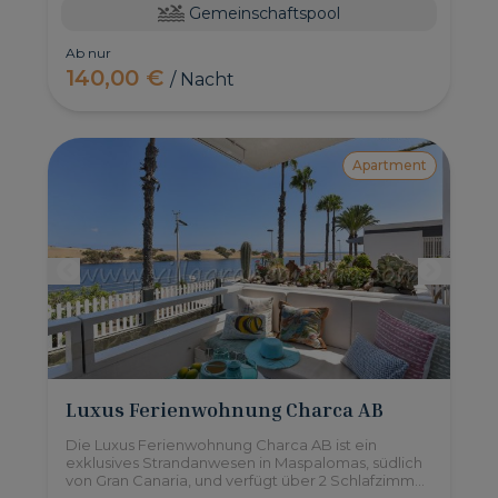
Gemeinschaftspool
Ab nur
140,00 €
/ Nacht
Apartment
Luxus Ferienwohnung Charca AB
Die Luxus Ferienwohnung Charca AB ist ein
exklusives Strandanwesen in Maspalomas, südlich
von Gran Canaria, und verfügt über 2 Schlafzimmer
für bis zu 4 Personen.