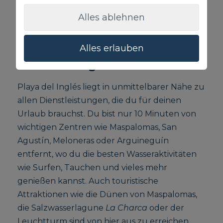
ganze Jahr über ist es sonnig und warm. Es ist
Alles ablehnen
das perfekte Reiseziel für einen idealen
Urlaub.
Alles erlauben
Zentrale Lage
Playa del Inglés liegt in unmittelbarer Nähe zu
allen Dienstleistungen, die du für deinen
Urlaub brauchst. Du bist nur 10 Minuten von
wichtigen Zentren wie Maspalomas, San
Agustín, Meloneras oder Arguineguín
entfernt, wo du die besten Wasseraktivitäten
wie Surfen, Tauchen und vieles mehr
genießen kannst. Auch touristische
Attraktionen wie die Dünen von Maspalomas,
die Salzwasserlagune
La Charca
oder der
Leuchtturm sind von hier aus zu erreichen.