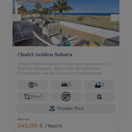
Chalet Golden Sahara
Chalet Golden Sahara in Playa del Ingles ist ein 3-
Zimmer-Anwesen, das sich an der gleichen
Promenade wie die Dünen von Maspalomas
befindet, mit herrlichem Blick auf das Meer und
die Dünen von jedem Ort im Haus.
6
3
2
2
130m
Privater Pool
Ab nur
545,00 €
/ Nacht