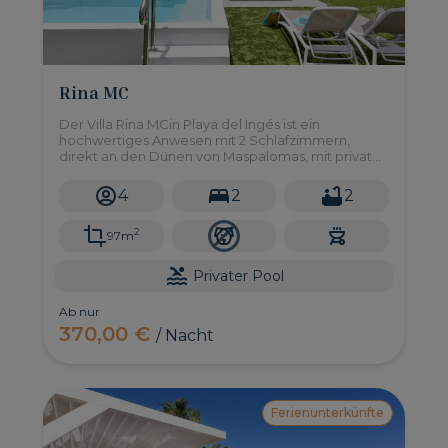
Rina MC
Der Villa Rina MCin Playa del Ingés ist ein
hochwertiges Anwesen mit 2 Schlafzimmern,
direkt an den Dünen von Maspalomas, mit privater
Terrasse und Jacuzzi. Diese neue und moderne
Unterkunft ist genau das, was Sie für Ihren Urlaub
4
2
2
auf Gran Canaria suchen!
2
97m
Privater Pool
Ab nur
370,00 €
/ Nacht
Ferienunterkünfte