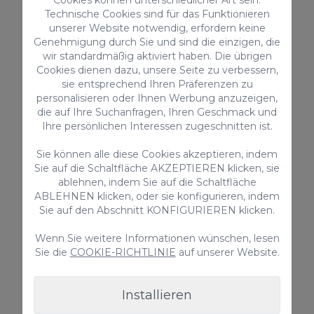
Cookies können unterschiedlicher Art sein:
Möglichkeiten zu nutzen, die dir eine der
Technische Cookies sind für das Funktionieren
unserer Website notwendig, erfordern keine
Villen dort bietet.
Genehmigung durch Sie und sind die einzigen, die
wir standardmäßig aktiviert haben. Die übrigen
Einer der besten Strände im
Cookies dienen dazu, unsere Seite zu verbessern,
sie entsprechend Ihren Präferenzen zu
Süden
personalisieren oder Ihnen Werbung anzuzeigen,
die auf Ihre Suchanfragen, Ihren Geschmack und
Playa del Inglés ist einer der
beliebtesten
Ihre persönlichen Interessen zugeschnitten ist.
Strände der Insel
mit seinem goldenen Sand,
Sie können alle diese Cookies akzeptieren, indem
kristallklarem Wasser und kilometerlangen
Sie auf die Schaltfläche AKZEPTIEREN klicken, sie
Sand- und Dünenstreifen. Das Wasser ist ruhig
ablehnen, indem Sie auf die Schaltfläche
ABLEHNEN klicken, oder sie konfigurieren, indem
und lädt dazu ein, Zeit am Strand zu
Sie auf den Abschnitt KONFIGURIEREN klicken.
verbringen.
Wenn Sie weitere Informationen wünschen, lesen
Sie die
COOKIE-RICHTLINIE
auf unserer Website.
Unübertroffenes Klima
Gran Canaria und insbesondere der Süden der
Installieren
Insel haben ein unschlagbares Klima: das