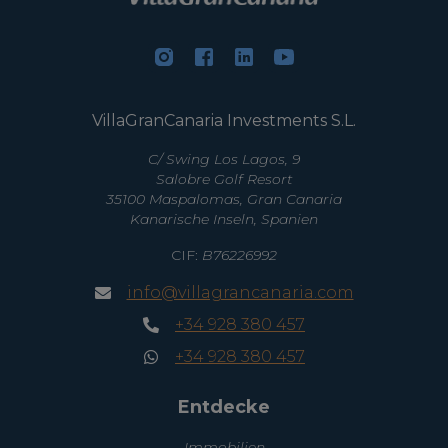
VillaGranCanaria Investments S.L.
C/ Swing Los Lagos, 9
Salobre Golf Resort
35100 Maspalomas, Gran Canaria
Kanarische Inseln, Spanien
CIF:
B76226992
info@villagrancanaria.com
+34 928 380 457
+34 928 380 457
Entdecke
Immobilien