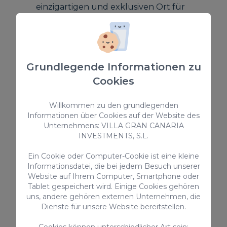
einzigartigen und exklusiven Ort für
deinen Urlaub genießen. Darüber hinaus
bietet dir das lokale Ambiente ein
authentisches Erlebnis.
Grundlegende Informationen zu
Die Wahl einer Villa als Ferienhaus für deinen
Cookies
Familienurlaub kann eine hervorragende
Option sein, wenn du Privatsphäre, Komfort
Willkommen zu den grundlegenden
Informationen über Cookies auf der Website des
für die Kleinen und eine gemütliche und
Unternehmens: VILLA GRAN CANARIA
entspannte Atmosphäre suchst.
INVESTMENTS, S.L.
Warum Playa del
Ein Cookie oder Computer-Cookie ist eine kleine
Informationsdatei, die bei jedem Besuch unserer
Inglés als Ferienhaus
Website auf Ihrem Computer, Smartphone oder
Tablet gespeichert wird. Einige Cookies gehören
wählen?
uns, andere gehören externen Unternehmen, die
Dienste für unsere Website bereitstellen.
Playa del Inglés ist ein idealer Ort, um alle