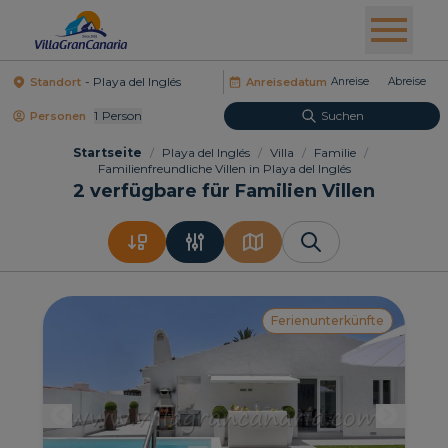
Standort
Anreisedatum
1
Person
Suchen
Personen
Startseite
/
Playa del Inglés
/
Villa
/
Familie
/
Familienfreundliche Villen in Playa del Inglés
2
verfügbare für Familien Villen
Ferienunterkünfte