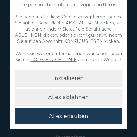
Ihre persönlichen Interessen zugeschnitten ist.
+34 928 380 457
Sie können alle diese Cookies akzeptieren, indem
Entdecke
Sie auf die Schaltfläche AKZEPTIEREN klicken, sie
ablehnen, indem Sie auf die Schaltfläche
ABLEHNEN klicken, oder sie konfigurieren, indem
Immobilien
Sie auf den Abschnitt KONFIGURIEREN klicken.
Inserieren Sie Ihre Immobilie
Wenn Sie weitere Informationen wünschen, lesen
Sie die
COOKIE-RICHTLINIE
auf unserer Website.
Villa Gran Canaria
Installieren
Blog
Alles ablehnen
Erlebnisse
Wer wir sind
Alles erlauben
Hilfe