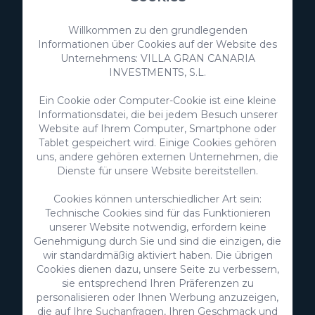
Willkommen zu den grundlegenden
Informationen über Cookies auf der Website des
Unternehmens: VILLA GRAN CANARIA
INVESTMENTS, S.L.
Ein Cookie oder Computer-Cookie ist eine kleine
Informationsdatei, die bei jedem Besuch unserer
Website auf Ihrem Computer, Smartphone oder
Tablet gespeichert wird. Einige Cookies gehören
uns, andere gehören externen Unternehmen, die
VillaGranCanaria Investments S.L.
Dienste für unsere Website bereitstellen.
C/ Swing Los Lagos, 9
Cookies können unterschiedlicher Art sein:
Salobre Golf Resort
Technische Cookies sind für das Funktionieren
35100 Maspalomas, Gran Canaria
unserer Website notwendig, erfordern keine
Kanarische Inseln, Spanien
Genehmigung durch Sie und sind die einzigen, die
wir standardmäßig aktiviert haben. Die übrigen
CIF:
B76226992
Cookies dienen dazu, unsere Seite zu verbessern,
sie entsprechend Ihren Präferenzen zu
info@villagrancanaria.com
personalisieren oder Ihnen Werbung anzuzeigen,
+34 928 380 457
die auf Ihre Suchanfragen, Ihren Geschmack und