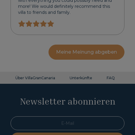
with everything you could possibly need and
more! We would definitely recommend this
villa to friends and family.
Meine Meinung abgeben
Über VillaGranCanaria
Unterkünfte
FAQ
Ko
Newsletter abonnieren