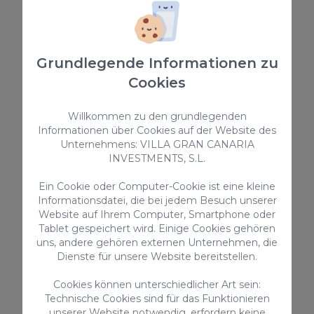
✅ Verifizierte Mietinformationen
Grundlegende Informationen zu
Regionale Touristenlizenznummer für
Cookies
Ferienunterkünfte:
VV-35-1-0001930
Willkommen zu den grundlegenden
Informationen über Cookies auf der Website des
Nationale Registrierungsnummer für
Unternehmens: VILLA GRAN CANARIA
Kurzzeitvermietung:
INVESTMENTS, S.L.
ESFCTU0000350120002921830000000000
Ein Cookie oder Computer-Cookie ist eine kleine
00000 VV-35-1-00019301
Informationsdatei, die bei jedem Besuch unserer
Website auf Ihrem Computer, Smartphone oder
Tablet gespeichert wird. Einige Cookies gehören
uns, andere gehören externen Unternehmen, die
Dienste für unsere Website bereitstellen.
Cookies können unterschiedlicher Art sein:
AUSSTATTUNG
Technische Cookies sind für das Funktionieren
unserer Website notwendig, erfordern keine