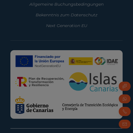
Allgemeine Buchungsbedingungen
Bekenntnis zum Datenschutz
Next Generation EU
FAQ
Whats
Telef
E-Mai