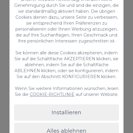
Mikrowelle
Genehmigung durch Sie und sind die einzigen, die
Ventilator / Extraktor
wir standardmäßig aktiviert haben. Die übrigen
Smart TV
Cookies dienen dazu, unsere Seite zu verbessern,
Wasserkessel
sie entsprechend Ihren Präferenzen zu
personalisieren oder Ihnen Werbung anzuzeigen,
Küchenutensilien zur Verfügung gestellt
die auf Ihre Suchanfragen, Ihren Geschmack und
Toaster
Ihre persönlichen Interessen zugeschnitten ist.
Bettwäsche und Handtücher
Duplex
Sie können alle diese Cookies akzeptieren, indem
Hochstuhl
Sie auf die Schaltfläche AKZEPTIEREN klicken, sie
ablehnen, indem Sie auf die Schaltfläche
> ALLES ANSEHEN
ABLEHNEN klicken, oder sie konfigurieren, indem
Sie auf den Abschnitt KONFIGURIEREN klicken.
Wenn Sie weitere Informationen wünschen, lesen
Sie die
COOKIE-RICHTLINIE
auf unserer Website.
Zusatzleistungen
Installieren
Alles ablehnen