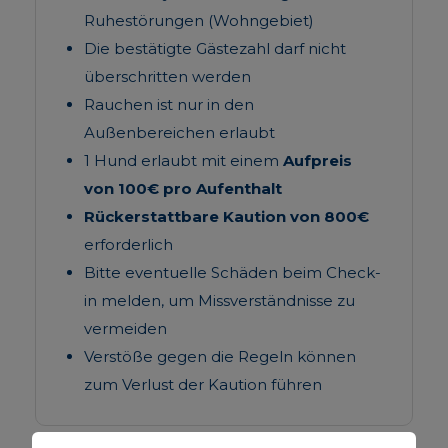
Ruhestörungen (Wohngebiet)
Die bestätigte Gästezahl darf nicht
überschritten werden
Rauchen ist nur in den
Außenbereichen erlaubt
1 Hund erlaubt mit einem
Aufpreis
von 100€ pro Aufenthalt
Rückerstattbare Kaution von 800€
erforderlich
Bitte eventuelle Schäden beim Check-
in melden, um Missverständnisse zu
vermeiden
Verstöße gegen die Regeln können
zum Verlust der Kaution führen