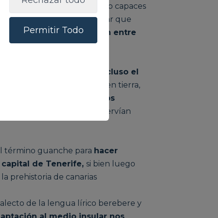
Rechazar todo
as de arqueología no han sido capaces
u parte, y es curioso destacar que
Permitir Todo
anarios no se desplazaron entre
densidad de población o incluso el
icar que una vez instalados en tierra,
ipales asentamientos de los
tes y manantiales, que les servían
r el término guanche para
hacer
 capital de Tenerife,
si bien luego
la prehistoria de canarias
lecto de la lengua lírico berebere y
daptación al medio insular nos