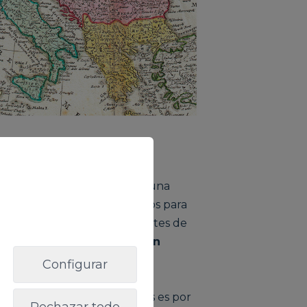
ontinente africano empujó a una
as formas de cultivo y pastos para
grupos de personas procedentes de
 el principio se trató de un
d.
Configurar
 historia de las Islas Canarias es por