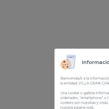
Informació
Bienvenida/o a la informació
la entidad: VILLA GRAN CA
Una cookie o galleta inform
ordenador, “smartphone” o t
cookies son nuestras y otras
nuestra página web.