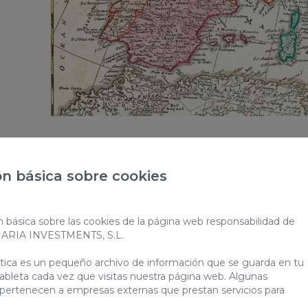
n básica sobre cookies
El proceso de desertización que se vivía en el c
población con carácter nómada a encontrar nuev
n básica sobre las cookies de la página web responsabilidad de
sus ganados. La isla se fue poblando mediante 
NARIA INVESTMENTS, S.L.
diferentes oleadas migratorias,
por lo que desde
territorio multicultural abierto a la diversida
ática es un pequeño archivo de información que se guarda en tu
ableta cada vez que visitas nuestra página web. Algunas
 pertenecen a empresas externas que prestan servicios para
No obstante, uno de los principales misterios de la