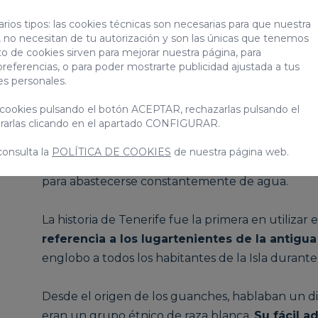
qué los guanches acabaron en la Isla. Las prueb
rios tipos: las cookies técnicas son necesarias para que nuestra
de probar los conocimientos de navegación por s
 no necesitan de tu autorización y son las únicas que tenemos
una vez se instalaron en las islas,
los guanches c
to de cookies sirven para mejorar nuestra página, para
ellas.
preferencias, o para poder mostrarte publicidad ajustada a tus
es personales.
Los vientos, las corrientes marinas, la baja 
cookies pulsando el botón ACEPTAR, rechazarlas pulsando el
miedo al rechazo
son posibles causas para expl
arlas clicando en el apartado CONFIGURAR.
no se desplazaran por el archipiélago.
Los princ
consulta la
POLÍTICA DE COOKIES
de nuestra página web.
guanches
se pudieron localizar cercanos a fuen
para abastecerse constantemente de agua.
La historia de Tenerife fue la primera en utiliza
referencia a los lugartenientes de la antigua
englobo a todos los habitantes de la Isla durante 
Desde el origen de los guanches, hablaban un dia
eran un grupo étnico de raza blanca.
Su fácil a