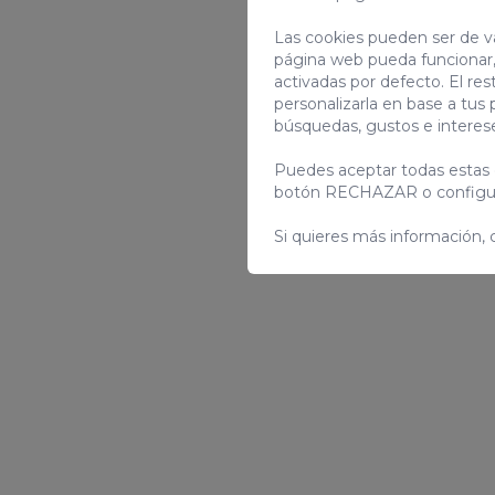
Las cookies pueden ser de va
página web pueda funcionar,
activadas por defecto. El res
personalizarla en base a tus 
búsquedas, gustos e interes
Puedes aceptar todas estas 
botón RECHAZAR o configur
Si quieres más información, 