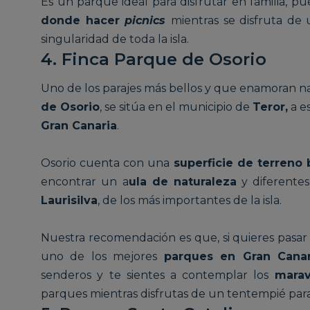
Es un parque ideal para disfrutar en familia, 
donde hacer
picnics
mientras se disfruta de
singularidad de toda la isla.
4. Finca Parque de Osorio
Uno de los parajes más bellos y que enamoran nad
de Osorio
, se sitúa en el municipio de
Teror,
a e
Gran Canaria
.
Osorio cuenta con una
superficie de terreno 
encontrar un a
ula de naturaleza
y diferentes
Laurisilva
, de los más importantes de la isla.
Nuestra recomendación es que, si quieres pasar
uno de los mejores
parques en Gran Canar
senderos y te sientes a contemplar los
marav
parques mientras disfrutas de un tentempié para