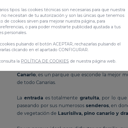
rios tipos: las cookies técnicas son necesarias para que nuestra
 no necesitan de tu autorización y son las únicas que tenemos
to de cookies sirven para mejorar nuestra página, para
preferencias, o para poder mostrarte publicidad ajustada a tus
es personales.
Salimos del entorno urbano y nos vamos hacia
cookies pulsando el botón ACEPTAR, rechazarlas pulsando el
arlas clicando en el apartado CONFIGURAR.
centro, donde encontramos uno de los
parajes
consulta la
POLÍTICA DE COOKIES
de nuestra página web.
El
Jardín Botánico Viera y Clavijo
, conoc
Canario
, es un parque que esconde la mejor m
de todo Canarias.
La
entrada
es totalmente
gratuita
, por lo qu
paseando por sus numerosos
senderos
, en do
de vegetación de
Laurisilva, pino canario y dr