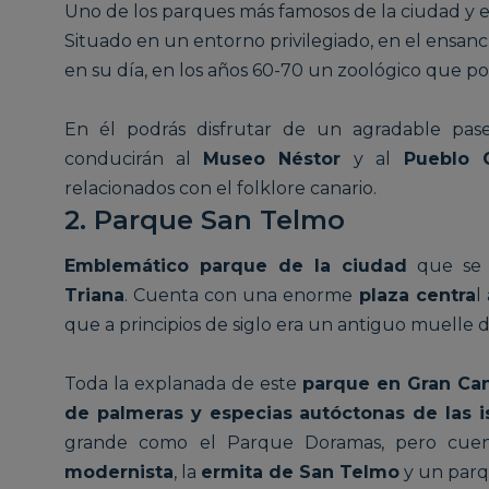
Uno de los parques más famosos de la ciudad y e
Situado en un entorno privilegiado, en el ensan
en su día, en los años 60-70 un zoológico que po
En él podrás disfrutar de un agradable pas
conducirán al
Museo Néstor
y al
Pueblo 
relacionados con el folklore canario.
2. Parque San Telmo
Emblemático parque de la ciudad
que se e
Triana
. Cuenta con una enorme
plaza centra
l
que a principios de siglo era un antiguo muelle d
Toda la explanada de este
parque en Gran Can
de palmeras y especias autóctonas de las i
grande como el Parque Doramas, pero cue
modernista
, la
ermita de San Telmo
y un parqu