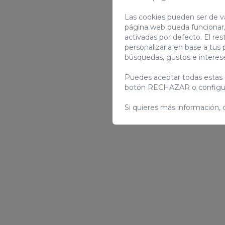
Las cookies pueden ser de va
página web pueda funcionar,
activadas por defecto. El res
personalizarla en base a tus 
búsquedas, gustos e interes
Puedes aceptar todas estas 
botón RECHAZAR o configur
Si quieres más información, 