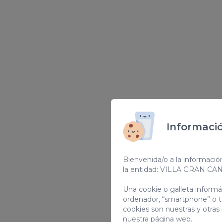
Informació
Bienvenida/o a la informació
la entidad: VILLA GRAN CA
Una cookie o galleta inform
ordenador, “smartphone” o t
cookies son nuestras y otras
nuestra página web.