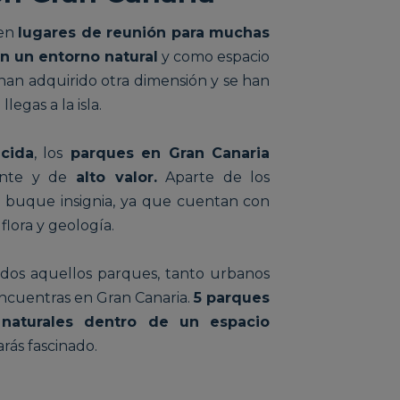
 en
lugares de reunión para muchas
en un entorno natural
y como espacio
s han adquirido otra dimensión y se han
egas a la isla.
ucida
, los
parques en Gran Canaria
ante y de
alto valor.
Aparte de los
 buque insignia, ya que cuentan con
flora y geología.
odos aquellos parques, tanto urbanos
 encuentras en Gran Canaria.
5 parques
 naturales dentro de un espacio
rás fascinado.