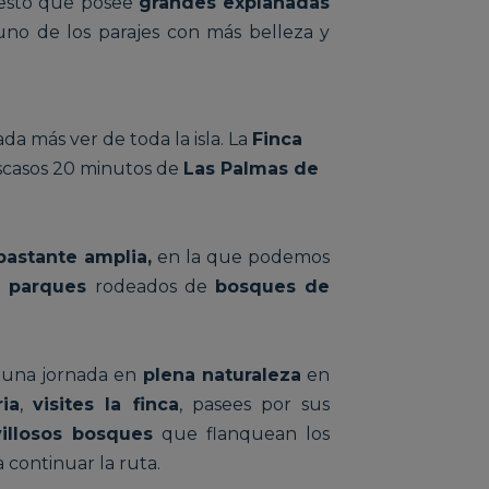
puesto que posee
grandes explanadas
 uno de los parajes con más belleza y
a más ver de toda la isla. La
Finca
scasos 20 minuto
s de
Las Palmas de
bastante amplia,
en la que podemos
parques
rodeados de
bosques de
 una jornada en
plena naturaleza
en
ia
,
visites la finca
, pasees por sus
illosos bosques
que flanquean los
 continuar la ruta.