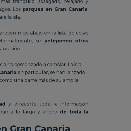
 más tranquilo, sosegado, relajado y
migos. Los
parques en Gran Canaria
,
a la isla.
recen muy abajo en la lista de cosas
Normalmente, se
anteponen otros
tauración.
cia ha comenzado a cambiar. La isla
Canaria
en particular
, se han lanzado
 como una parte más de su amplia
dad
y ofrecerte toda la información
ran a lo largo y ancho
de toda la
en Gran Canaria