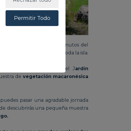
Rechazar todo
Permitir Todo
 las
afueras
, apenas a 10 minutos del
 más bellos
y singulares de toda la isla.
ido coloquialmente como el J
ardín
uestra de
vegetación macaronésica
e puedes pasar una agradable jornada
nde descubrirás una pequeña muestra
ago.