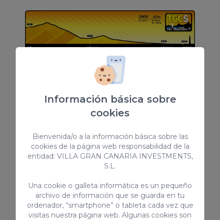
La Starter de 29,8 kilómetros dispone de
un desnivel positivo de 622 metros y uno
negativo de 1.504 metros, alcanzando una
Información básica sobre
altura de 1.192 metros a finalizar en 9 horas.
cookies
Los participantes partirán el 27 de febrero
Bienvenida/o a la información básica sobre las
cookies de la página web responsabilidad de la
a las 8:30 desde Tunte y finalizarán en
entidad: VILLA GRAN CANARIA INVESTMENTS,
Maspalomas, pasando por Ayagaures.
S.L.
Promo: 18 km
Una cookie o galleta informática es un pequeño
archivo de información que se guarda en tu
ordenador, “smartphone” o tableta cada vez que
visitas nuestra página web. Algunas cookies son