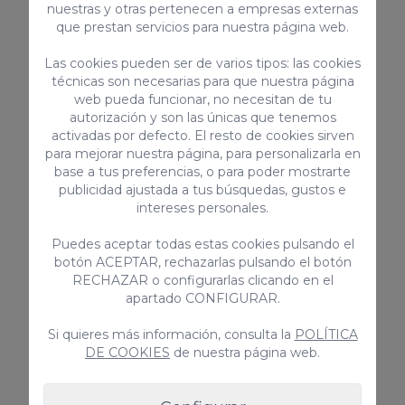
nuestras y otras pertenecen a empresas externas
que prestan servicios para nuestra página web.
La Promo de 17,6 kilómetros tiene un
Las cookies pueden ser de varios tipos: las cookies
desnivel positivo de 245 metros y uno
técnicas son necesarias para que nuestra página
web pueda funcionar, no necesitan de tu
negativo de 545, llegando a una altura de
autorización y son las únicas que tenemos
467 metros a terminar en un tope de 8
activadas por defecto. El resto de cookies sirven
para mejorar nuestra página, para personalizarla en
horas.
base a tus preferencias, o para poder mostrarte
publicidad ajustada a tus búsquedas, gustos e
Los corredores empezarán desde
intereses personales.
Ayagaures el 27 de febrero a las 8:00 y
Puedes aceptar todas estas cookies pulsando el
terminarán en Maspalomas, pasando por
botón ACEPTAR, rechazarlas pulsando el botón
Degollada Ancha.
RECHAZAR o configurarlas clicando en el
Youth: 18 km
apartado CONFIGURAR.
Si quieres más información, consulta la
POLÍTICA
DE COOKIES
de nuestra página web.