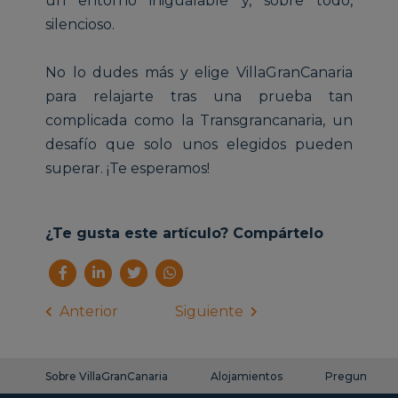
un entorno inigualable y, sobre todo,
silencioso.
No lo dudes más y elige VillaGranCanaria
para relajarte tras una prueba tan
complicada como la Transgrancanaria, un
desafío que solo unos elegidos pueden
superar. ¡Te esperamos!
¿Te gusta este artículo? Compártelo
Anterior
Siguiente
Sobre VillaGranCanaria
Alojamientos
Preguntas fr