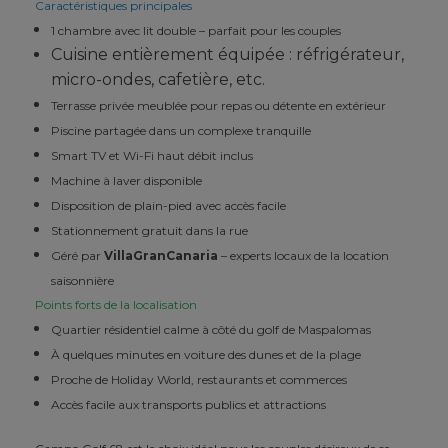
Caractéristiques principales
1 chambre avec lit double – parfait pour les couples
Cuisine entièrement équipée : réfrigérateur,
micro-ondes, cafetière, etc.
Terrasse privée meublée pour repas ou détente en extérieur
Piscine partagée dans un complexe tranquille
Smart TV et Wi-Fi haut débit inclus
Machine à laver disponible
Disposition de plain-pied avec accès facile
Stationnement gratuit dans la rue
Géré par
VillaGranCanaria
– experts locaux de la location
saisonnière
Points forts de la localisation
Quartier résidentiel calme à côté du golf de Maspalomas
À quelques minutes en voiture des dunes et de la plage
Proche de Holiday World, restaurants et commerces
Accès facile aux transports publics et attractions