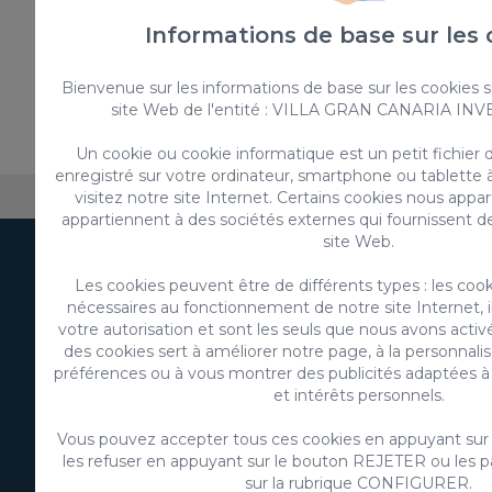
Informations de base sur les 
Bienvenue sur les informations de base sur les cookies su
Donnez votre opinion
site Web de l'entité : VILLA GRAN CANARIA INV
Un cookie ou cookie informatique est un petit fichier d
enregistré sur votre ordinateur, smartphone ou tablette 
visitez notre site Internet. Certains cookies nous appa
Au sujet de VillaGranCanaria
Hébergement
FAQ
appartiennent à des sociétés externes qui fournissent d
site Web.
Abonnez-vous à notre
Les cookies peuvent être de différents types : les coo
nécessaires au fonctionnement de notre site Internet, i
newsletter
votre autorisation et sont les seuls que nous avons activ
des cookies sert à améliorer notre page, à la personnali
préférences ou à vous montrer des publicités adaptées à
et intérêts personnels.
Vous pouvez accepter tous ces cookies en appuyant su
les refuser en appuyant sur le bouton REJETER ou les p
S'abonner
sur la rubrique CONFIGURER.