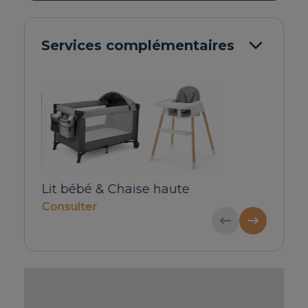
Services complémentaires
aute
Transfert privé d´entrée
Transfert p
pour 1-4 personnes
pour 5-6 p
60€ / Réservation
70€ / Réserv