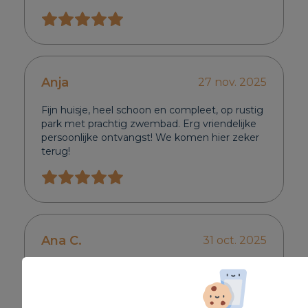
Anja
27 nov. 2025
Fijn huisje, heel schoon en compleet, op rustig
park met prachtig zwembad. Erg vriendelijke
persoonlijke ontvangst! We komen hier zeker
terug!
Ana C.
31 oct. 2025
Residencial tranquilo y cuidado. Cama cómoda,
todo nuevo. Baño funcional y bien.