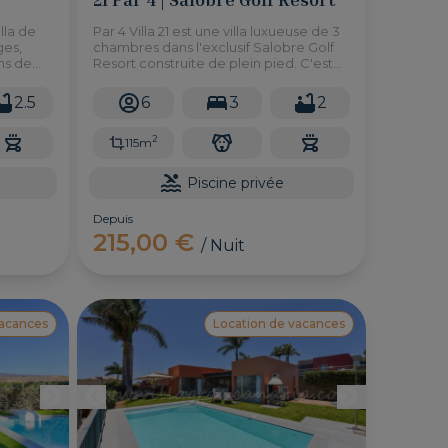
lla de
Par 4 Villa 21 est une villa luxueuse de 3
ges,
chambres dans l'exclusif Salobre Golf
ins de
Resort construite de plein pied. C'est
ideal pour des familles avec enfants ou
t le
pour des personnes à mobilitée
2.5
6
3
2
réduite.
2
115m
Piscine privée
Depuis
215,00 €
/ Nuit
vacances
Location de vacances