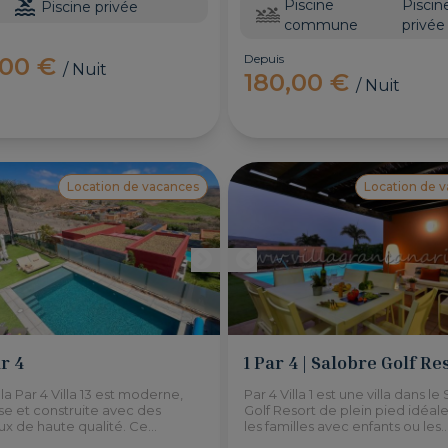
Piscine
Piscin
Piscine privée
commune
privée
Depuis
,00 €
/ Nuit
180,00 €
/ Nuit
Location de vacances
Location de 
ar 4
1 Par 4 | Salobre Golf Re
lla Par 4 Villa 13 est moderne,
Par 4 Villa 1 est une villa dans l
se et construite avec des
Golf Resort de plein pied idéal
ux de haute qualité. Ce
les familles avec enfants ou les
t de style bungalow a une
personnes handicapées. À seu