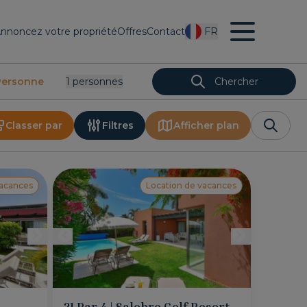
nnoncez votre propriété
Offres
Contact
FR
Personne
1
Personnes
Chercher
Classer par
Filtres
Afficher plan
vacances
Location de vacances
21 Par 4 | Salobre Golf Resort