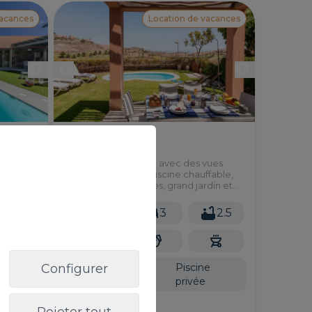
vacances
Location de vacances
Los Lagos Nº 5
use avec
Grande villa familiale avec des vues
 pied,
impressionnantes. Piscine chauffable,
 enfants
chambres spacieuses, grand jardin et
éduite.
de merveilleuses vues...tout en
tranquillité.
2
6
3
2.5
2
115m
Configurer
Piscine
Piscine
commune
privée
Depuis