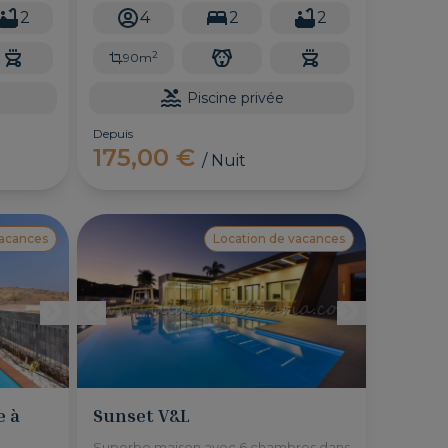
es du
environnement qui l'entourre. À
2
4
2
2
seulement 8 minutes des plages. Ce
village dispose d'une piscine chauffée
2
90m
Piscine privée
Depuis
175,00 €
/ Nuit
vacances
Location de vacances
e à
Sunset V&L
Superbe maison avec 6 chambres dans