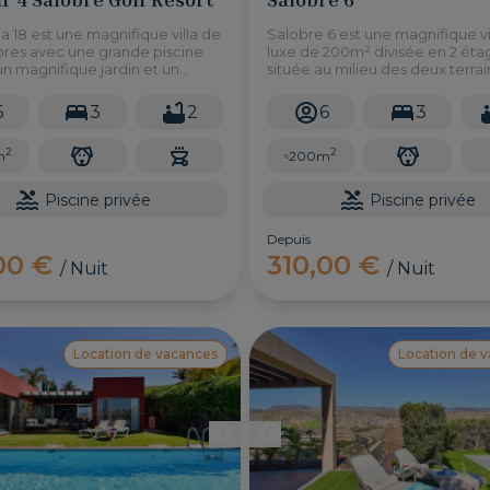
lla 18 est une magnifique villa de
Salobre 6 est une magnifique vi
res avec une grande piscine
luxe de 200m² divisée en 2 éta
un magnifique jardin et un
située au milieu des deux terra
e intégré où vous pourrez
golf de Salobre, offrant une vue
vos repas en plein air avec vue
magnifique sur les montagnes e
6
3
2
6
3
arcours de golf.
parcours de golf.
2
2
m
200m
Piscine privée
Piscine privée
Depuis
,00 €
310,00 €
/ Nuit
/ Nuit
Location de vacances
Location de 