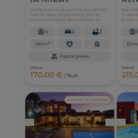
Las Terrazas 6 est une très jolie villa de
Par 4 Vi
luxe de deux étages située dans la
3 chamb
zone la plus haute du complexe, le
privée, 
Salobre Golf Resort. Qui vous offre une
barbecu
vue magnifique sur les reliefs et le golf.
prendre 
4
2
2
sur le p
2
80m
115
Piscine privée
Depuis
Depuis
170,00 €
215
/ Nuit
Location de vacances