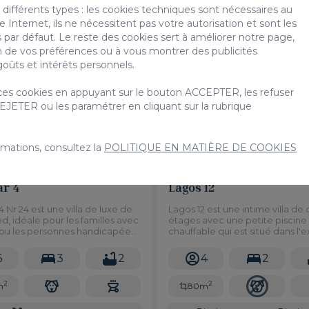
/ Nuit
/ Nuit
différents types : les cookies techniques sont nécessaires au
Internet, ils ne nécessitent pas votre autorisation et sont les
 par défaut. Le reste des cookies sert à améliorer notre page,
on de vos préférences ou à vous montrer des publicités
oûts et intérêts personnels.
Location de vacances
Location de 
es cookies en appuyant sur le bouton ACCEPTER, les refuser
EJETER ou les paramétrer en cliquant sur la rubrique
rmations, consultez la
POLITIQUE EN MATIÈRE DE COOKIES
ar 4
Lagos 12
r4 Nr 24 est une villa de luxe de
Lagos 12 est une intime villa de
ed, idéale pour les familles avec
étages avec une petite piscine
 ou les personnes handicapées.
chauffable qui est situé dans l'ex
la mer, les montagnes et sur le
Salobre Golf Resort, avec de be
 de golf dans un très grand
vues et à seulement 10 minutes
6
3
2
4
2
voiture des plages.
2
2
m
80m