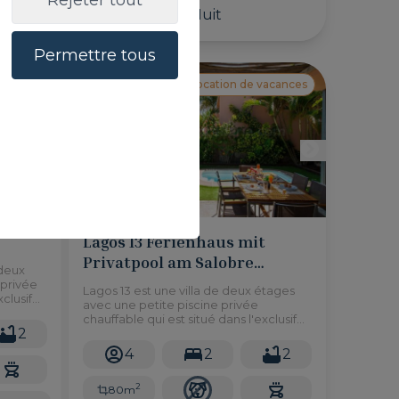
Rejeter tout
180,00 €
/ Nuit
Permettre tous
vacances
Location de vacances
Lagos 13 Ferienhaus mit
Privatpool am Salobre
 deux
Golfplatz Gran Canaria
 privée
Lagos 13 est une villa de deux étages
clusif
avec une petite piscine privée
lles
chauffable qui est situé dans l'exclusif
 en
2
Salobre Golf Resort, avec de belles
vues et à seulement 10 minutes en
4
2
2
voiture des plages.
2
80m