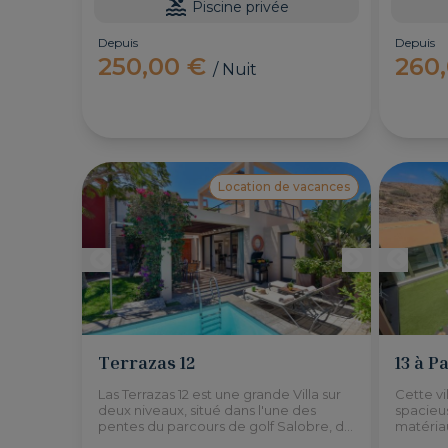
Piscine privée
Depuis
Depuis
250,00 €
260
/ Nuit
Location de vacances
Terrazas 12
13 à P
Las Terrazas 12 est une grande Villa sur
Cette vi
deux niveaux, situé dans l'une des
spacieu
pentes du parcours de golf Salobre, de
matéria
ce fait vous pourrez profitez d'un
bâtimen