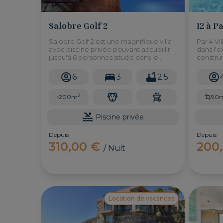
Salobre Golf 2
12 à P
Salobre Golf 2 est une magnifique villa
Par 4 Vi
avec piscine privée pouvant accueillir
dans l'e
jusqu'à 6 personnes située dans le
construi
complexe exclusif Salobre Golf Resort
parfaite
à Maspalomas. Il dispose de trois
enfants
6
3
2.5
chambres doubles, d'un jardin, d'un
mobilité
barbecue et de tout ce dont vous avez
2
besoin pour profiter d'une expérience
200m
90
de vacances imbattable.
Piscine privée
Depuis
Depuis
310,00 €
200
/ Nuit
Location de vacances