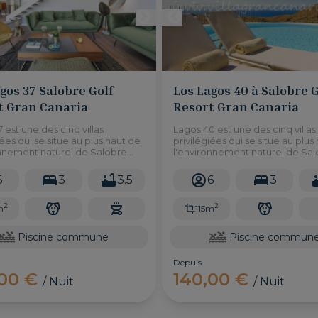
gos 37 Salobre Golf
Los Lagos 40 à Salobre G
t Gran Canaria
Resort Gran Canaria
 est une des cinq villas
Lagos 40 est une des cinq villas
iées qui se situe au plus haut de
privilégiées qui se situe au plus
onnement naturel de Salobre
l'environnement naturel de Sa
ort, offrant une vue
Golf Resort, offrant une vue
que sur le golf et les
panoramique sur le golf et les
6
3
3.5
6
3
nes.
montagnes.
2
2
m
115m
Piscine commune
Piscine commun
Depuis
,00 €
140,00 €
/ Nuit
/ Nuit