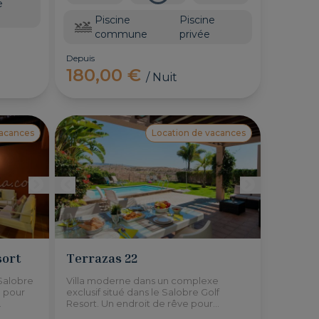
e
Piscine
Piscine
commune
privée
Depuis
180,00 €
/ Nuit
vacances
Location de vacances
sort
Terrazas 22
e Salobre
Villa moderne dans un complexe
e pour
exclusif situé dans le Salobre Golf
Resort. Un endroit de rêve pour
lement
profiter de la tranquilité des