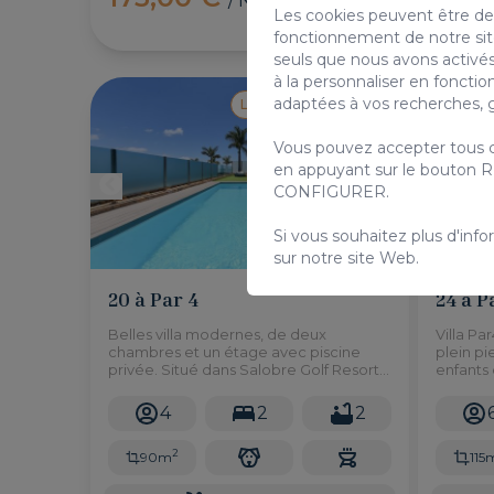
/ Nuit
Les cookies peuvent être de 
fonctionnement de notre site 
seuls que nous avons activés
à la personnaliser en foncti
adaptées à vos recherches, g
Location de vacances
Vous pouvez accepter tous c
en appuyant sur le bouton R
CONFIGURER.
Si vous souhaitez plus d'info
sur notre site Web.
20 à Par 4
24 à P
Belles villa modernes, de deux
Villa Pa
chambres et un étage avec piscine
plein pi
privée. Situé dans Salobre Golf Resort,
enfants
dans le sud de Gran Canaria 8 minutes
Vue sur 
en voiture des plages de Maspalomas.
parcours
4
2
2
jardín
2
90m
115