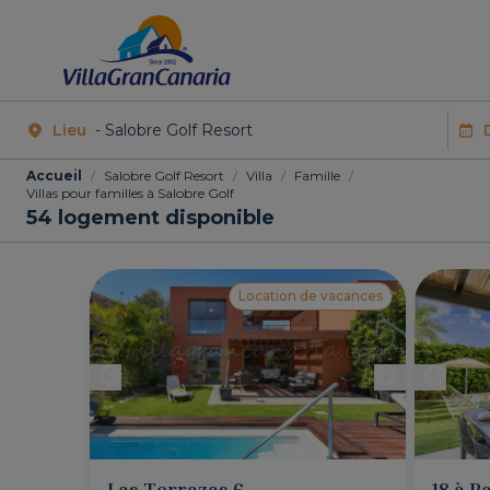
Lieu
Accueil
/
Salobre Golf Resort
/
Villa
/
Famille
/
Villas pour familles à Salobre Golf
54
logement disponible
Location de vacances
Las Terrazas 6
18 à P