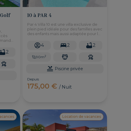
 Golf
10 à PAR 4
Par 4 Villa 10 est une villa exclusive de
plein pied idéale pour des familles avec
,
des enfants mais aussi adaptée pour les
ccès
personnes a mobilité reduite. Cette
ommandé
belle villa se trouve à seulement 10
4
2
2
iens ou
minutes des plages!
2
pace
2
90m
euses et
Piscine privée
Depuis
175,00 €
/ Nuit
vacances
Location de vacances