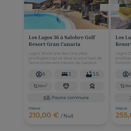
Los Lagos 36 à Salobre Golf
Los La
Resort Gran Canaria
Resor
Lagos 36 est une des cinq villas
Lagos 37
privilégiées qui se situe au plus haut de
privilég
l'environnement naturel de Salobre
l'envir
Golf Resort, offrant une vue
Golf Res
panoramique sur le golf et les
panorami
6
3
3.5
montagnes.
montag
2
115m
115
Piscine commune
Depuis
Depuis
210,00 €
255
/ Nuit