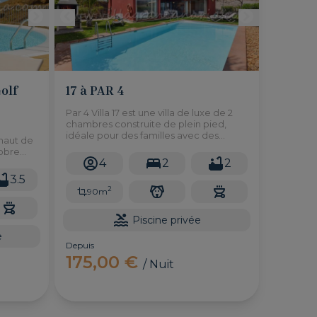
olf
17 à PAR 4
Par 4 Villa 17 est une villa de luxe de 2
chambres construite de plein pied,
idéale pour des familles avec des
 haut de
enfants ou pour des personnes à
lobre
mobillité reduite. Très calme et bien
4
2
2
située.
3.5
2
90m
Piscine privée
e
Depuis
175,00 €
/ Nuit