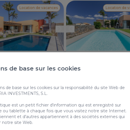
Location de vacances
Location de 
r 4
8 Par 4
ns de base sur les cookies
lla 7 est une villa de luxueuse de
Par 4 Villa 8 est une villa luxue
es construite de plein pied,
2 chambres construite de plein
our des familles avec des
ideal pour les familles avec des
 ou pour des personnes á
ou pour personnes à mobilité r
 reduite. Très calme et bien
Très calme et bien située.
ns de base sur les cookies sur la responsabilité du site Web de
6
3
2
4
2
ARIA INVESTMENTS, S.L.
2
2
m
90m
que est un petit fichier d'information qui est enregistré sur
 ou tablette à chaque fois que vous visitez notre site Internet.
Piscine privée
Piscine privée
iennent et d'autres appartiennent à des sociétés externes qui
r notre site Web.
Depuis
,00 €
175,00 €