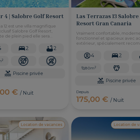
ar 4 | Salobre Golf Resort
Las Terrazas 13 Salobre
Resort Gran Canaria
lla 12 est une villa magnifique
xclusif Salobre Golf Resort,
Vraiment confortable, moderne
te de plein pied elle sera
fonctionnel et spacieux avec a
 pour une famille avec des
extérieur, spécialement rec
 ou pour des personnes à
4
2
2
pour les personnes avec des ch
es réduites.
des enfants, car il y a 2 grandes
4
2
terrasses avec beaucoup d'es
2
m
pour jouer avec des vues fabul
2
un petit jardin.
80m
Piscine privée
Piscine privée
,00 €
Depuis
/ Nuit
175,00 €
/ Nuit
Location de vacances
Location de 