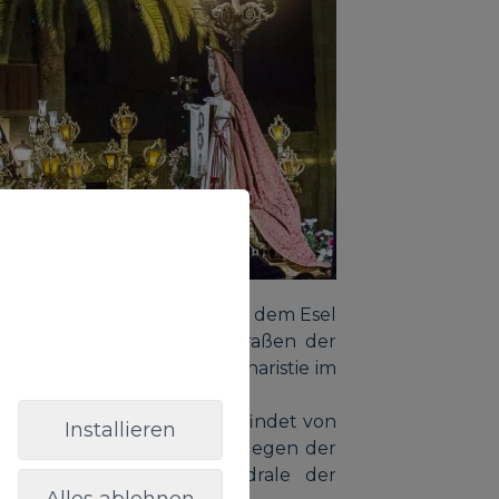
e Prozession des Herrn auf dem Esel
lmo durch verschiedene Straßen der
 der Ankunft wird die Eucharistie im
 Vegueta:
Am Nachmittag findet von
Installieren
Vegueta die Station des Ablegen der
 von Vegueta zur Kathedrale der