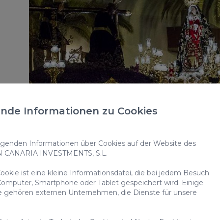
nde Informationen zu Cookies
Einzug in Jerusalem:
Am Morgen findet di
enden Informationen über Cookies auf der Website des
statt, die von der Eremitage von San Te
N CANARIA INVESTMENTS, S.L.
Hauptstadt von Gran Canaria verläuft. Nach
okie ist eine kleine Informationsdatei, die bei jedem Besuch
Park von San Telmo gefeiert.
omputer, Smartphone oder Tablet gespeichert wird. Einige
Buße Ablegen durch die Nazarener von
e gehören externen Unternehmen, die Dienste für unsere
der Pfarrei Santo Domingo de Guzman in 
Buße der Bruderschaft der Nazarener