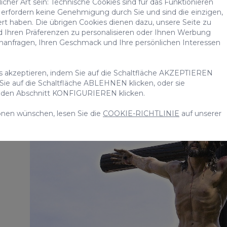
Kanarischen Inseln statt.
cher Art sein: Technische Cookies sind für das Funktionieren
erfordern keine Genehmigung durch Sie und sind die einzigen,
ert haben. Die übrigen Cookies dienen dazu, unsere Seite zu
Karmittwoch
d Ihren Präferenzen zu personalisieren oder Ihnen Werbung
chanfragen, Ihren Geschmack und Ihre persönlichen Interessen
es akzeptieren, indem Sie auf die Schaltfläche AKZEPTIEREN
 Sie auf die Schaltfläche ABLEHNEN klicken, oder sie
uf den Abschnitt KONFIGURIEREN klicken.
onen wünschen, lesen Sie die
COOKIE-RICHTLINIE
auf unserer