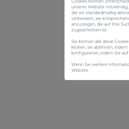
Cookies können unterschiedli
unserer Website notwendig, 
die wir standardmäßig aktivi
verbessern, sie entsprechen
anzuzeigen, die auf Ihre Su
zugeschnitten ist.
Sie können alle diese Cooki
klicken, sie ablehnen, indem
konfigurieren, indem Sie a
Wenn Sie weitere Informati
Website.