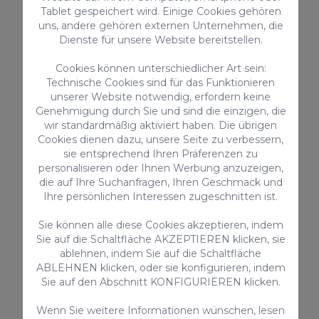
Tablet gespeichert wird. Einige Cookies gehören
Er ist der höchste Punkt der Basilika und
uns, andere gehören externen Unternehmen, die
Dienste für unsere Website bereitstellen.
hat einen neugotischen Stil mit einer Höhe
von 45 Metern.
Cookies können unterschiedlicher Art sein:
Technische Cookies sind für das Funktionieren
unserer Website notwendig, erfordern keine
Dies sind einige der herausragendsten
Genehmigung durch Sie und sind die einzigen, die
Merkmale der majestätischen Architektur
wir standardmäßig aktiviert haben. Die übrigen
der Kathedrale von Santa Ana.
Cookies dienen dazu, unsere Seite zu verbessern,
sie entsprechend Ihren Präferenzen zu
personalisieren oder Ihnen Werbung anzuzeigen,
Gründe, warum du
die auf Ihre Suchanfragen, Ihren Geschmack und
Ihre persönlichen Interessen zugeschnitten ist.
die Kathedrale von
Las Palmas
Sie können alle diese Cookies akzeptieren, indem
Sie auf die Schaltfläche AKZEPTIEREN klicken, sie
besuchen solltest
ablehnen, indem Sie auf die Schaltfläche
ABLEHNEN klicken, oder sie konfigurieren, indem
Sie auf den Abschnitt KONFIGURIEREN klicken.
Wenn Sie weitere Informationen wünschen, lesen