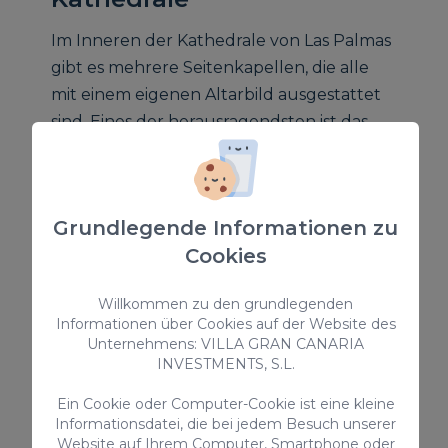
Im Inneren der Kathedrale von Las Palmas
gibt es mehrere Seitenkapellen, die alle
mit einem eigenen Altarbild ausgestattet
sind. Eines der herausragendsten ist das
Hochaltarbild, das die
Jungfrau von
Antigua
, die Schutzpatronin der Insel,
darstellt.
Grundlegende Informationen zu
Cookies
4. Der Kirchenchor
Er befindet sich im Inneren der Kirche,
Willkommen zu den grundlegenden
Informationen über Cookies auf der Website des
genauer gesagt im oberen Teil, und
Unternehmens: VILLA GRAN CANARIA
verfügt über ein geschnitztes hölzernes
INVESTMENTS, S.L.
Chorgestühl, das aus dem 18.
Ein Cookie oder Computer-Cookie ist eine kleine
Informationsdatei, die bei jedem Besuch unserer
5. Der Turm der Kathedrale
Website auf Ihrem Computer, Smartphone oder