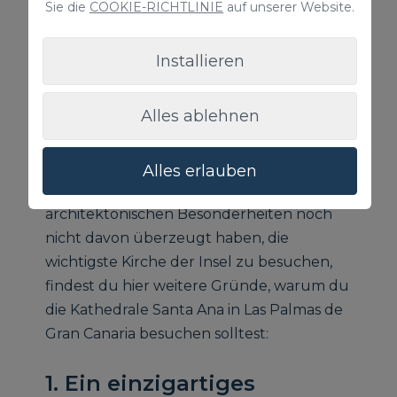
Sie die
COOKIE-RICHTLINIE
auf unserer Website.
Installieren
Alles ablehnen
Alles erlauben
Wenn dich ihre Geschichte und ihre
architektonischen Besonderheiten noch
nicht davon überzeugt haben, die
wichtigste Kirche der Insel zu besuchen,
findest du hier weitere Gründe, warum du
die Kathedrale Santa Ana in Las Palmas de
Gran Canaria besuchen solltest:
1. Ein einzigartiges