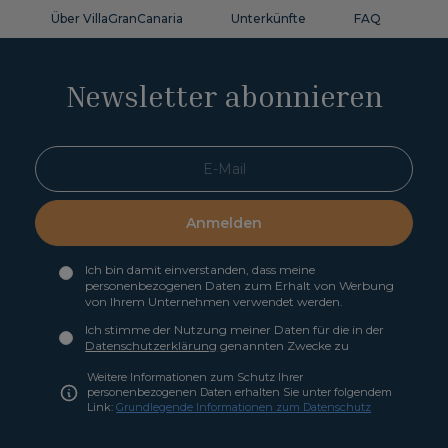
Über VillaGranCanaria
Unterkünfte
FAQ
Ko
Newsletter abonnieren
Anmelden
Ich bin damit einverstanden, dass meine
personenbezogenen Daten zum Erhalt von Werbung
von Ihrem Unternehmen verwendet werden.
Ich stimme der Nutzung meiner Daten für die in der
Datenschutzerklärung
genannten Zwecke zu
Weitere Informationen zum Schutz Ihrer
personenbezogenen Daten erhalten Sie unter folgendem
Link:
Grundlegende Informationen zum Datenschutz