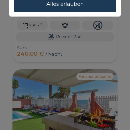
Charme. Es verfügt über 3 Schlafzimmer, 3
Alles erlauben
Badezimmer und einen privaten Pool.
6
3
3.5
2
200m
Privater Pool
Ab nur
240,00 €
/ Nacht
Ferienunterkünfte