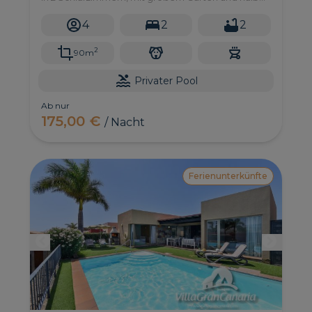
überdachter Terrasse beherbergen kann.
4
2
2
2
90m
Privater Pool
Ab nur
175,00 €
/ Nacht
Ferienunterkünfte