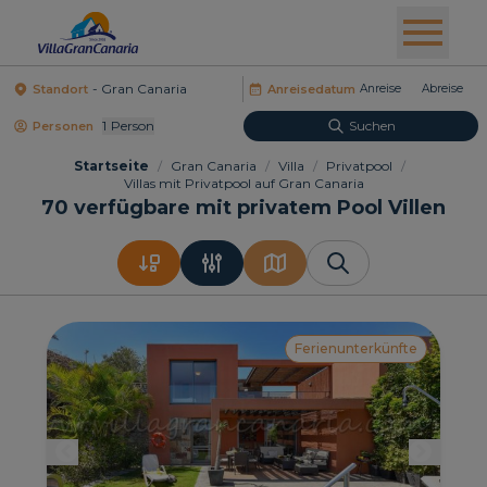
Standort
Anreisedatum
1
Person
Suchen
Personen
Startseite
/
Gran Canaria
/
Villa
/
Privatpool
/
Villas mit Privatpool auf Gran Canaria
70
verfügbare mit privatem Pool Villen
Ferienunterkünfte