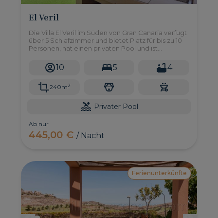
El Veril
Die Villa El Veril im Süden von Gran Canaria verfügt
über 5 Schlafzimmer und bietet Platz für bis zu 10
Personen, hat einen privaten Pool und ist
wunderschön am Strand gelegen.
10
5
4
2
240m
Privater Pool
Ab nur
445,00 €
/ Nacht
Ferienunterkünfte