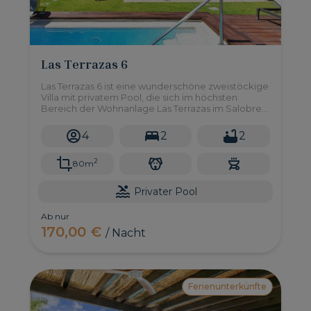
Las Terrazas 6
Las Terrazas 6 ist eine wunderschöne zweistöckige
Villa mit privatem Pool, die sich im höchsten
Bereich der Wohnanlage Las Terrazas im Salobre
Golf Resort befindet. Hier können Sie die
spektakuläre Aussicht auf die Berge und den
4
2
2
Golfplatz in einer Atmosphäre der Intimität und
Stille genießen.
2
80m
Privater Pool
Ab nur
170,00 €
/ Nacht
Ferienunterkünfte