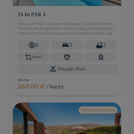
24 in PAR 4
Villa 24 in PAR 4 ist eine exklusive 3-Schlafzimmer-
Villa mit einem privaten Pool für bis zu 6 Personen,
mit einem großen Garten und direktem Blick auf
den Golfplatz und die Berge - eine Oase der Ruhe
und Entspannung!
6
3
2
2
115m
Privater Pool
Ab nur
260,00 €
/ Nacht
Ferienunterkünfte