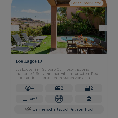
Ferienunterkünfte
Los Lagos 13
Los Lagos 13 im Salobre Golf Resort, ist eine
moderne 2-Schlafzimmer-Villa mit privatem Pool
und Platz für 4 Personen im Süden von Gran
Canaria.
4
2
2
2
80m
Gemeinschaftspool
Privater Pool