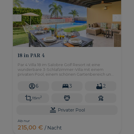
18 in PAR 4
Par 4 Villa 18 im Salobre Golf Resort ist eine
wunderbare 3-Schlafzimmer-Villa mit einem
privaten Pool, einem schönen Gartenbereich und
einem eingebauten Barbecue, wo Sie im Freien
speisen und den Blick auf den Golfplatz genießen
6
3
2
können.
2
115m
Privater Pool
Ab nur
215,00 €
/ Nacht