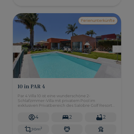
Ferienunterkünfte
10 in PAR 4
Par 4 Villa 10 ist eine wunderschöne 2-
Schlafzimmer-Villa mit privatem Pool im
exklusiven Privatbereich des Salobre Golf Resort
im Süden von Gran Canaria.
4
2
2
2
90m