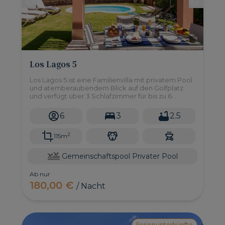
Los Lagos 5
Los Lagos 5 ist eine Familienvilla mit privatem Pool
und atemberaubendem Blick auf den Golfplatz
und verfügt über 3 Schlafzimmer für bis zu 6
Personen - perfekt für einen Familienurlaub!
6
3
2.5
2
115m
Gemeinschaftspool
Privater Pool
Ab nur
180,00 €
/ Nacht
Ferienunterkünfte