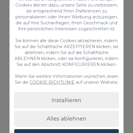
Cookies dienen dazu, unsere Seite zu verbessern,
Privater Pool
sie entsprechend Ihren Präferenzen zu
personalisieren oder Ihnen Werbung anzuzeigen,
Ab nur
die auf Ihre Suchanfragen, Ihren Geschmack und
355,00 €
/ Nacht
Ihre persönlichen Interessen zugeschnitten ist.
Sie können alle diese Cookies akzeptieren, indem
Sie auf die Schaltfläche AKZEPTIEREN klicken, sie
Ferienunterkünfte
ablehnen, indem Sie auf die Schaltfläche
ABLEHNEN klicken, oder sie konfigurieren, indem
Sie auf den Abschnitt KONFIGURIEREN klicken.
Wenn Sie weitere Informationen wünschen, lesen
Sie die
COOKIE-RICHTLINIE
auf unserer Website.
Installieren
Tauro Golf 2
Alles ablehnen
Die Villa Tauro Golf 2 ist zweifelsohne ein
Ferienhaus mit einem besonderen Charakter und