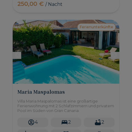
250,00 €
/ Nacht
Ferienunterkünfte
Maria Maspalomas
Villa Maria Maspalomas ist eine großartige
Ferienwohnung mit 2 Schlafzimmern und privatem
Pool im Süden von Gran Canaria.
4
2
2