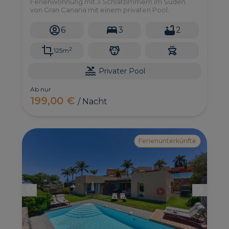
Ferienwohnung mit 3 Schlafzimmern im Süden
von Gran Canaria mit einem privaten Pool.
6
3
2
2
125m
Privater Pool
Ab nur
199,00 €
/ Nacht
Ferienunterkünfte