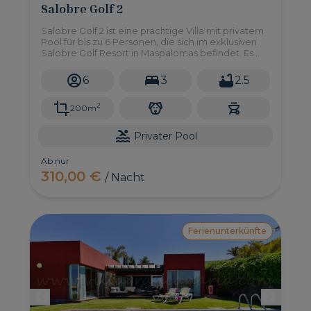
Salobre Golf 2
Salobre Golf 2 ist eine prächtige Villa mit privatem
Pool für bis zu 6 Personen, die sich im exklusiven
Salobre Golf Resort in Maspalomas befindet. Es
verfügt über drei Doppelzimmer, Garten, BBQ
und alles, was Sie für ein unschlagbares
6
3
2.5
Urlaubserlebnis brauchen.
2
200m
Privater Pool
Ab nur
310,00 €
/ Nacht
Ferienunterkünfte