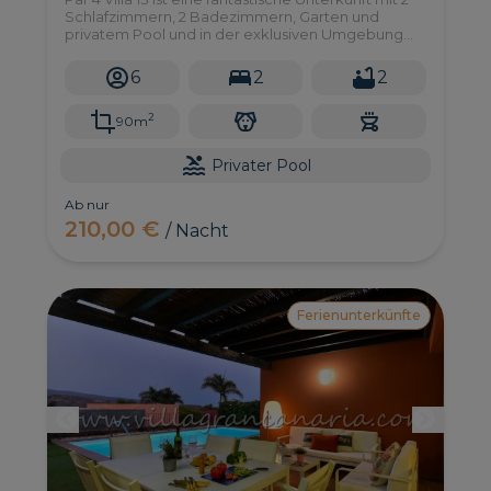
Schlafzimmern, 2 Badezimmern, Garten und
privatem Pool und in der exklusiven Umgebung
des Salobre Golf Resort im Süden von Gran
Canaria.
6
2
2
2
90m
Privater Pool
Ab nur
210,00 €
/ Nacht
Ferienunterkünfte