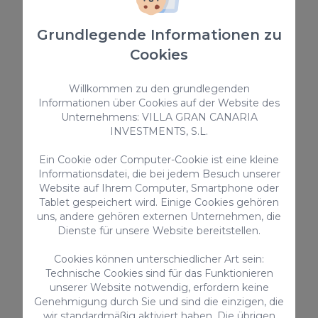
175,00 €
/ Nacht
Grundlegende Informationen zu
Cookies
Ferienunterkünfte
Willkommen zu den grundlegenden
Informationen über Cookies auf der Website des
Unternehmens: VILLA GRAN CANARIA
INVESTMENTS, S.L.
Ein Cookie oder Computer-Cookie ist eine kleine
Informationsdatei, die bei jedem Besuch unserer
Website auf Ihrem Computer, Smartphone oder
Tablet gespeichert wird. Einige Cookies gehören
Meloneras Hills 19
uns, andere gehören externen Unternehmen, die
Dienste für unsere Website bereitstellen.
Villa Meloneras Hills 19 ist ein luxuriöses Anwesen
mit 4 exklusiv gestalteten Schlafzimmern und
privatem Pool, das in der eleganten Gegend von
Cookies können unterschiedlicher Art sein:
Meloneras im Süden Gran Canarias liegt.
Technische Cookies sind für das Funktionieren
8
4
3.5
unserer Website notwendig, erfordern keine
Genehmigung durch Sie und sind die einzigen, die
2
280m
wir standardmäßig aktiviert haben. Die übrigen