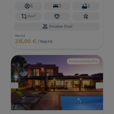
Annehmlichkeiten, um einen erholsamen Urlaub
6
3
2
zu genießen.
2
115m
Privater Pool
Ab nur
215,00 €
/ Nacht
Ferienunterkünfte