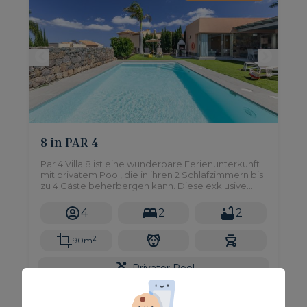
8 in PAR 4
Par 4 Villa 8 ist eine wunderbare Ferienunterkunft
mit privatem Pool, die in ihren 2 Schlafzimmern bis
zu 4 Gäste beherbergen kann. Diese exklusive
Villa befindet sich in der Anlage "PAR4" im Salobre
Golf Resort, einer einzigartigen und privaten Lage
4
2
2
inmitten der Natur im Süden von Gran Canaria.
2
90m
Privater Pool
Ab nur