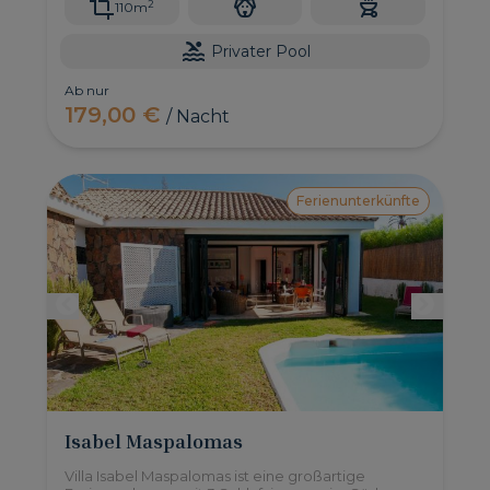
2
110m
Privater Pool
Ab nur
179,00 €
/ Nacht
Ferienunterkünfte
Isabel Maspalomas
Villa Isabel Maspalomas ist eine großartige