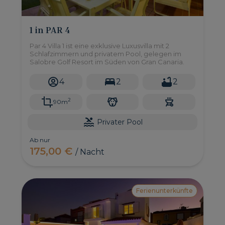
1 in PAR 4
Par 4 Villa 1 ist eine exklusive Luxusvilla mit 2
Schlafzimmern und privatem Pool, gelegen im
Salobre Golf Resort im Süden von Gran Canaria.
4
2
2
2
90m
Privater Pool
Ab nur
175,00 €
/ Nacht
Ferienunterkünfte