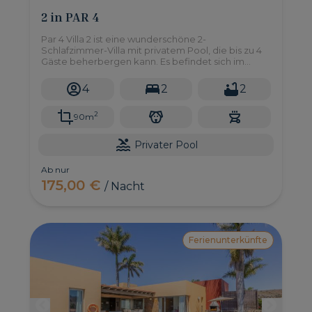
2 in PAR 4
Par 4 Villa 2 ist eine wunderschöne 2-
Schlafzimmer-Villa mit privatem Pool, die bis zu 4
Gäste beherbergen kann. Es befindet sich im
Naturgebiet des Salobre Golf Resort im Süden von
Gran Canaria.
4
2
2
2
90m
Privater Pool
Ab nur
175,00 €
/ Nacht
Ferienunterkünfte