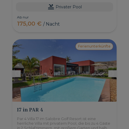
Privater Pool
Ab nur
175,00 €
/ Nacht
Ferienunterkünfte
17 in PAR 4
Par 4 Villa 17 im Salobre Golf Resort ist eine
herrliche Villa mit privatem Pool, die bis zu 4 Gäste
in 2 Schlafzimmern, mit großem Garten und halb