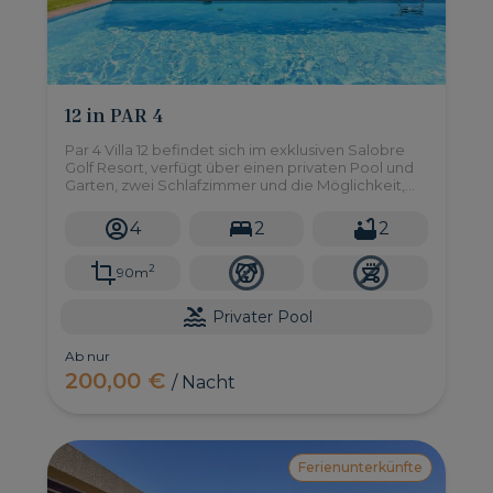
12 in PAR 4
Par 4 Villa 12 befindet sich im exklusiven Salobre
Golf Resort, verfügt über einen privaten Pool und
Garten, zwei Schlafzimmer und die Möglichkeit,
sich in einer ruhigen Umgebung zu entspannen.
4
2
2
2
90m
Privater Pool
Ab nur
200,00 €
/ Nacht
Ferienunterkünfte