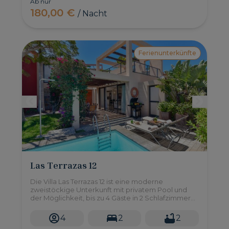
Ab nur
180,00 €
/ Nacht
Ferienunterkünfte
Las Terrazas 12
Die Villa Las Terrazas 12 ist eine moderne
zweistöckige Unterkunft mit privatem Pool und
der Möglichkeit, bis zu 4 Gäste in 2 Schlafzimmern
unterzubringen. Sie liegt im Süden Gran Canarias
im Salobre Golf Resort.
4
2
2