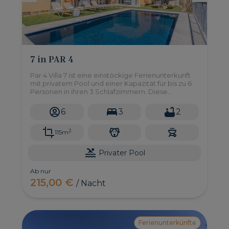
7 in PAR 4
Par 4 Villa 7 ist eine einstöckige Ferienunterkunft
mit privatem Pool und einer Kapazität für bis zu 6
Personen in ihren 3 Schlafzimmern. Diese
exklusive Villa befindet sich im Par 4-Komplex im
Salobre Golf Resort, einer privaten Wohngegend
6
3
2
im Süden von Gran Canaria.
2
115m
Privater Pool
Ab nur
215,00 €
/ Nacht
Ferienunterkünfte