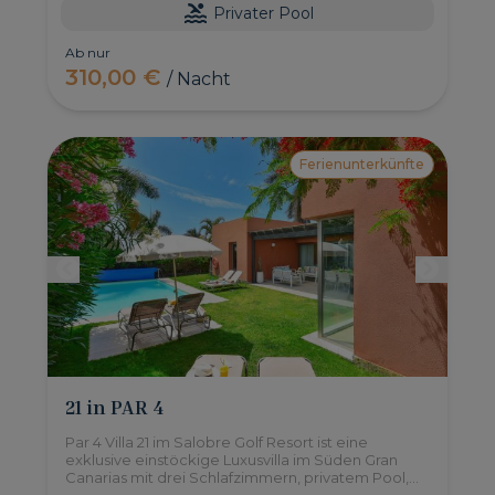
Privater Pool
Ab nur
310,00 €
/ Nacht
Ferienunterkünfte
21 in PAR 4
Par 4 Villa 21 im Salobre Golf Resort ist eine
exklusive einstöckige Luxusvilla im Süden Gran
Canarias mit drei Schlafzimmern, privatem Pool,
großem Garten und allen notwendigen