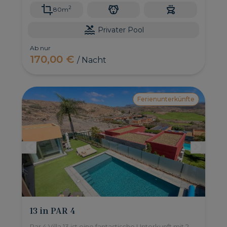
2
80m
Privater Pool
Ab nur
170,00 €
/ Nacht
Ferienunterkünfte
13 in PAR 4
Par 4 Villa 13 ist eine fantastische Unterkunft mit 2