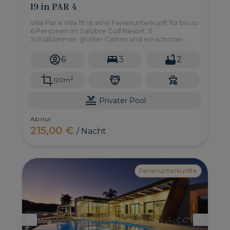
19 in PAR 4
Villa Par 4 Villa 19 ist eine Ferienunterkunft für bis zu
6 Personen im Salobre Golf Resort, 3
Schlafzimmer, großer Garten und ein schöner
Pool, nur 10 Autominuten von den Stränden von
Maspalomas und Meloneras entfernt.
6
3
2
2
120m
Privater Pool
Ab nur
215,00 €
/ Nacht
Ferienunterkünfte