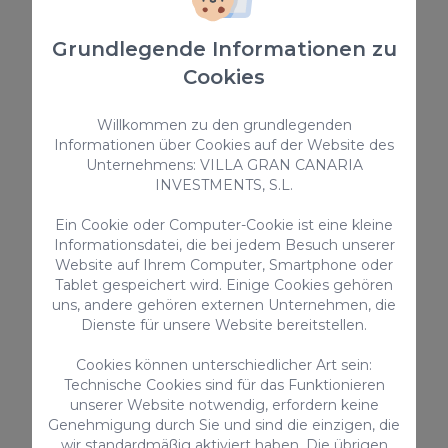
235,00 €
/ Nacht
Grundlegende Informationen zu
Cookies
Ferienunterkünfte
Willkommen zu den grundlegenden
Informationen über Cookies auf der Website des
Unternehmens: VILLA GRAN CANARIA
INVESTMENTS, S.L.
Ein Cookie oder Computer-Cookie ist eine kleine
Informationsdatei, die bei jedem Besuch unserer
Website auf Ihrem Computer, Smartphone oder
Tablet gespeichert wird. Einige Cookies gehören
Las Yucas 16 Holiday Rental
uns, andere gehören externen Unternehmen, die
Dienste für unsere Website bereitstellen.
Las Yucas 16 ist eine atemberaubende Ferienvilla
im Süden von Gran Canaria; 2 Schlafzimmer und 2
Badezimmer, für bis zu 4 Gäste.
Cookies können unterschiedlicher Art sein:
Technische Cookies sind für das Funktionieren
4
2
2
unserer Website notwendig, erfordern keine
Genehmigung durch Sie und sind die einzigen, die
2
90m
wir standardmäßig aktiviert haben. Die übrigen