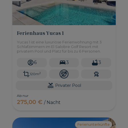
Ferienhaus Yucas 1
Yucas 1 ist eine luxuriöse Ferienwohnung mit 3
Schlafzimmern im El Salobre Golf Resort mit
privatem Pool und Platz für bis zu 6 Personen.
6
3
3
2
120m
Privater Pool
Ab nur
275,00 €
/ Nacht
Ferienunterkünfte