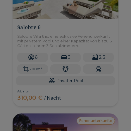
Salobre 6
Salobre Villa 6 ist eine exklusive Ferienunterkunft
mit privatem Pool und einer Kapazität von bis zu 6
Gästen in ihren 3 Schlafzimmern.
6
3
2.5
2
200m
Privater Pool
Ab nur
310,00 €
/ Nacht
Ferienunterkünfte