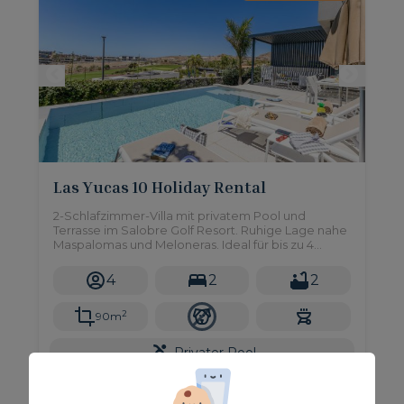
Las Yucas 10 Holiday Rental
2-Schlafzimmer-Villa mit privatem Pool und
Terrasse im Salobre Golf Resort. Ruhige Lage nahe
Maspalomas und Meloneras. Ideal für bis zu 4
Gäste.
4
2
2
2
90m
Privater Pool
Ab nur