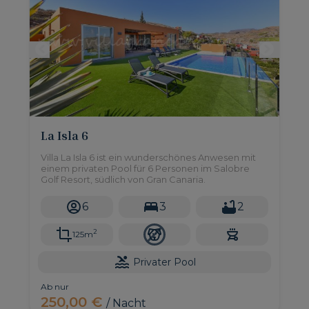
La Isla 6
Villa La Isla 6 ist ein wunderschönes Anwesen mit
einem privaten Pool für 6 Personen im Salobre
Golf Resort, südlich von Gran Canaria.
6
3
2
2
125m
Privater Pool
Ab nur
250,00 €
/ Nacht