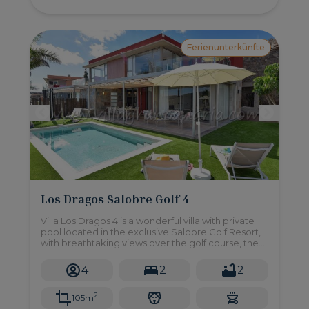
Ferienunterkünfte
Los Dragos Salobre Golf 4
Villa Los Dragos 4 is a wonderful villa with private
pool located in the exclusive Salobre Golf Resort,
with breathtaking views over the golf course, the
mountains and the ocean in the distance, it counts
on 2 bedrooms, private garden and solarium.
4
2
2
2
105m