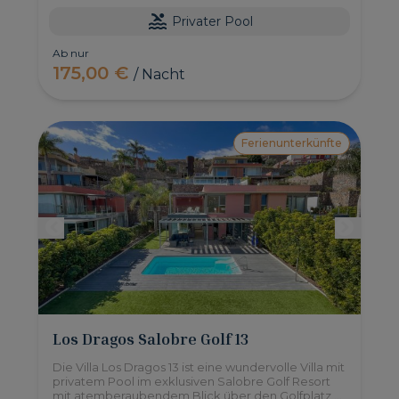
Privater Pool
Ab nur
175,00 €
/ Nacht
Ferienunterkünfte
Los Dragos Salobre Golf 13
Die Villa Los Dragos 13 ist eine wundervolle Villa mit
privatem Pool im exklusiven Salobre Golf Resort
mit atemberaubendem Blick über den Golfplatz,