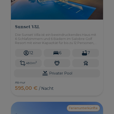
Sunset V&L
Die Sunset Villa ist ein beeindruckendes Haus mit
6 Schlafzimmern und 6 Bädern im Salobre Golf
Resort mit einer Kapazität für bis zu 12 Personen,
einem privaten Pool und einem herrlichen
Außenbereich mit unglaublicher Aussicht.
12
6
7
2
480m
Privater Pool
Ab nur
595,00 €
/ Nacht
Ferienunterkünfte