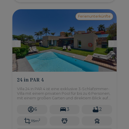
Ferienunterkünfte
24 in PAR 4
Villa 24 in PAR 4 ist eine exklusive 3-Schlafzimmer-
Villa mit einem privaten Pool für bis zu 6 Personen,
mit einem großen Garten und direktem Blick auf
den Golfplatz und die Berge - eine Oase der Ruhe
und Entspannung!
6
3
2
2
115m