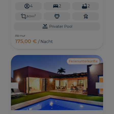
Strand von Maspalomas ist nur 15 Autominuten
4
2
2
entfernt!
2
80m
Privater Pool
Ab nur
175,00 €
/ Nacht
Ferienunterkünfte