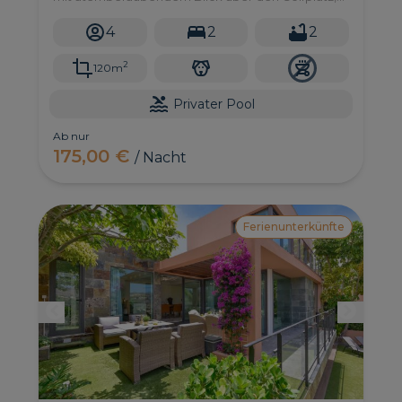
die Berge und das Meer in der Ferne. Sie verfügt
über 2 Schlafzimmer, einen privaten Garten und
4
2
2
ein Solarium.
2
120m
Privater Pool
Ab nur
175,00 €
/ Nacht
Ferienunterkünfte