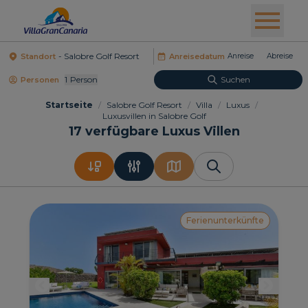
Standort
Anreisedatum
1
Person
Suchen
Personen
Startseite
/
Salobre Golf Resort
/
Villa
/
Luxus
/
Luxusvillen in Salobre Golf
17
verfügbare Luxus Villen
Ferienunterkünfte