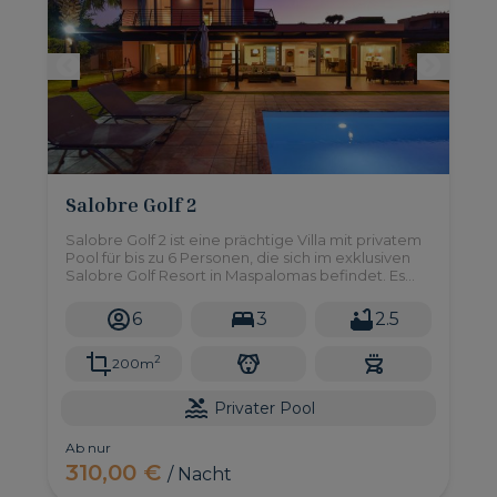
Salobre Golf 2
Salobre Golf 2 ist eine prächtige Villa mit privatem
Pool für bis zu 6 Personen, die sich im exklusiven
Salobre Golf Resort in Maspalomas befindet. Es
verfügt über drei Doppelzimmer, Garten, BBQ
und alles, was Sie für ein unschlagbares
6
3
2.5
Urlaubserlebnis brauchen.
2
200m
Privater Pool
Ab nur
310,00 €
/ Nacht