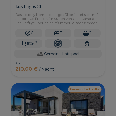
Los Lagos 31
Das Holiday Home Los Lagos 31 befindet sich im El
Salobre Golf Resort im Süden von Gran Canaria
und verfügt über 3 Schlafzimmer, 2 Badezimmer
und einen wunderschönen privaten
Gartenbereich sowie Zugang zu einem großen
6
3
2
Gemeinschaftspool.
2
130m
Gemeinschaftspool
Ab nur
210,00 €
/ Nacht
Ferienunterkünfte