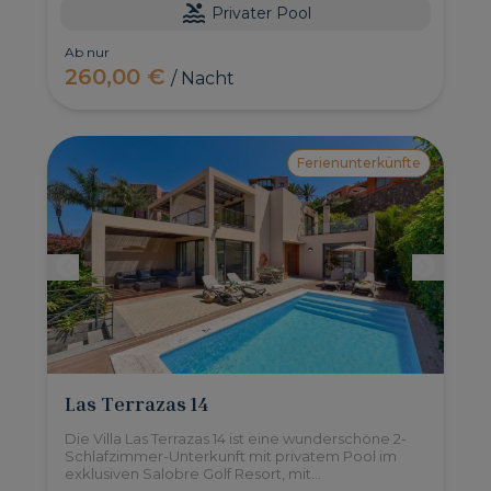
Privater Pool
Ab nur
260,00 €
/ Nacht
Ferienunterkünfte
Las Terrazas 14
Die Villa Las Terrazas 14 ist eine wunderschöne 2-
Schlafzimmer-Unterkunft mit privatem Pool im
exklusiven Salobre Golf Resort, mit
wunderschönem Blick auf den Golfplatz. Der