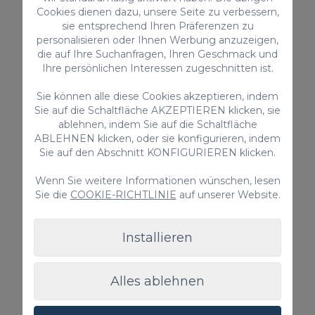
Cookies dienen dazu, unsere Seite zu verbessern,
Privater Pool
sie entsprechend Ihren Präferenzen zu
personalisieren oder Ihnen Werbung anzuzeigen,
Ab nur
die auf Ihre Suchanfragen, Ihren Geschmack und
235,00 €
/ Nacht
Ihre persönlichen Interessen zugeschnitten ist.
Sie können alle diese Cookies akzeptieren, indem
Sie auf die Schaltfläche AKZEPTIEREN klicken, sie
Ferienunterkünfte
ablehnen, indem Sie auf die Schaltfläche
ABLEHNEN klicken, oder sie konfigurieren, indem
Sie auf den Abschnitt KONFIGURIEREN klicken.
Wenn Sie weitere Informationen wünschen, lesen
Sie die
COOKIE-RICHTLINIE
auf unserer Website.
Installieren
Kaiman 41
Alles ablehnen
Moderne Villa mit 3 Schlafzimmern und privatem
Pool in Salobre Golf, Gran Canaria. WLAN,