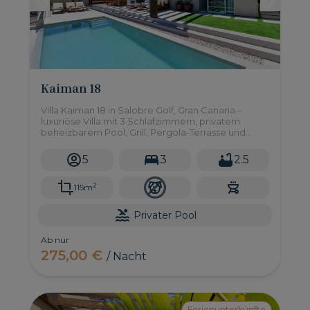
Kaiman 18
Villa Kaiman 18 in Salobre Golf, Gran Canaria –
luxuriöse Villa mit 3 Schlafzimmern, privatem
beheizbarem Pool, Grill, Pergola-Terrasse und
atemberaubender Aussicht.
5
3
2.5
2
115m
Privater Pool
Ab nur
275,00 €
/ Nacht
Ferienunterkünfte