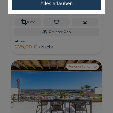
Parkplatz, haustierfreundlich, nahe Maspalomas &
Alles erlauben
Meloneras.
6
3
2.5
2
115m
Privater Pool
Ab nur
275,00 €
/ Nacht
Ferienunterkünfte