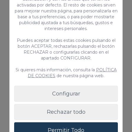
activadas por defecto. El resto de cookies sirven
Piscina privada
para mejorar nuestra página, para personalizarla en
base a tus preferencias, o para poder mostrarte
Desde
publicidad ajustada a tus búsquedas, gustos e
595,00 €
/ noche
intereses personales.
Puedes aceptar todas estas cookies pulsando el
botón ACEPTAR, rechazarlas pulsando el botón
Vivienda vacacional
RECHAZAR o configurarlas clicando en el
apartado CONFIGURAR.
Si quieres más información, consulta la
POLÍTICA
DE COOKIES
de nuestra página web.
Configurar
Rechazar todo
Los Dragos Salobre Golf 13
Villa Los Dragos 13 es una maravillosa villa con
Permitir Todo
piscina privada ubicada en el exclusivo Salobre