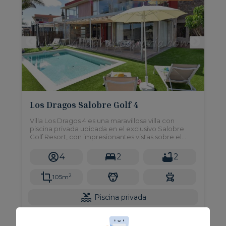
Los Dragos Salobre Golf 4
Villa Los Dragos 4 es una maravillosa villa con
piscina privada ubicada en el exclusivo Salobre
Golf Resort, con impresionantes vistas sobre el
campo de golf, las montañas y el mar a lo lejos,
cuenta con 2 dormitorios, jardín privado y solarium.
4
2
2
2
105m
Piscina privada
Desde