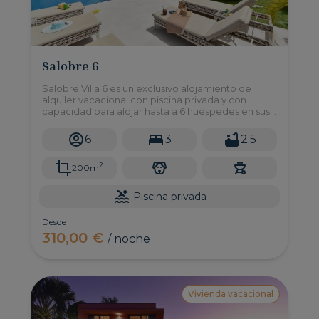
Salobre 6
Salobre Villa 6 es un exclusivo alojamiento de
alquiler vacacional con piscina privada y con
capacidad para alojar hasta a 6 huéspedes en sus
3 dormitorios.
6
3
2.5
2
200m
Piscina privada
Desde
310,00 €
/ noche
Vivienda vacacional