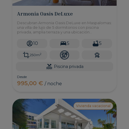
Armonia Oasis DeLuxe
Descubran Armonia Oasis DeLuxe en Maspalomas:
una villa de lujo de 5 dormitorios con piscina
privada, amplia terraza y una ubicación
privilegiada cerca de las dunas. ¡Perfecta para
familias y grupos!
10
5
5
2
250m
Piscina privada
Desde
995,00 €
/ noche
Vivienda vacacional