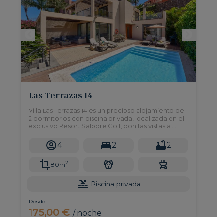
Las Terrazas 14
Villa Las Terrazas 14 es un precioso alojamiento de
2 dormitorios con piscina privada, localizada en el
exclusivo Resort Salobre Golf, bonitas vistas al
campo de golf. ¡La playa de Maspalomas está a
solo 15 minutos en coche!
4
2
2
2
80m
Piscina privada
Desde
175,00 €
/ noche