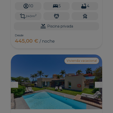
playa.
10
5
4
2
240m
Piscina privada
Desde
445,00 €
/ noche
Vivienda vacacional