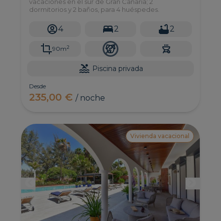
vacaciones en el sur de Gran Canaria; 2
dormitorios y 2 baños, para 4 huéspedes.
4
2
2
2
90m
Piscina privada
Desde
235,00 €
/ noche
Vivienda vacacional