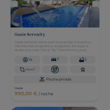
Oasis Serenity
Oasis Serenity viene para sorprender a nuestros
clientes más exigentes y exquisitos. Sin lugar a
dudas una casa “única” de 7 dormitorios, para
hasta 14 huéspedes con piscina y jardín privado en
una inmejorable ubicación de Maspalomas
14
7
5
2
410m
Piscina privada
Desde
990,00 €
/ noche