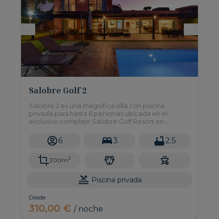
Salobre Golf 2
Salobre 2 es una magnífica villa con piscina
privada para hasta 6 personas ubicada en el
exclusivo complejo Salobre Golf Resort en
Maspalomas. Cuenta con tres dormitorios dobles,
jardín, barbacoa y todo lo necesario para disfrutar
6
3
2.5
de una experiencia vacacional inmejorable.
2
200m
Piscina privada
Desde
310,00 €
/ noche