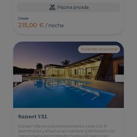
Piscina privada
Desde
215,00 €
/ noche
Vivienda vacacional
Sunset V&L
Sunset Villa es una impresionante casa con 6
dormitorios y 6 baños en Salobre Golf Resort con
capacidad para hospedar hasta a 12 personas,