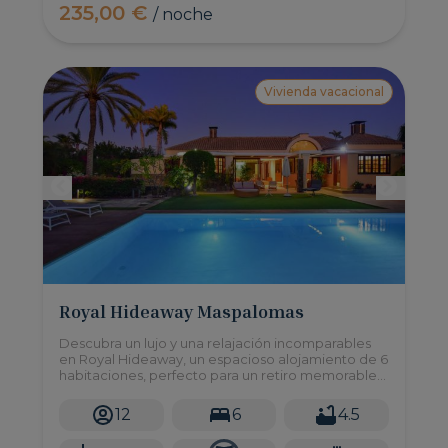
235,00 €
/ noche
Vivienda vacacional
Royal Hideaway Maspalomas
Descubra un lujo y una relajación incomparables
en Royal Hideaway, un espacioso alojamiento de 6
habitaciones, perfecto para un retiro memorable
con familiares o amigos. Con capacidad para 12
huéspedes cómodamente, este impresionante
12
6
4.5
alquiler de vacaciones ofrece todas las
comodidades del hogar y más.