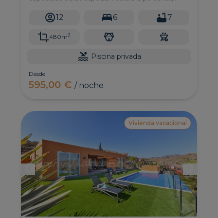
piscina privada, y una magnífica zona exterior con
vistas increibles.
12
6
7
2
480m
Piscina privada
Desde
595,00 €
/ noche
Vivienda vacacional