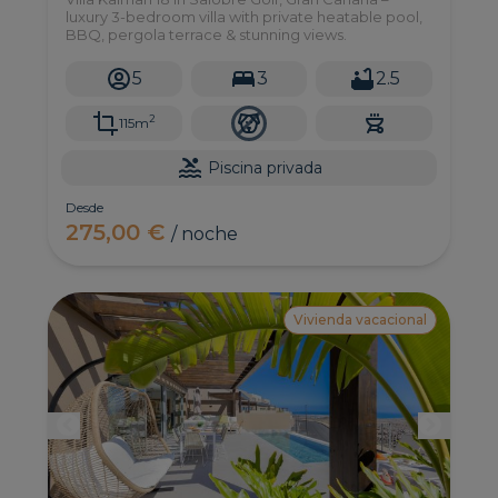
luxury 3-bedroom villa with private heatable pool,
BBQ, pergola terrace & stunning views.
5
3
2.5
2
115m
Piscina privada
Desde
275,00 €
/ noche
Vivienda vacacional