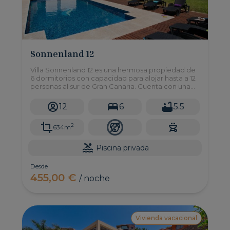
Sonnenland 12
Villa Sonnenland 12 es una hermosa propiedad de
6 dormitorios con capacidad para alojar hasta a 12
personas al sur de Gran Canaria. Cuenta con una
gran piscina privada, y un jardín de grandes
dimensiones.
12
6
5.5
2
634m
Piscina privada
Desde
455,00 €
/ noche
Vivienda vacacional