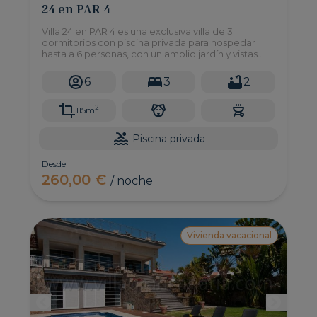
24 en PAR 4
Villa 24 en PAR 4 es una exclusiva villa de 3
dormitorios con piscina privada para hospedar
hasta a 6 personas, con un amplio jardín y vistas
directas al campo de golf y las montañas. ¡Un
remanso de paz y desconexión!
6
3
2
2
115m
Piscina privada
Desde
260,00 €
/ noche
Vivienda vacacional