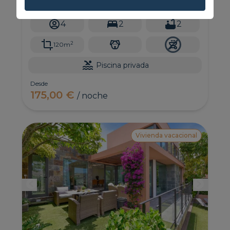
Golf Resort, con impresionantes vistas sobre el
campo de golf, las montañas y el mar a lo lejos,
cuenta con 2 dormitorios, jardín privado y solarium.
4
2
2
2
120m
Piscina privada
Desde
175,00 €
/ noche
Vivienda vacacional