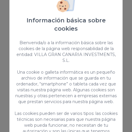
175,00 €
/ noche
Información básica sobre
Vivienda vacacional
cookies
Bienvenida/o a la información básica sobre las
cookies de la página web responsabilidad de la
entidad: VILLA GRAN CANARIA INVESTMENTS,
S.L.
Una cookie o galleta informática es un pequeño
archivo de información que se guarda en tu
ordenador, “smartphone” o tableta cada vez que
Almadies Tauro
visitas nuestra página web. Algunas cookies son
nuestras y otras pertenecen a empresas externas
Villa Almadies Tauro en Gran Canaria – villa de lujo
que prestan servicios para nuestra página web.
para 8 personas con piscina privada, gimnasio y
barbacoa, cerca de la playa de Tauro.
Las cookies pueden ser de varios tipos: las cookies
8
4
3
técnicas son necesarias para que nuestra página
web pueda funcionar, no necesitan de tu
2
180m
autorización y son las únicas que tenemos