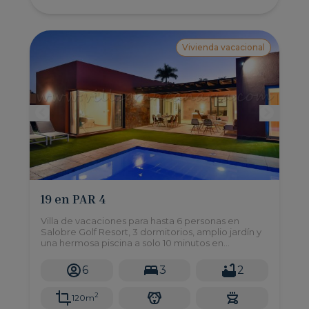
Vivienda vacacional
19 en PAR 4
Villa de vacaciones para hasta 6 personas en
Salobre Golf Resort, 3 dormitorios, amplio jardín y
una hermosa piscina a solo 10 minutos en
automóvil de las playas de Maspalomas y
Meloneras.
6
3
2
2
120m