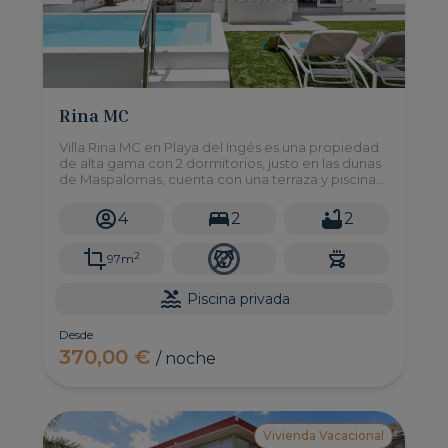
Rina MC
Villa Rina MC en Playa del Ingés es una propiedad
de alta gama con 2 dormitorios, justo en las dunas
de Maspalomas, cuenta con una terraza y piscina
privada. ¡Este nuevo y moderno alojamiento es lo
que usted está buscando para pasar sus
4
2
2
vacaciones en Gran Canaria!
2
97m
Piscina privada
Desde
370,00 €
/ noche
Vivienda Vacacional