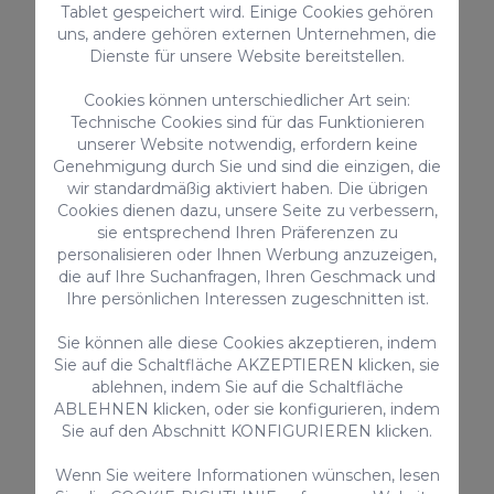
Tablet gespeichert wird. Einige Cookies gehören
uns, andere gehören externen Unternehmen, die
Die Anfahrt zum Bufadero de Tauro ist
Dienste für unsere Website bereitstellen.
sehr einfach und ist je nachdem an
Cookies können unterschiedlicher Art sein:
welchem Ort der Insel Sie sich aufhalten
Technische Cookies sind für das Funktionieren
auch relativ schnell.
unserer Website notwendig, erfordern keine
Genehmigung durch Sie und sind die einzigen, die
wir standardmäßig aktiviert haben. Die übrigen
Vom Flughafen gelangen Sie direkt über
Cookies dienen dazu, unsere Seite zu verbessern,
die die GC-1 in Richtung Süden zum
sie entsprechend Ihren Präferenzen zu
personalisieren oder Ihnen Werbung anzuzeigen,
Bufadero de Tauro. Nehmen Sie dazu die
die auf Ihre Suchanfragen, Ihren Geschmack und
Ausfahrt Nummer 62. Von dort gelangen
Ihre persönlichen Interessen zugeschnitten ist.
Sie über die GC-500 in ca. 34 Minuten zum
Sie können alle diese Cookies akzeptieren, indem
Strand von Tauro.
Sie auf die Schaltfläche AKZEPTIEREN klicken, sie
Von Las Palmas de Gran Canaria gelangen
ablehnen, indem Sie auf die Schaltfläche
Sie ebenfalls direkt über die GC-1 in
ABLEHNEN klicken, oder sie konfigurieren, indem
Sie auf den Abschnitt KONFIGURIEREN klicken.
Richtung Süden und die selbe Ausfahrt
Nr. 62 und die daran anschließende GC-
Wenn Sie weitere Informationen wünschen, lesen