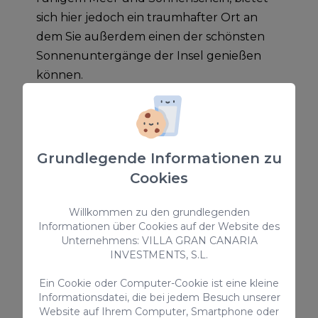
sich hier jedoch ein traumhafter Ort an
dem Sie außerdem einen der schönsten
Sonnenuntergänge der Insel genießen
können.
Genießen Sie ein erfrischendes Bad in dem
natürlichen Pools oder schnorcheln Sie
entlang des spektakulären Meeresboden
Grundlegende Informationen zu
der Gemeinde von Mogán. Außerdem
Cookies
können Sie hier eine abwechslungsreiche
Kajakfahrt entlang der Klippen des
Willkommen zu den grundlegenden
Informationen über Cookies auf der Website des
Strandes von Tauro erleben.
Unternehmens: VILLA GRAN CANARIA
INVESTMENTS, S.L.
Anfahrt zum
Ein Cookie oder Computer-Cookie ist eine kleine
Bufadero de Tauro
Informationsdatei, die bei jedem Besuch unserer
Website auf Ihrem Computer, Smartphone oder